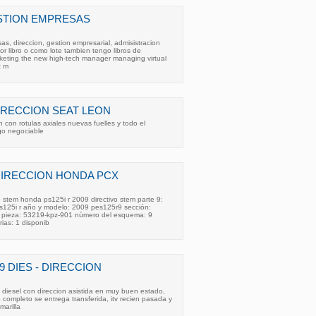
STION EMPRESAS
as, direccion, gestion empresarial, admisistracion
r libro o como lote tambien tengo libros de
keting the new high-tech manager managing virtual
t m
IRECCION SEAT LEON
 con rotulas axiales nuevas fuelles y todo el
go negociable
 DIRECCION HONDA PCX
 stem honda ps125i r 2009 directivo stem parte 9:
125i r año y modelo: 2009 pes125r9 sección:
e pieza: 53219-kpz-901 número del esquema: 9
ias: 1 disponib
9 DIES - DIRECCION
 diesel con direccion asistida en muy buen estado,
 completo se entrega transferida, itv recien pasada y
marilla