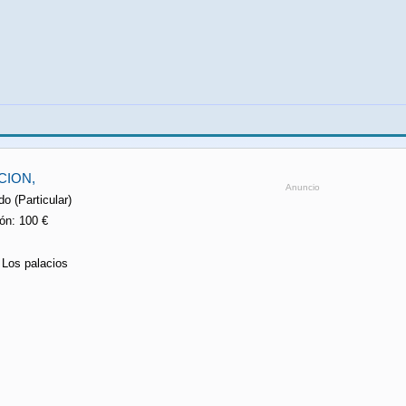
CION,
Anuncio
o (Particular)
ón: 100 €
 Los palacios