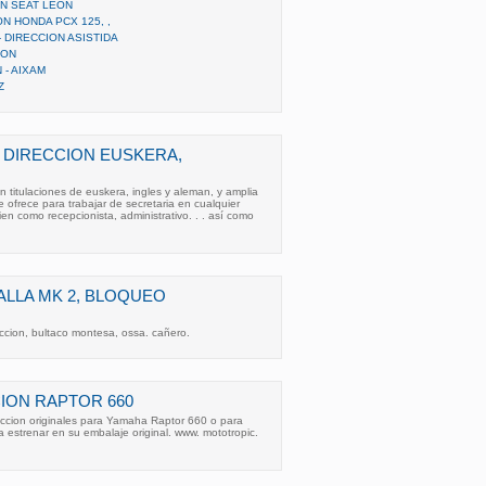
N SEAT LEON
ON HONDA PCX 125, ,
- DIRECCION ASISTIDA
ION
 - AIXAM
Z
 DIRECCION EUSKERA,
n titulaciones de euskera, ingles y aleman, y amplia
e ofrece para trabajar de secretaria en cualquier
en como recepcionista, administrativo. . . así como
LLA MK 2, BLOQUEO
ccion, bultaco montesa, ossa. cañero.
CION RAPTOR 660
eccion originales para Yamaha Raptor 660 o para
strenar en su embalaje original. www. mototropic.