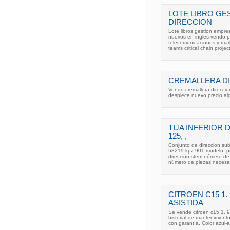
LOTE LIBRO GE
DIRECCION
Lote libros gestion empres
nuevos en ingles vendo po
telecomunicaciones y mar
teams critical chain projec
CREMALLERA D
Vendo cremallera direccion
despiece nuevo precio al
TIJA INFERIOR
125, ,
Conjunto de direccion sub
53219-kpz-901 modelo: ps
dirección stem número d
número de piezas necesar
CITROEN C15 1. 
ASISTIDA
Se vende citroen c15 1. 9
historial de mantenimiento
con garantía. Color azul-a