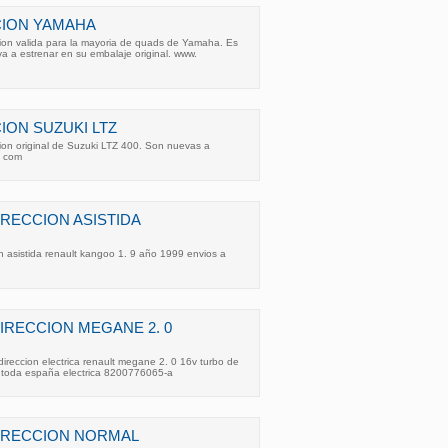
CION YAMAHA
cion valida para la mayoria de quads de Yamaha. Es
a a estrenar en su embalaje original. www.
ION SUZUKI LTZ
ion original de Suzuki LTZ 400. Son nuevas a
. com
RECCION ASISTIDA
n asistida renault kangoo 1. 9 año 1999 envios a
IRECCION MEGANE 2. 0
ireccion electrica renault megane 2. 0 16v turbo de
 toda españa electrica 8200776065-a
IRECCION NORMAL