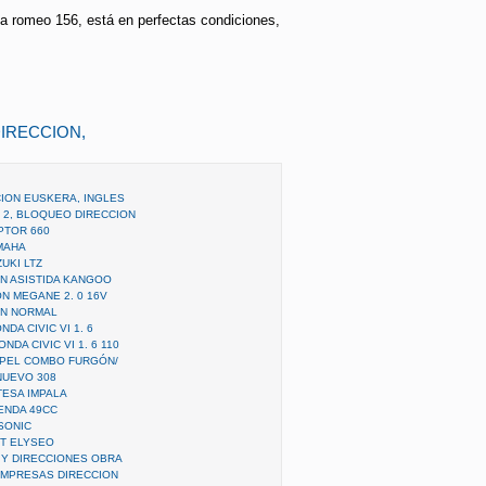
fa romeo 156, está en perfectas condiciones,
DIRECCION,
CION EUSKERA, INGLES
 2, BLOQUEO DIRECCION
PTOR 660
MAHA
UKI LTZ
N ASISTIDA KANGOO
N MEGANE 2. 0 16V
ON NORMAL
DA CIVIC VI 1. 6
DA CIVIC VI 1. 6 110
OPEL COMBO FURGÓN/
NUEVO 308
ESA IMPALA
ENDA 49CC
 SONIC
T ELYSEO
Y DIRECCIONES OBRA
EMPRESAS DIRECCION