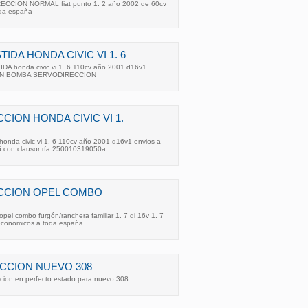
CCION NORMAL fiat punto 1. 2 año 2002 de 60cv
oda españa
IDA HONDA CIVIC VI 1. 6
A honda civic vi 1. 6 110cv año 2001 d16v1
 CON BOMBA SERVODIRECCION
ION HONDA CIVIC VI 1.
honda civic vi 1. 6 110cv año 2001 d16v1 envios a
 con clausor rfa 250010319050a
CCION OPEL COMBO
pel combo furgón/ranchera familiar 1. 7 di 16v 1. 7
economicos a toda españa
CCION NUEVO 308
cion en perfecto estado para nuevo 308