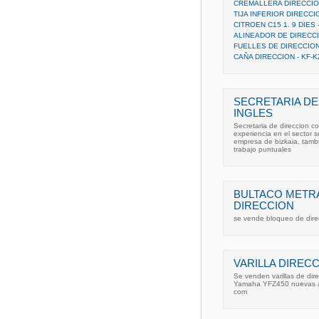
CREMALLERA DIRECCIO
TIJA INFERIOR DIRECCI
CITROEN C15 1. 9 DIES 
ALINEADOR DE DIRECC
FUELLES DE DIRECCION
CAÑA DIRECCION - KF-K
SECRETARIA DE
INGLES
Secretaria de direccion co
experiencia en el sector s
empresa de bizkaia, tambi
trabajo puntuales
BULTACO METRA
DIRECCION
se vende bloqueo de dire
VARILLA DIREC
Se venden varillas de dir
Yamaha YFZ450 nuevas a e
com