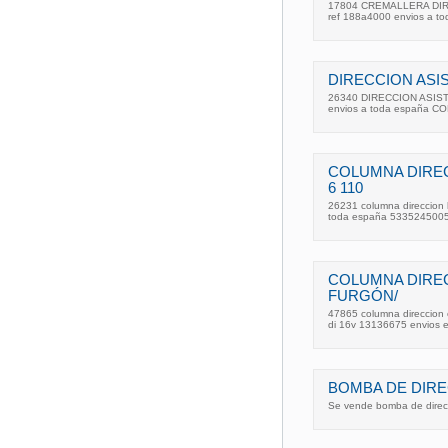
17804 CREMALLERA DIRE
ref 188a4000 envios a t
DIRECCION ASIST
26340 DIRECCION ASISTID
envios a toda españa
COLUMNA DIRECC
6 110
26231 columna direccion 
toda españa 5335245005
COLUMNA DIRE
FURGÓN/
47865 columna direccion o
di 16v 13136675 envios 
BOMBA DE DIRE
Se vende bomba de direc