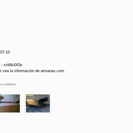
-07-10
ie：xnWk4X0n
e vea la información de armanax.com.
ra ampliarla