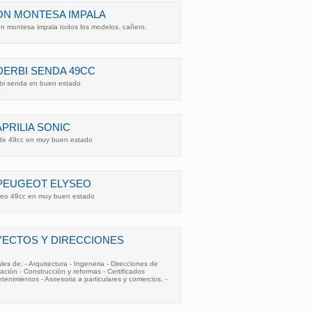
ON MONTESA IMPALA
n montesa impala todos los modelos. cañero.
DERBI SENDA 49CC
rbi senda en buen estado
PRILIA SONIC
c de 49cc en muy buen estado
 PEUGEOT ELYSEO
yseo 49cc en muy buen estado
YECTOS Y DIRECCIONES
ales de: - Arquitectura - Ingeneria - Direcciones de
ración - Construcción y reformas - Certificados
ntenimientos - Assesoria a particulares y comercios. -