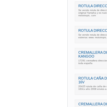
ROTULA DIREC
Se vende rotula de direc
original Yamaha y es nuev
mototropic. com
ROTULA DIRECC
Se vende rotula de direcc
estrenar. www. mototropic
CREMALLERA DI
KANGOO
17291 cremallera direccio
toda españa
ROTULA CAÑA D
16V
20425 rotula de caña de d
163cv año 2008 envios a
CREMALLERA D