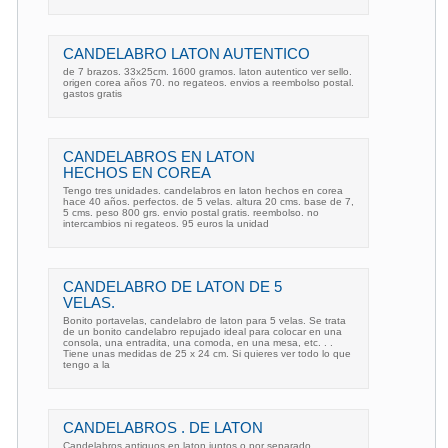
CANDELABRO LATON AUTENTICO
de 7 brazos. 33x25cm. 1600 gramos. laton autentico ver sello.
origen corea años 70. no regateos. envios a reembolso postal.
gastos gratis
CANDELABROS EN LATON
HECHOS EN COREA
Tengo tres unidades. candelabros en laton hechos en corea
hace 40 años. perfectos. de 5 velas. altura 20 cms. base de 7,
5 cms. peso 800 grs. envio postal gratis. reembolso. no
intercambios ni regateos. 95 euros la unidad
CANDELABRO DE LATON DE 5
VELAS.
Bonito portavelas, candelabro de laton para 5 velas. Se trata
de un bonito candelabro repujado ideal para colocar en una
consola, una entradita, una comoda, en una mesa, etc. . .
Tiene unas medidas de 25 x 24 cm. Si quieres ver todo lo que
tengo a la
CANDELABROS . DE LATON
Candelabros antiguos en laton juntos o por separado.