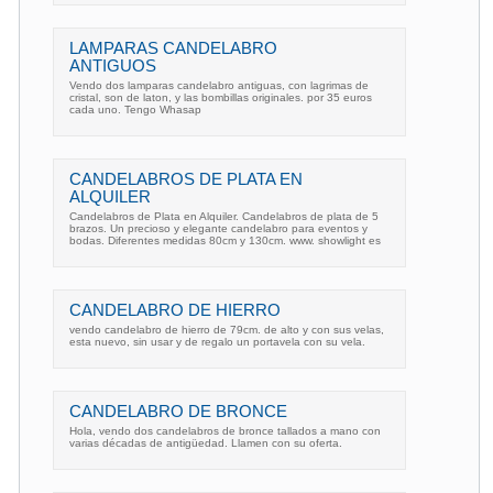
LAMPARAS CANDELABRO
ANTIGUOS
Vendo dos lamparas candelabro antiguas, con lagrimas de
cristal, son de laton, y las bombillas originales. por 35 euros
cada uno. Tengo Whasap
CANDELABROS DE PLATA EN
ALQUILER
Candelabros de Plata en Alquiler. Candelabros de plata de 5
brazos. Un precioso y elegante candelabro para eventos y
bodas. Diferentes medidas 80cm y 130cm. www. showlight es
CANDELABRO DE HIERRO
vendo candelabro de hierro de 79cm. de alto y con sus velas,
esta nuevo, sin usar y de regalo un portavela con su vela.
CANDELABRO DE BRONCE
Hola, vendo dos candelabros de bronce tallados a mano con
varias décadas de antigüedad. Llamen con su oferta.