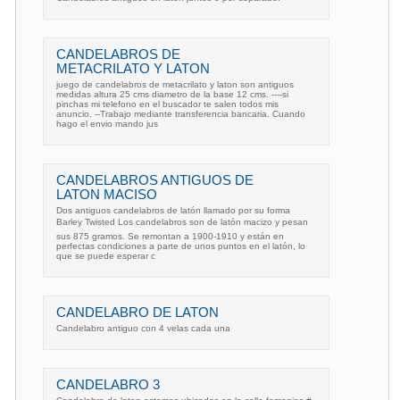
CANDELABROS DE
METACRILATO Y LATON
juego de candelabros de metacrilato y laton son antiguos
medidas altura 25 cms diametro de la base 12 cms. ----si
pinchas mi telefono en el buscador te salen todos mis
anuncio. --Trabajo mediante transferencia bancaria. Cuando
hago el envio mando jus
CANDELABROS ANTIGUOS DE
LATON MACISO
Dos antiguos candelabros de latón llamado por su forma
Barley Twisted Los candelabros son de latón macizo y pesan
sus 875 gramos. Se remontan a 1900-1910 y están en
perfectas condiciones a parte de unos puntos en el latón, lo
que se puede esperar c
CANDELABRO DE LATON
Candelabro antiguo con 4 velas cada una
CANDELABRO 3