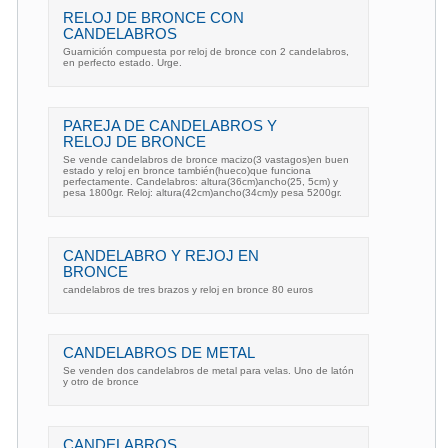
RELOJ DE BRONCE CON
CANDELABROS
Guarnición compuesta por reloj de bronce con 2 candelabros,
en perfecto estado. Urge.
PAREJA DE CANDELABROS Y
RELOJ DE BRONCE
Se vende candelabros de bronce macizo(3 vastagos)en buen
estado y reloj en bronce también(hueco)que funciona
perfectamente. Candelabros: altura(36cm)ancho(25, 5cm) y
pesa 1800gr. Reloj: altura(42cm)ancho(34cm)y pesa 5200gr.
CANDELABRO Y REJOJ EN
BRONCE
candelabros de tres brazos y reloj en bronce 80 euros
CANDELABROS DE METAL
Se venden dos candelabros de metal para velas. Uno de latón
y otro de bronce
CANDELABROS