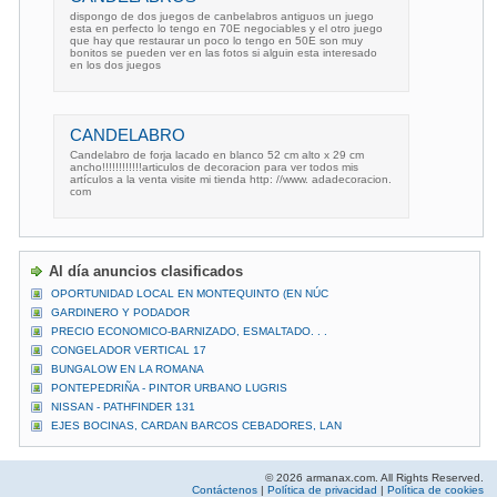
dispongo de dos juegos de canbelabros antiguos un juego
esta en perfecto lo tengo en 70E negociables y el otro juego
que hay que restaurar un poco lo tengo en 50E son muy
bonitos se pueden ver en las fotos si alguin esta interesado
en los dos juegos
CANDELABRO
Candelabro de forja lacado en blanco 52 cm alto x 29 cm
ancho!!!!!!!!!!!!articulos de decoracion para ver todos mis
artículos a la venta visite mi tienda http: //www. adadecoracion.
com
Al día anuncios clasificados
OPORTUNIDAD LOCAL EN MONTEQUINTO (EN NÚC
GARDINERO Y PODADOR
PRECIO ECONOMICO-BARNIZADO, ESMALTADO. . .
CONGELADOR VERTICAL 17
BUNGALOW EN LA ROMANA
PONTEPEDRIÑA - PINTOR URBANO LUGRIS
NISSAN - PATHFINDER 131
EJES BOCINAS, CARDAN BARCOS CEBADORES, LAN
© 2026 armanax.com. All Rights Reserved.
Contáctenos
|
Política de privacidad
|
Política de cookies