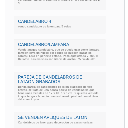
Candelabro de laton estamos ubicados en la calle femenias #
3
CANDELABRO 4
vendo candelabro de laton para 5 velas
CANDELABRO/LAMPARA
Vendo antiguo candelabro, que se puede usar como lampara
tambien(lleva un hueco por donde se pueden pasar los
cables). Esta en perfecto estado. Peso aproximado 7. 000 kl
De laton. Las medidas son 63 cm de ancho, 75 cm de alto.
PAREJA DE CANDELABROS DE
LATAON GRABADOS
Bonita pareja de candelabros de laton grabados de tres
brazos. se trata de una bonita pareja de candelabrso que
tiene unas medidas de 17 x 13. 5 x 6 cm. Si quieres ver todo
lo que tengo a la venta puedes hacerlo pinchado en el titulo
del anuncio y te
SE VENDEN APLIQUES DE LATON
Candelabros de laton para decoracion de casas rusticas.