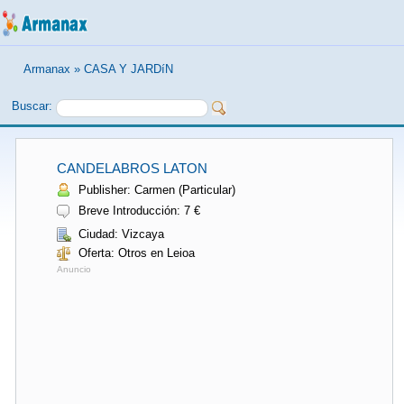
Armanax
»
CASA Y JARDíN
Buscar:
CANDELABROS LATON
Publisher: Carmen (Particular)
Breve Introducción: 7 €
Ciudad: Vizcaya
Oferta: Otros en Leioa
Anuncio