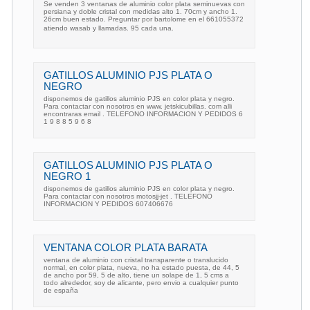
Se venden 3 ventanas de aluminio color plata seminuevas con
persiana y doble cristal con medidas alto 1. 70cm y ancho 1.
26cm buen estado. Preguntar por bartolome en el 661055372
atiendo wasab y llamadas. 95 cada una.
GATILLOS ALUMINIO PJS PLATA O
NEGRO
disponemos de gatillos aluminio PJS en color plata y negro.
Para contactar con nosotros en www. jetskicubillas. com alli
encontraras email . TELEFONO INFORMACION Y PEDIDOS 6
1 9 8 8 5 9 6 8
GATILLOS ALUMINIO PJS PLATA O
NEGRO 1
disponemos de gatillos aluminio PJS en color plata y negro.
Para contactar con nosotros motosjj-jet . TELEFONO
INFORMACION Y PEDIDOS 607406676
VENTANA COLOR PLATA BARATA
ventana de aluminio con cristal transparente o translucido
normal, en color plata, nueva, no ha estado puesta, de 44, 5
de ancho por 59, 5 de alto, tiene un solape de 1, 5 cms a
todo alrededor, soy de alicante, pero envio a cualquier punto
de españa