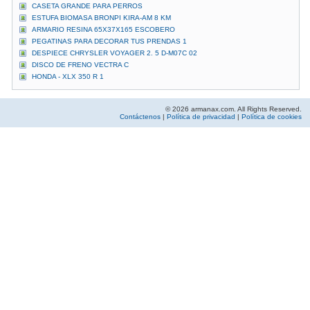
CASETA GRANDE PARA PERROS
ESTUFA BIOMASA BRONPI KIRA-AM 8 KM
ARMARIO RESINA 65X37X165 ESCOBERO
PEGATINAS PARA DECORAR TUS PRENDAS 1
DESPIECE CHRYSLER VOYAGER 2. 5 D-M07C 02
DISCO DE FRENO VECTRA C
HONDA - XLX 350 R 1
© 2026 armanax.com. All Rights Reserved.
Contáctenos
|
Política de privacidad
|
Política de cookies