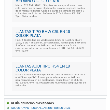
MEDIANO COLOR PLATA
Marca: 324 Ref: 37041. Si quiere ver mas productos como
este, visítenos en www. electropolis. es Accesorios de dardos
de la marca Keltik tipo Caña de dardo de tamaño mediano y
color plata de 3 piezas. Referencia 37041 Marca: KELTIK
Tipo: Caña de dard
LLANTAS TIPO BMW CSL EN 19
COLOR PLATA
Pack 4 llantas tipo csl validas para bmw. en 19x8, 5 et34 y
19x9, 5 et37 anclaje 5x120 color plata. validas para bmw serie
3. oferta con envío incluido en peninsula hasta fin de
existencias. atencion personalizada tel: 984. 04. 51. 52/609.
646. 433(w
LLANTAS AUDI TIPO RS4 EN 18
COLOR PLATA
Pack 4 llantas italianas tipo rs4 de audi en medida 18x8 et33
o et45 anclaje 5x112 color plata. oferta envío incluido en
península hasta fin de existencias. consultas en el 984. 04.
51. 52/609. 646. 433(wasap) cars multimarca compraventa de
vehículos
Al día anuncios clasificados
NUEVO KAYAK PESCA ALBATROS PROFESIONAL