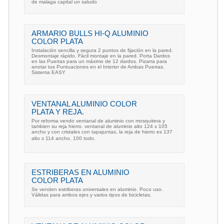
de malaga capital un saludo
ARMARIO BULLS HI-Q ALUMINIO
COLOR PLATA
Instalación sencilla y segura 2 puntos de fijación en la pared.
Desmontaje rápido. Fácil montaje en la pared. Porta Dardos
en las Puertas para un máximo de 12 dardos. Pizarra para
anotar tus Puntuaciones en el Interior de Ambas Puertas.
Sistema EASY
VENTANAL ALUMINIO COLOR
PLATA Y REJA.
Por reforma vendo ventanal de aluminio con mosquitera y
tambien su reja hierro. ventanal de aluminio alto 124 x 105
ancho y con cristales con tapajuntas, la reja de hierro es 137
alto x 114 ancho, 100 todo.
ESTRIBERAS EN ALUMINIO
COLOR PLATA
Se venden estriberas universales en aluminio. Poco uso.
Válidas para ambos ejes y varios tipos de bicicletas.