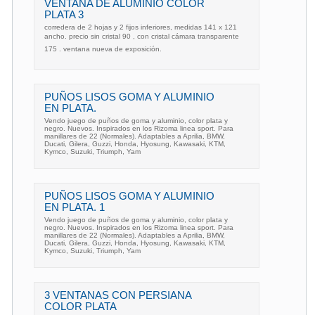
VENTANA DE ALUMINIO COLOR
PLATA 3
corredera de 2 hojas y 2 fijos inferiores, medidas 141 x 121
ancho. precio sin cristal 90 , con cristal cámara transparente
175 . ventana nueva de exposición.
PUÑOS LISOS GOMA Y ALUMINIO
EN PLATA.
Vendo juego de puños de goma y aluminio, color plata y
negro. Nuevos. Inspirados en los Rizoma linea sport. Para
manillares de 22 (Normales). Adaptables a Aprilia, BMW,
Ducati, Gilera, Guzzi, Honda, Hyosung, Kawasaki, KTM,
Kymco, Suzuki, Triumph, Yam
PUÑOS LISOS GOMA Y ALUMINIO
EN PLATA. 1
Vendo juego de puños de goma y aluminio, color plata y
negro. Nuevos. Inspirados en los Rizoma linea sport. Para
manillares de 22 (Normales). Adaptables a Aprilia, BMW,
Ducati, Gilera, Guzzi, Honda, Hyosung, Kawasaki, KTM,
Kymco, Suzuki, Triumph, Yam
3 VENTANAS CON PERSIANA
COLOR PLATA