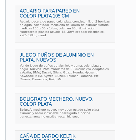
ACUARIO PARA PARED EN
COLOR PLATA 105 CM
Acuario pecera de pared color plata completo, filtro, 2 bombas
de agua, calentador, recubierto de lamina de aluminio tratado,
medidas 105 x 50 x 14cm, volumen 60L, iluminacion
fluorescente plantas acuario T8, 30W, cebador electrónico,
220V 50Hz, mand
JUEGO PUÑOS DE ALUMINIO EN
PLATA. NUEVOS
Vendo juego de puños de aluminio y goma, color plata y
negro. Nuevos. Para manillares de 22 (Normales). Adaptables
a Aprilia, BMW, Ducati, Gilera, Guzzi, Honda, Hyosung,
Kawasaki, KTM, Kymco, Suzuki, Triumph, Yamaha, etc.
Rizoma, Barracuda, Puig. Mir
BOLIGRAFO MECHERO, NUEVO,
COLOR PLATA
Boligrafo mechero nuevo, muy buen estado color plata
aluminio y acero inoxidable descargado funciona
perfectamente no escribe, recambio seco
CAÑA DE DARDO KELTIK