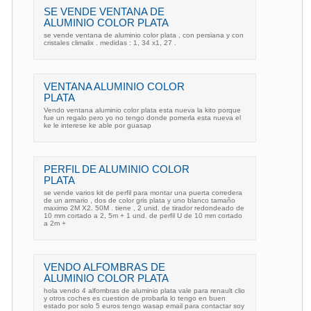
SE VENDE VENTANA DE
ALUMINIO COLOR PLATA
se vende ventana de aluminio color plata , con persiana y con
cristales climalix . medidas : 1, 34 x1, 27 .
VENTANA ALUMINIO COLOR
PLATA
Vendo ventana aluminio color plata esta nueva la kito porque
fue un regalo pero yo no tengo donde pomerla esta nueva el
ke le interese ke able por guasap
PERFIL DE ALUMINIO COLOR
PLATA
se vende varios kit de perfil para montar una puerta corredera
de un armario , dos de color gris plata y uno blanco tamaño
maximo 2M X2. 50M . tiene , 2 unid. de tirador redondeado de
10 mm cortado a 2, 5m + 1 und. de perfil U de 10 mm cortado
a 2m +
VENDO ALFOMBRAS DE
ALUMINIO COLOR PLATA
hola vendo 4 alfombras de aluminio plata vale para renault clio
y otros coches es cuestion de probarla lo tengo en buen
estado por solo 5 euros tengo wasap email para contactar soy