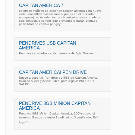
CAPITAN AMERICA 7
se ofrece muñeco de accionde capitan america esta nuevo
mide unos 30cm mas mesnos si pones en el buscador
retrogamejuan te salen todos mis articulos, escucho oferta
solo contestare correos que previanebte hallan ofertado
posibilidad de cambio por gey
PENDRIVES USB CAPITAN
AMERICA
Pendrives animados capitan america de 4gb. Nuevos .
CAPITAN AMERICA! PEN DRIVE
Nuevo a estrenar. Pen drive de 8GB de Capitan America.
Muñeco super gracioso. Ideal para regalo! PRECIO DE
SALDO
PENDRIVE 8GB MINION CAPITAN
AMERICA
Pendrive 8GB Minion Capitan America. 100% nuevo sin
estrenar. Gastos de envio 1 ordinario o 3 certificado. Ref.
toys83