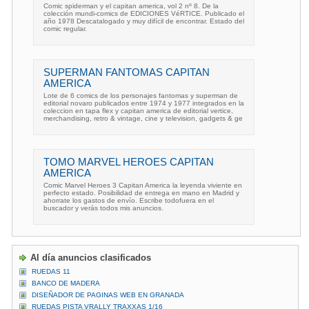
Comic spiderman y el capitan america, vol 2 nº 8. De la
colección mundi-comics de EDICIONES VéRTICE. Publicado el
año 1978 Descatalogado y muy difícil de encontrar. Estado del
comic regular.
SUPERMAN FANTOMAS CAPITAN
AMERICA
Lote de 6 comics de los personajes fantomas y superman de
editorial novaro publicados entre 1974 y 1977 integrados en la
coleccion en tapa flex y capitan america de editorial vertice,
merchandising, retro & vintage, cine y television, gadgets & ge
TOMO MARVEL HEROES CAPITAN
AMERICA
Comic Marvel Heroes 3 Capitan America la leyenda viviente en
perfecto estado. Posibilidad de entrega en mano en Madrid y
ahorrate los gastos de envío. Escribe todofuera en el
buscador y verás todos mis anuncios.
Al día anuncios clasificados
RUEDAS 11
BANCO DE MADERA
DISEÑADOR DE PAGINAS WEB EN GRANADA
RUEDAS PISTA VRALLY TRAXXAS 1/16