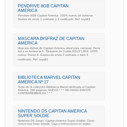
PENDRIVE 8GB CAPITAN
AMERICA
Pendrive 8GB Capitan America. 100% nuevo sin estrenar.
Gastos de envio 1 ordinario o 3 certificado. Ref. toys83
MASCARA DISFRAZ DE CAPITAN
AMERICA
Mascara disfraz de Capitan America, ideal para carnaval. Tiene
led y se ilumina la A . Requiere de 3 pilas AG13/ LR44. 100%
nuevo. Precio 8. Gastos de envio 2 ordinario o bien 5
certificado. Ref. toys83
BIBLIOTECA MARVEL CAPITAN
AMERICA Nº 17
Tomo de la colección Biblioteca Marvel dedicada al Capitan
America. 160 paginas. NUEVO * * * NO HAGO ENVIOS
CONTRAREMBOLSO * * *
NINTENDO DS CAPITAN AMERICA
SUPER SOLDIE
Nintendo DS Juego: Capitan America Super Soldier. Como
nuevo muy buen estado. Caja y instrucciones en ingles.