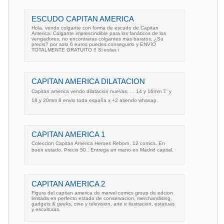
ESCUDO CAPITAN AMERICA
Hola, vendo colgante con forma de escudo de Capitan
America. Colgante imprescindible para los fanáticos de los
vengadores, no encontraras colgantes mas baratos, ¿Su
precio? por solo 6 euros puedes conseguirlo y ENVíO
TOTALMENTE GRATUITO !! Si estas i
CAPITAN AMERICA DILATACION
Capitan america vendo dilatacion nuevas. . . 14 y 16mm 7  y
18 y 20mm 8 envio toda españa x +2 atiendo whasap.
CAPITAN AMERICA 1
Coleccion Capitan America Heroes Reborn. 12 comics. En
buen estado. Precio 50 . Entrega en mano en Madrid capital.
CAPITAN AMERICA 2
Figura del capitan america de marvel comics group de edcion
limitada en perfecto estado de conservacion, merchandising,
gadgets & geeks, cine y television, arte e ilustracion, estatuas
y esculturas,