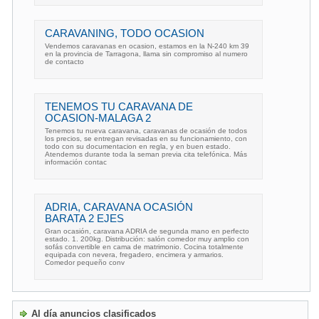
CARAVANING, TODO OCASION
Vendemos caravanas en ocasion, estamos en la N-240 km 39
en la provincia de Tarragona, llama sin compromiso al numero
de contacto
TENEMOS TU CARAVANA DE
OCASION-MALAGA 2
Tenemos tu nueva caravana, caravanas de ocasión de todos
los precios, se entregan revisadas en su funcionamiento, con
todo con su documentacion en regla, y en buen estado.
Atendemos durante toda la seman previa cita telefónica. Más
información contac
ADRIA, CARAVANA OCASIÓN
BARATA 2 EJES
Gran ocasión, caravana ADRIA de segunda mano en perfecto
estado. 1. 200kg. Distribución: salón comedor muy amplio con
sofás convertible en cama de matrimonio. Cocina totalmente
equipada con nevera, fregadero, encimera y armarios.
Comedor pequeño conv
Al día anuncios clasificados