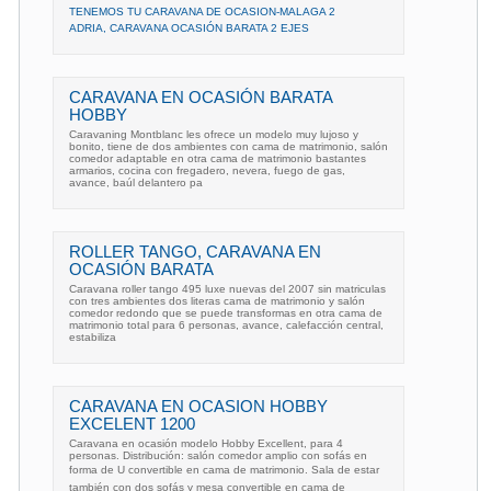
TENEMOS TU CARAVANA DE OCASION-MALAGA 2
ADRIA, CARAVANA OCASIÓN BARATA 2 EJES
CARAVANA EN OCASIÓN BARATA
HOBBY
Caravaning Montblanc les ofrece un modelo muy lujoso y
bonito, tiene de dos ambientes con cama de matrimonio, salón
comedor adaptable en otra cama de matrimonio bastantes
armarios, cocina con fregadero, nevera, fuego de gas,
avance, baúl delantero pa
ROLLER TANGO, CARAVANA EN
OCASIÓN BARATA
Caravana roller tango 495 luxe nuevas del 2007 sin matriculas
con tres ambientes dos literas cama de matrimonio y salón
comedor redondo que se puede transformas en otra cama de
matrimonio total para 6 personas, avance, calefacción central,
estabiliza
CARAVANA EN OCASION HOBBY
EXCELENT 1200
Caravana en ocasión modelo Hobby Excellent, para 4
personas. Distribución: salón comedor amplio con sofás en
forma de U convertible en cama de matrimonio. Sala de estar
también con dos sofás y mesa convertible en cama de