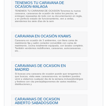
TENEMOS TU CARAVANA DE
OCASION-MALAGA
TENEMOS TU CARAVANA DE OCASION Tenemos tu nueva
caravana, caravanas de ocasión de todos los precios, se
entregan repasadas de todo con su documentacion en regla,
y en perfecto estado de funcionamiento, ven a verlas,
atendemos los siete días de la sem
CARAVANA EN OCASIÓN KNAWS
Caravana en ocasión de 3 ambientes, con litera cama de
matrimonio fija y salón comedor convertible con cama de
matrimonio, cocina totalmente equipada, con lavabo completo.
También vendemos mobilhomes, caravanas, autocaravanas. .
etc. .
CARAVANAS DE OCASION EN
MADRID
Si buscas una caravana de ocasion puede que tengamos lo
que buscas, visita www. caravanas-eva. es tambien puedes
venir a visitarnos cualquier dia de la semana incluso(domingos
y festivos con cita previa)disponemos de varios modelos ,
distribuciones y
CARAVANAS DE OCASION
ABIERTO SABADOS/DOM