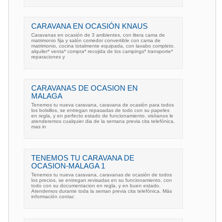
CARAVANA EN OCASIÓN KNAUS
Caravanas en ocasión de 3 ambientes, con litera cama de
matrimonio fija y salón comedor convertible con cama de
matrimonio, cocina totalmente equipada, con lavabo completo.
alquiler* venta* compra* recojida de los campings* transporte*
reparaciones y
CARAVANAS DE OCASION EN
MALAGA
Tenemos tu nueva caravana, caravana de ocasión para todos
los bolsillos, se entregan repasadas de todo con su papeles
en regla, y en perfecto estado de funcionamiento, visítanos le
atenderemos cualquier dia de la semana previa cita telefónica.
mas in
TENEMOS TU CARAVANA DE
OCASION-MALAGA 1
Tenemos tu nueva caravana, caravanas de ocasión de todos
los precios, se entregan revisadas en su funcionamiento, con
todo con su documentacion en regla, y en buen estado.
Atendemos durante toda la seman previa cita telefónica. Más
información contac