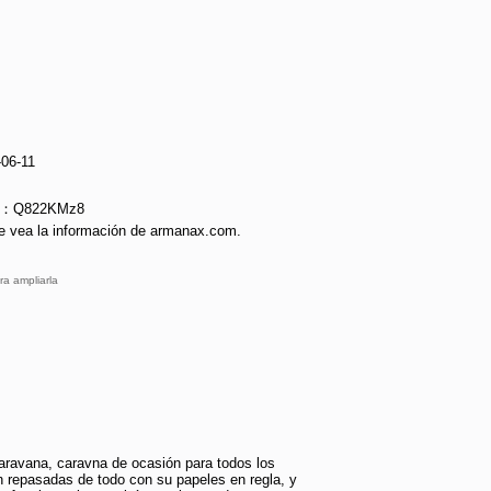
-06-11
ie：Q822KMz8
e vea la información de armanax.com.
ra ampliarla
ravana, caravna de ocasión para todos los
an repasadas de todo con su papeles en regla, y