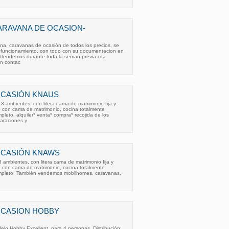
ARAVANA DE OCASION-
a, caravanas de ocasión de todos los precios, se
 funcionamiento, con todo con su documentacion en
 Atendemos durante toda la seman previa cita
ón contac
OCASIÓN KNAUS
 ambientes, con litera cama de matrimonio fija y
e con cama de matrimonio, cocina totalmente
leto. alquiler* venta* compra* recojida de los
paraciones y
OCASIÓN KNAWS
ambientes, con litera cama de matrimonio fija y
e con cama de matrimonio, cocina totalmente
mpleto. También vendemos mobilhomes, caravanas,
OCASION HOBBY
lo Hobby Excellent, para 4 personas. Distribución: