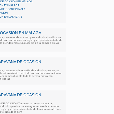
 DE OCASION EN MALAGA
ON EN MALAGA.
 DE OCASION-MALA
ASION
ON EN MALAGA. 1
 OCASION EN MALAGA
, caravana de ocasión para todos los bolsillos, se
do con su papeles en regla, y en perfecto estado de
 le atenderemos cualquier dia de la semana previa
ARAVANA DE OCASION-
a, caravanas de ocasión de todos los precios, se
 funcionamiento, con todo con su documentacion en
 Atendemos durante toda la seman previa cita
ón contac
ARAVANA DE OCASION-
DE OCASION Tenemos tu nueva caravana,
todos los precios, se entregan repasadas de todo
regla, y en perfecto estado de funcionamiento, ven
iete días de la sem