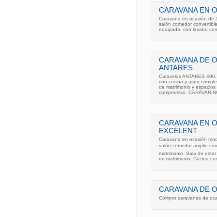
CARAVANA EN O
Caravana en ocasión de 3 
salón comedor convertibl
equipada, con lavabo com
CARAVANA DE 
ANTARES
Caravelair ANTARES 490,
con cocina y aseo complet
de matrimonio y espacios 
compromiso. CARAVANIN
CARAVANA EN 
EXCELENT
Caravana en ocasión mode
salón comedor amplio con 
matrimonio. Sala de esta
de matrimonio. Cocina co
CARAVANA DE O
Compro caravanas de ocas