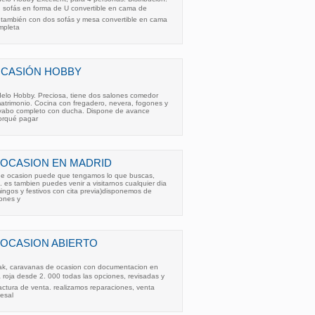
sofás en forma de U convertible en cama de
r también con dos sofás y mesa convertible en cama
mpleta
OCASIÓN HOBBY
lo Hobby. Preciosa, tiene dos salones comedor
trimonio. Cocina con fregadero, nevera, fogones y
avabo completo con ducha. Dispone de avance
Porqué pagar
 OCASION EN MADRID
de ocasion puede que tengamos lo que buscas,
. es tambien puedes venir a visitarnos cualquier dia
ngos y festivos con cita previa)disponemos de
iones y
 OCASION ABIERTO
ak, caravanas de ocasion con documentacion en
a roja desde 2. 000 todas las opciones, revisadas y
actura de venta. realizamos reparaciones, venta
esal