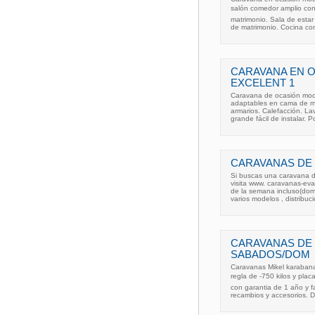
salón comedor amplio con 
matrimonio. Sala de esta
de matrimonio. Cocina co
CARAVANA EN 
EXCELENT 1
Caravana de ocasión mode
adaptables en cama de ma
armarios. Calefacción. L
grande fácil de instalar. 
CARAVANAS DE
Si buscas una caravana 
visita www. caravanas-eva
de la semana incluso(domi
varios modelos , distribuc
CARAVANAS DE
SABADOS/DOM
Caravanas Mikel karaban
regla de -750 kilos y plac
con garantia de 1 año y f
recambios y accesorios. D