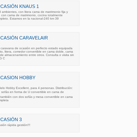
CASIÓN KNAUS 1
ambientes, con litera cama de matrimonio fija y
e con cama de matrimonio, cocina totalmente
pleto. Estamos en la nacional-240 km 39
OCASIÓN CARAVELAIR
 caravana de ocasión en perfecto estado equipada
o, litera, comedor convertible en cama doble, cama
de almacenamiento entre otros. Consulta o visita sin
G C
OCASION HOBBY
lo Hobby Excellent, para 4 personas. Distribución:
sofás en forma de U convertible en cama de
r también con dos sofás y mesa convertible en cama
mpleta
CASIÓN 3
ión rápida gestión!!!