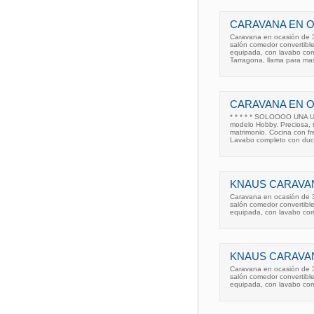
CARAVANA EN O
Caravana en ocasión de 3 
salón comedor convertibl
equipada, con lavabo com
Tarragona, llama para ma
CARAVANA EN 
* * * * * SOLOOOO UNA U
modelo Hobby. Preciosa,
matrimonio. Cocina con fr
Lavabo completo con duc
KNAUS CARAVA
Caravana en ocasión de 3 
salón comedor convertibl
equipada, con lavabo com
KNAUS CARAVAN
Caravana en ocasión de 3 
salón comedor convertibl
equipada, con lavabo com