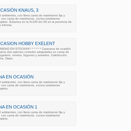
CASIÓN KNAUS, 3
ambientes, con litera cama de matrimonio fija y
e con cama de matrimonio, cocina totalmente
pleto. Estamos en la N-240 km 39 en la provincia de
s informa
OCASION HOBBY EXELENT
NIDAD EN STOCKKK* * * * * * Caravana de ocasión
 tiene dos salones comedor adaptables en cama de
egadero, nevera, fogones y armarios. Calefacción.
ha. Dispo
NA EN OCASIÓN
ambientes, con litera cama de matrimonio fija y
e con cama de matrimonio, cocina totalmente
pleto.
A EN OCASIÓN 1
ambientes, con litera cama de matrimonio fija y
e con cama de matrimonio, cocina totalmente
pleto.