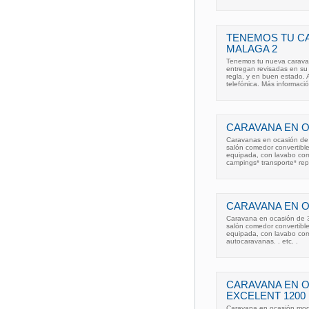
TENEMOS TU C
MALAGA 2
Tenemos tu nueva caravan
entregan revisadas en su
regla, y en buen estado.
telefónica. Más informaci
CARAVANA EN 
Caravanas en ocasión de 3
salón comedor convertibl
equipada, con lavabo comp
campings* transporte* re
CARAVANA EN 
Caravana en ocasión de 3 
salón comedor convertibl
equipada, con lavabo co
autocaravanas. . etc. .
CARAVANA EN 
EXCELENT 1200
Caravana en ocasión mode