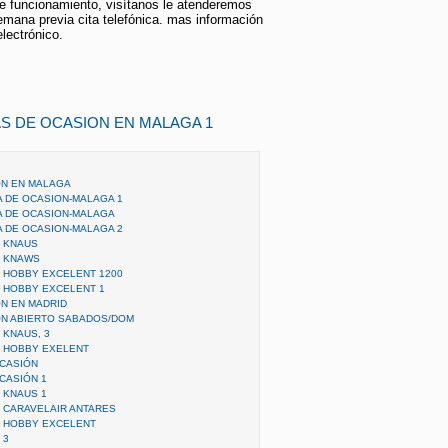
e funcionamiento, visítanos le atenderemos
semana previa cita telefónica. mas información
electrónico.
S DE OCASION EN MALAGA 1
ON EN MALAGA
 DE OCASION-MALAGA 1
A DE OCASION-MALAGA
 DE OCASION-MALAGA 2
N KNAUS
N KNAWS
 HOBBY EXCELENT 1200
 HOBBY EXCELENT 1
N EN MADRID
ON ABIERTO SABADOS/DOM
 KNAUS, 3
N HOBBY EXELENT
OCASIÓN
CASIÓN 1
 KNAUS 1
 CARAVELAIR ANTARES
N HOBBY EXCELENT
 3