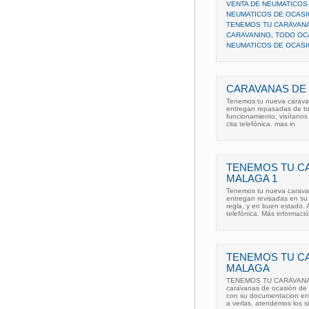
VENTA DE NEUMATICOS
NEUMATICOS DE OCASI
TENEMOS TU CARAVANA
CARAVANING, TODO OC
NEUMATICOS DE OCASI
CARAVANAS DE
Tenemos tu nueva caravana
entregan repasadas de to
funcionamiento, visítanos
cita telefónica. mas in
TENEMOS TU C
MALAGA 1
Tenemos tu nueva caravan
entregan revisadas en su
regla, y en buen estado.
telefónica. Más informaci
TENEMOS TU C
MALAGA
TENEMOS TU CARAVANA 
caravanas de ocasión de 
con su documentacion en 
a verlas, atendemos los s