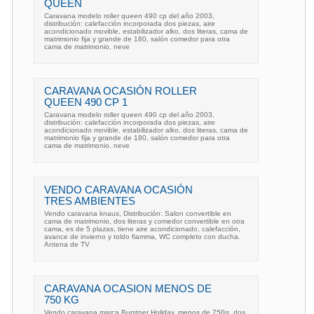
QUEEN
Caravana modelo roller queen 490 cp del año 2003,
distribución: calefacción incorporada dos piezas, aire
acondicionado movible, estabilizador alko, dos literas, cama de
matrimonio fija y grande de 180, salón comedor para otra
cama de matrimonio, neve
CARAVANA OCASIÓN ROLLER
QUEEN 490 CP 1
Caravana modelo roller queen 490 cp del año 2003,
distribución: calefacción incorporada dos piezas, aire
acondicionado movible, estabilizador alko, dos literas, cama de
matrimonio fija y grande de 180, salón comedor para otra
cama de matrimonio, neve
VENDO CARAVANA OCASIÓN
TRES AMBIENTES
Vendo caravana knaus, Distribución: Salon convertible en
cama de matrimonio, dos literas y comedor convertible en otra
cama, es de 5 plazas, tiene aire acondicionado, calefacción,
avance de invierno y toldo fiamma, WC completo con ducha.
Antena de TV
CARAVANA OCASION MENOS DE
750 KG
Vendo caravana marca Burstner Holiday, menos de 750g, dos