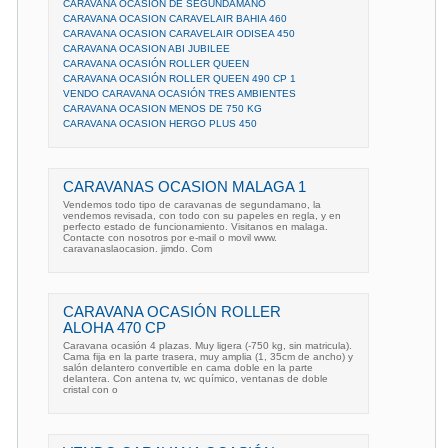
CARAVANA OCASION DE SEGUNDAMANO
CARAVANA OCASION CARAVELAIR BAHIA 460
CARAVANA OCASION CARAVELAIR ODISEA 450
CARAVANA OCASION ABI JUBILEE
CARAVANA OCASIÓN ROLLER QUEEN
CARAVANA OCASIÓN ROLLER QUEEN 490 CP 1
VENDO CARAVANA OCASIÓN TRES AMBIENTES
CARAVANA OCASION MENOS DE 750 KG
CARAVANA OCASION HERGO PLUS 450
CARAVANAS OCASION MALAGA 1
Vendemos todo tipo de caravanas de segundamano, la
vendemos revisada, con todo con su papeles en regla, y en
perfecto estado de funcionamiento. Visitanos en malaga.
Contacte con nosotros por e-mail o movil www.
caravanaslaocasion. jimdo. Com
CARAVANA OCASIÓN ROLLER
ALOHA 470 CP
Caravana ocasión 4 plazas. Muy ligera (-750 kg, sin matricula).
Cama fija en la parte trasera, muy amplia (1, 35cm de ancho) y
salón delantero convertible en cama doble en la parte
delantera. Con antena tv, wc químico, ventanas de doble
cristal con o