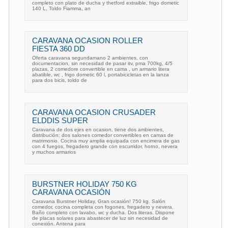
completo con plato de ducha y thetford extraible, frigo dometic
140 L, Toldo Fiamma, an
CARAVANA OCASION ROLLER
FIESTA 360 DD
Oferta caravana segundamano 2 ambientes, con
documentacion, sin necesidad de pasar itv, pma 700kg, 4/5
plazas, 2 comedore convertible en cama , un armario litera
abatible, wc , frigo dometic 60 l, portabicicletas en la lanza
para dos bicis, toldo de
CARAVANA OCASION CRUSADER
ELDDIS SUPER
Caravana de dos ejes en ocasion, tiene dos ambientes,
distribución: dos salones comedor convertibles en camas de
matrimonio. Cocina muy amplia equipada con encimera de gas
con 4 fuegos, fregadero grande con escurridor, horno, nevera
y muchos armarios
BURSTNER HOLIDAY 750 KG
CARAVANA OCASIÓN
Caravana Burstner Holiday, Gran ocasión! 750 kg. Salón
comedor, cocina completa con fogones, fregadero y nevera.
Baño completo con lavabo, wc y ducha. Dos literas. Dispone
de placas solares para abastecer de luz sin necesidad de
conexión. Antena para