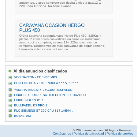
ambientes, y aseo completo con ducha y frigo a gas/12 v/
220, todo funciona. No tiene avance.
CARAVANA OCASION HERGO
PLUS 450
Oferta caravana segundamano Hergo Plus 450. 825Kg, 4
plazas, 2 comedores convertibles en cama de matrimonio,
aseo, cocina completa, nevera 12v, 220w, gas, avance
completo. Disponemos de mas caravanas de segundamano,
Caravana roller, caravana Fent, ca
Al día anuncios clasificados
VDO DAYTON - CD 1404 MP3
HENO ORTIGA Y CALENDULA * * * 5, 50* * *
YAMAHA MAJESTY 250/400 RESPALDO
LIBROS DE EMPRESA DIRECCION LIDERAZGO 1
LIBRO INGLES B1 1
BULLPADEL K3 PRO 1
PLC SIEMENS S7 300 CPU 314 1AE04 .
BOTAS 153
© 2026 armanax.com. All Rights Reserved.
Contáctenos
|
Política de privacidad
|
Política de cookies