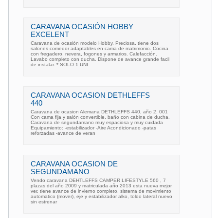
CARAVANA OCASIÓN HOBBY
EXCELENT
Caravana de ocasión modelo Hobby. Preciosa, tiene dos
salones comedor adaptables en cama de matrimonio. Cocina
con fregadero, nevera, fogones y armarios. Calefacción.
Lavabo completo con ducha. Dispone de avance grande facil
de instalar. * SOLO 1 UNI
CARAVANA OCASION DETHLEFFS
440
Caravana de ocasion Alemana DETHLEFFS 440, año 2. 001
Con cama fija y salón convertible, baño con cabina de ducha.
Caravana de segundamano muy espaciosa y muy cuidada
Equipamiento: -estabilizador -Aire Acondicionado -patas
reforzadas -avance de veran
CARAVANA OCASION DE
SEGUNDAMANO
Vendo caravana DEHTLEFFS CAMPER LIFESTYLE 560 , 7
plazas del año 2009 y matriculada año 2013 esta nueva mejor
ver, tiene avance de invierno completo, sistema de movimiento
automatico (mover), eje y estabilizador alko, toldo lateral nuevo
sin estrenar