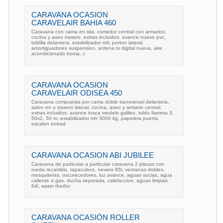
CARAVANA OCASION
CARAVELAIR BAHIA 460
Caravana con cama en isla, comedor central con armarios,
cocina y aseo trasero. extras incluidos: avance nuevo pvc,
toldilla delantera, estabilizador m/r, porton lateral,
amortiguadores suspension, antena tv digital nueva, aire
acondicionado truma, c
CARAVANA OCASION
CARAVELAIR ODISEA 450
Caravana compuesta por cama doble transversal delantera,
salon en u trasero lateral, cocina, aseo y armario central.
extras incluidos: avance inaca modelo galileo, toldo fiamma 3,
50x2, 50 m, estabilizador m/r 3000 kg, papelera puerta,
escalon entrad
CARAVANA OCASION ABI JUBILEE
Caravana de particular a particular caravana 2 plazas con
rueda recambio, tapacubos, nevera 65l, ventanas dobles,
mosquiteras, oscurecedores, luz avance, aguas sucias, agua
caliente a gas, ducha separada, calefaccion, aguas limpias
64l, water thetfor
CARAVANA OCASIÓN ROLLER