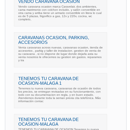
VENDO CARAVANA OCASIÓN
Vendo caravana ocasion marca Caravelair, dos ambientes,
cama matrimonio con colchon incluido, y salón convertible en
otra cama y arriba tiene un armario convertible en litera lo cual
es de 5 plazas, frigorifico a gas, 12v y 220v, cocina, wc
completo,
CARAVANAS OCASION, PARKING,
ACCESORIOS
Venta caravanas across nuevas, caravanas ocasion, tienda de
accesorios , parkig y taller de instalacion. gestion de venta de
su caravana , si no dispone de lugar donde dejarla asta su
venta nosotros le ofrecemos su gestion sin gastos. reparamos
y tra
TENEMOS TU CARAVANA DE
OCASION-MALAGA 1
Tenemos tu nueva caravana, caravanas de ocasión de todos
los precios, se entregan revisadas en su funcionamiento, con
todo con su documentacion en regla, y en buen estado.
Atendemos durante toda la seman previa cita telefónica. Más
información contac
TENEMOS TU CARAVANA DE
OCASION-MALAGA
TENEMOS TU CARAVANA DE OCASION Tenemos tu nueva