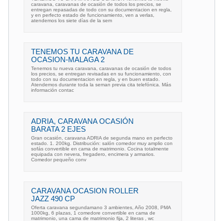
caravana, caravanas de ocasión de todos los precios, se
entregan repasadas de todo con su documentacion en regla,
y en perfecto estado de funcionamiento, ven a verlas,
atendemos los siete días de la sem
TENEMOS TU CARAVANA DE
OCASION-MALAGA 2
Tenemos tu nueva caravana, caravanas de ocasión de todos
los precios, se entregan revisadas en su funcionamiento, con
todo con su documentacion en regla, y en buen estado.
Atendemos durante toda la seman previa cita telefónica. Más
información contac
ADRIA, CARAVANA OCASIÓN
BARATA 2 EJES
Gran ocasión, caravana ADRIA de segunda mano en perfecto
estado. 1. 200kg. Distribución: salón comedor muy amplio con
sofás convertible en cama de matrimonio. Cocina totalmente
equipada con nevera, fregadero, encimera y armarios.
Comedor pequeño conv
CARAVANA OCASION ROLLER
JAZZ 490 CP
Oferta caravana segundamano 3 ambientes, Año 2008, PMA
1000kg, 6 plazas, 1 comedore convertible en cama de
matrimonio, una cama de matrimonio fija, 2 literas , wc