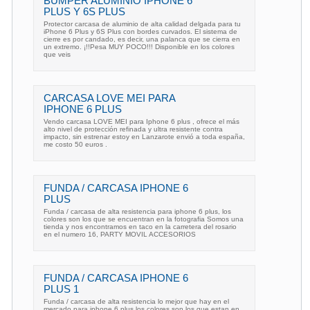
BUMPER ALUMINIO IPHONE 6
PLUS Y 6S PLUS
Protector carcasa de aluminio de alta calidad delgada para tu
iPhone 6 Plus y 6S Plus con bordes curvados. El sistema de
cierre es por candado, es decir, una palanca que se cierra en
un extremo. ¡!!Pesa MUY POCO!!! Disponible en los colores
que veis
CARCASA LOVE MEI PARA
IPHONE 6 PLUS
Vendo carcasa LOVE MEI para Iphone 6 plus , ofrece el más
alto nivel de protección refinada y ultra resistente contra
impacto, sin estrenar estoy en Lanzarote envió a toda españa,
me costo 50 euros .
FUNDA / CARCASA IPHONE 6
PLUS
Funda / carcasa de alta resistencia para iphone 6 plus, los
colores son los que se encuentran en la fotografia Somos una
tienda y nos encontramos en taco en la carretera del rosario
en el numero 16, PARTY MOVIL ACCESORIOS
FUNDA / CARCASA IPHONE 6
PLUS 1
Funda / carcasa de alta resistencia lo mejor que hay en el
mercado para iphone 6 plus los colores son los que estan en