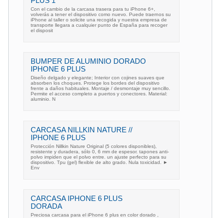
PLUS 1
Con el cambio de la carcasa trasera para tu iPhone 6+,
volverás a tener el dispositivo como nuevo. Puede traernos su
iPhone al taller o solicite una recogida y nuestra empresa de
transporte llegara a cualquier punto de España para recoger
el disposit
BUMPER DE ALUMINIO DORADO
IPHONE 6 PLUS
Diseño delgado y elegante; Interior con cojines suaves que
absorben los choques. Protege los bordes del dispositivo
frente a daños habituales. Montaje / desmontaje muy sencillo.
Permite el acceso completo a puertos y conectores. Material:
aluminio. N
CARCASA NILLKIN NATURE //
IPHONE 6 PLUS
Protección Nillkin Nature Original (5 colores disponibles),
resistente y duradera, sólo 0, 6 mm de espesor. tapones anti-
polvo impiden que el polvo entre. un ajuste perfecto para su
dispositivo. Tpu (gel) flexible de alto grado. Nula toxicidad. ►
Env
CARCASA IPHONE 6 PLUS
DORADA
Preciosa carcasa para el iPhone 6 plus en color dorado ,