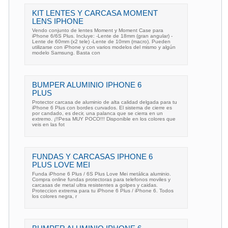
KIT LENTES Y CARCASA MOMENT
LENS IPHONE
Vendo conjunto de lentes Moment y Moment Case para
iPhone 6/6S Plus. Incluye: -Lente de 18mm (gran angular) -
Lente de 60mm (x2 tele) -Lente de 10mm (macro). Pueden
utilizarse con iPhone y con varios modelos del mismo y algún
modelo Samsung. Basta con
BUMPER ALUMINIO IPHONE 6
PLUS
Protector carcasa de aluminio de alta calidad delgada para tu
iPhone 6 Plus con bordes curvados. El sistema de cierre es
por candado, es decir, una palanca que se cierra en un
extremo. ¡!!Pesa MUY POCO!!! Disponible en los colores que
veis en las fot
FUNDAS Y CARCASAS IPHONE 6
PLUS LOVE MEI
Funda iPhone 6 Plus / 6S Plus Love Mei metálica aluminio.
Compra online fundas protectoras para telefonos moviles y
carcasas de metal ultra resistentes a golpes y caidas.
Proteccion extrema para tu iPhone 6 Plus / iPhone 6. Todos
los colores negra, r