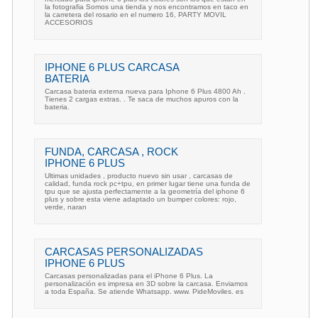
la fotografia Somos una tienda y nos encontramos en taco en
la carretera del rosario en el numero 16, PARTY MOVIL
ACCESORIOS
IPHONE 6 PLUS CARCASA
BATERIA
Carcasa bateria externa nueva para Iphone 6 Plus 4800 Ah .
Tienes 2 cargas extras. . Te saca de muchos apuros con la
bateria.
FUNDA, CARCASA , ROCK
IPHONE 6 PLUS
Ultimas unidades , producto nuevo sin usar , carcasas de
calidad, funda rock pc+tpu, en primer lugar tiene una funda de
tpu que se ajusta perfectamente a la geometría del iphone 6
plus y sobre esta viene adaptado un bumper colores: rojo,
verde, naran
CARCASAS PERSONALIZADAS
IPHONE 6 PLUS
Carcasas personalizadas para el iPhone 6 Plus. La
personalización es impresa en 3D sobre la carcasa. Enviamos
a toda España. Se atiende Whatsapp. www. PideMoviles. es