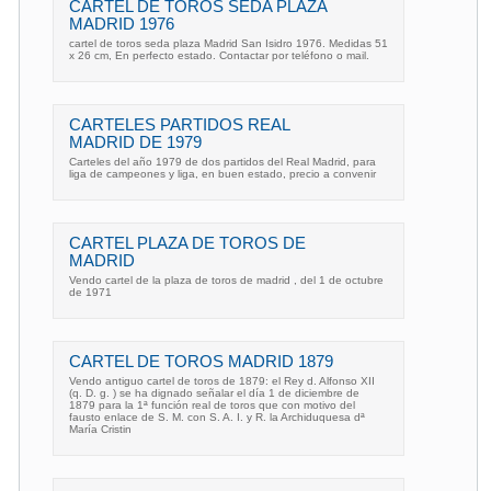
CARTEL DE TOROS SEDA PLAZA
MADRID 1976
cartel de toros seda plaza Madrid San Isidro 1976. Medidas 51
x 26 cm, En perfecto estado. Contactar por teléfono o mail.
CARTELES PARTIDOS REAL
MADRID DE 1979
Carteles del año 1979 de dos partidos del Real Madrid, para
liga de campeones y liga, en buen estado, precio a convenir
CARTEL PLAZA DE TOROS DE
MADRID
Vendo cartel de la plaza de toros de madrid , del 1 de octubre
de 1971
CARTEL DE TOROS MADRID 1879
Vendo antiguo cartel de toros de 1879: el Rey d. Alfonso XII
(q. D. g. ) se ha dignado señalar el día 1 de diciembre de
1879 para la 1ª función real de toros que con motivo del
fausto enlace de S. M. con S. A. I. y R. la Archiduquesa dª
María Cristin