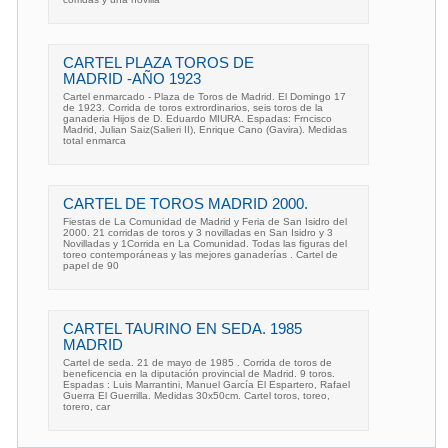
CARTEL PLAZA TOROS DE
MADRID -AÑO 1923
Cartel enmarcado - Plaza de Toros de Madrid. El Domingo 17
de 1923. Corrida de toros extrordinarios, seis toros de la
ganaderia Hijos de D. Eduardo MIURA. Espadas: Frncisco
Madrid, Julian Saiz(Salieri II), Enrique Cano (Gavira). Medidas
total enmarca
CARTEL DE TOROS MADRID 2000.
Fiestas de La Comunidad de Madrid y Feria de San Isidro del
2000. 21 corridas de toros y 3 novilladas en San Isidro y 3
Novilladas y 1Corrida en La Comunidad. Todas las figuras del
toreo contemporáneas y las mejores ganaderías . Cartel de
papel de 90
CARTEL TAURINO EN SEDA. 1985
MADRID
Cartel de seda. 21 de mayo de 1985 . Corrida de toros de
beneficencia en la diputación provincial de Madrid. 9 toros.
Espadas : Luis Marrantini, Manuel García El Espartero, Rafael
Guerra El Guerrilla. Medidas 30x50cm. Cartel toros, toreo,
torero, car