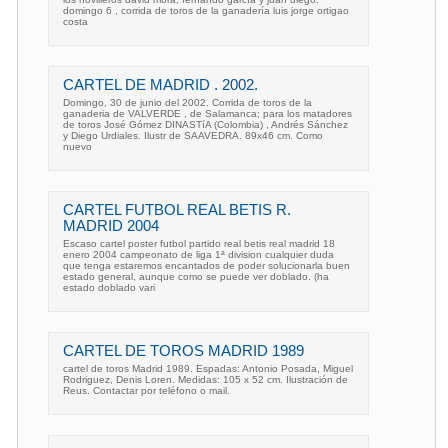
domingo 6 , corrida de toros de la ganadería luis jorge ortigao
costa
CARTEL DE MADRID . 2002.
Domingo, 30 de junio del 2002. Corrida de toros de la
ganaderia de VALVERDE , de Salamanca; para los matadores
de toros José Gómez DINASTíA (Colombia) , Andrés Sánchez
y Diego Urdiales. Ilustr de SAAVEDRA. 89x46 cm. Como
nuevo
CARTEL FUTBOL REAL BETIS R.
MADRID 2004
Escaso cartel poster futbol partido real betis real madrid 18
enero 2004 campeonato de liga 1ª division cualquier duda
que tenga estaremos encantados de poder solucionarla buen
estado general, aunque como se puede ver doblado. (ha
estado doblado vari
CARTEL DE TOROS MADRID 1989
cartel de toros Madrid 1989. Espadas: Antonio Posada, Miguel
Rodriguez, Denis Loren. Medidas: 105 x 52 cm. Ilustración de
Reus. Contactar por teléfono o mail.