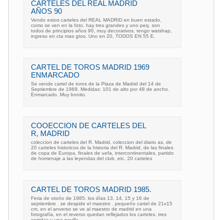
CARTELES DEL REAL MADRID
AÑOS 90
Vendo estos carteles del REAL MADRID en buen estado,
como se ven en la foto, hay tres grandes y uno peq. son
todos de principios años 90, muy decorativos, tengo watshap,
ingreso en cta mas gtos. Uno en 20, TODOS EN 55 E.
CARTEL DE TOROS MADRID 1969
ENMARCADO
Se vende cartel de toros de la Plaza de Madrid del 14 de
Septiembre de 1969. Medidas: 101 de alto por 48 de ancho.
Enmarcado. Muy bonito.
COOECCION DE CARTELES DEL
R, MADRID
coleccion de carteles del R. Madrid, coleccion del diario as, de
20 carteles historicos de la historia del R. Madrid, de las finales
de copa de Europa, finales de uefa, intercontinentales, partido
de homenaje a las leyendas del club, etc. 20 carteles
CARTEL DE TOROS MADRID 1985.
Feria de otońo de 1985. los días 13, 14, 15 y 16 de
septiembre . se despide el maestro . pequeńo cartel de 21x15
cm, en el anverso se ve al maestro de madrid en una
fotografía, en el reverso quedan reflejados los carteles. tres
corridas y una novilla