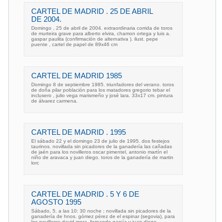
CARTEL DE MADRID . 25 DE ABRIL
DE 2004.
Domingo , 25 de abril de 2004. extraordinaria corrida de toros
de murteira grave para alberto elvira, chamon ortega y luis a.
gaspar paulita (confirmación de alternativa ). ilust. pepe
puente , cartel de papel de 89x46 cm
CARTEL DE MADRID 1985
Domingo 8 de septiembre 1985. triunfadores del verano. toros
de doña pilar población para los matadores gregorio tebar el
inclusero , julio vega marismeño y josé lara. 33x17 cm. pintura
de álvarez carmena.
CARTEL DE MADRID . 1995
El sábado 22 y el domingo 23 de julio de 1995. dos festejos
taurinos. novillada sin picadores de la ganadería las cañadas
de jaén para los novilleros oscar pimentel, antonio martín el
niño de aravaca y juan diego. toros de la ganadería de martin
lorc
CARTEL DE MADRID . 5 Y 6 DE
AGOSTO 1995
Sábado, 5. a las 10: 30 noche ; novillada sin picadores de la
ganadería de hnos. gómez pérez de el espinar (segovia), para
los novilleros david mora, fernando garcía y juan diego.