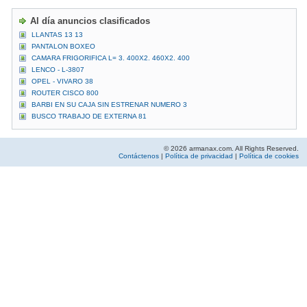
Al día anuncios clasificados
LLANTAS 13 13
PANTALON BOXEO
CAMARA FRIGORIFICA L= 3. 400X2. 460X2. 400
LENCO - L-3807
OPEL - VIVARO 38
ROUTER CISCO 800
BARBI EN SU CAJA SIN ESTRENAR NUMERO 3
BUSCO TRABAJO DE EXTERNA 81
© 2026 armanax.com. All Rights Reserved.
Contáctenos
|
Política de privacidad
|
Política de cookies