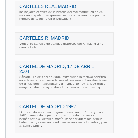
CARTELES REAL MADRID
los mejores carteles de la historia del real madrid: 28 de 30
mas uno repetido. (si quieres ver todos mis anuncios pon mi
numero de telefono en el buscador)
CARTELES R. MADRID
Vendo 29 carteles de partidos historicos del R. madrid a 45
euros el lote.
CARTEL DE MADRID, 17 DE ABRIL
2004.
Sábado, 17 de abril de 2004. extraordinario festival benéfico
en solidaridad con las victimas del terrorismo. 7 novillos -toros
de d. luis terrón, alcurrucen , d. manuel tornay, d. jose miguel
arroyo, zalduendo ny d. daniel ruiz para antonio domecq,
CARTEL DE MADRID 1982
Gran corrida concursó de ganaderías. lunes , 19 de junio de
1982. corrida de la prensa. toros de : eduardo miura ,
hernández pla, victorino martín, salvador guardiola, fermín
bohorquez y celestino cuadri. matadores manolo cortes , josé
a. campuzano y