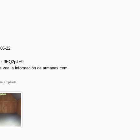
-06-22
ie：9EQ2pJE9
e vea la información de armanax.com.
ra ampliarla