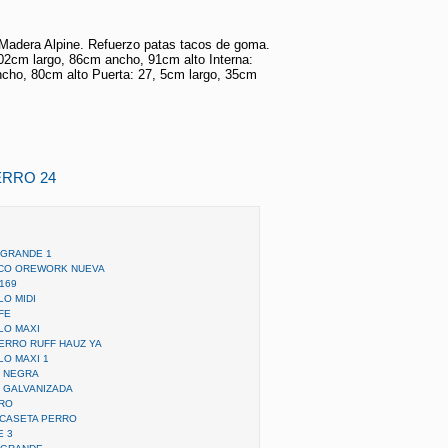
 Madera Alpine. Refuerzo patas tacos de goma.
02cm largo, 86cm ancho, 91cm alto Interna:
cho, 80cm alto Puerta: 27, 5cm largo, 35cm
ERRO 24
 GRANDE 1
ICO OREWORK NUEVA
169
O MIDI
FE
LO MAXI
ERRO RUFF HAUZ YA
O MAXI 1
O NEGRA
 GALVANIZADA
RRO
 CASETA PERRO
E 3