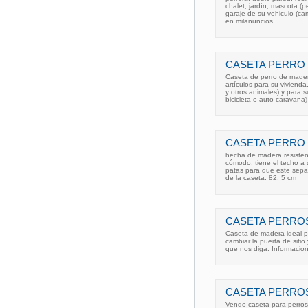
chalet, jardín, mascota (pe
garaje de su vehiculo (ca
en milanuncios
CASETA PERRO 
Caseta de perro de mad
artículos para su vivienda,
y otros animales) y para 
bicicleta o auto caravana)
CASETA PERRO
hecha de madera resistent
cómodo, tiene el techo a d
patas para que este separ
de la caseta: 82, 5 cm
CASETA PERRO
Caseta de madera ideal pa
cambiar la puerta de sitio
que nos diga. Informacio
CASETA PERRO
Vendo caseta para perros