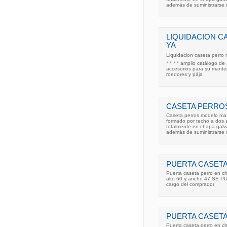
además de suministrarse 
LIQUIDACION C
YA
Liquidacion caseta perro r
* * * * amplio catálogo d
accesorios para su manteni
roedores y pája
CASETA PERROS
Caseta perros modelo maxi
formado por techo a dos a
totalmente en chapa galv
además de suministrarse 
PUERTA CASET
Puerta caseta perro en c
alto 60 y ancho 47 SE 
cargo del comprador
PUERTA CASETA
Puerta caseta perro en c