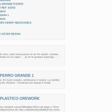
 GRANDE
1-GRANDE R-63505
 REF: 63042
MICA
DERA 1
ANOS
DES KENNY NEGOCIABLE
 KETER RESINA
o circo, esta nueva pues no se ha usado, nuestra
endo en su cajon. . . ja no le gustara supongo . . . .
 PERRO GRANDE 1
de. En buen estado, seminueva ó nueva. La cambio
oy de chiclana . Contactar por wasap ó email.
 PLASTICO OREWORK
tico orework nueva!!Medidas 60cm de largo x 75cm
 disponemos de mas unidades!!posibilidad de envio.