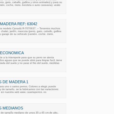
rro, gato, caballo, gallina y otros animales) y para su
mión, coche, moto, bicicleta o auto caravana). veálo
MADERA REF: 63042
era modelo Canadá R-7070637. -- Tenemos muchos
 chalet, jardín, mascota (perro, gato, caballo, gallina
su garaje de su vehiculo (camión, coche, moto,
 ECONOMICA
e a la intemperie para que su perro se sienta
os aguas que se puede abrir para limpiar facil, tiene
ada del suelo y no pase el frio del suelo, medidas
S DE MADERA 1
ra uno o varios perros. Colores a elegir, puede
 y de tamaño, se la fabricamos con las variaciones
n en nuestra web www. casetaperros. es
S MEDIANOS
 de tamaño mediano de unos 35 y 45 cm de alto,