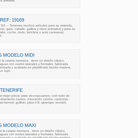
co amoeiro
REF: 19169
63. -- Tenemos muchos artículos para su vivienda,
rro, gato, caballo, gallina y otros animales) y para su
mión, coche, moto, bicicleta o auto caravana).
S.
S MODELO MIDI
 la caseta montana , tiene un diseño clásico,
guas con vuelos laterales y frontales. fabricada
anizada y acabada en plastificado bicolor madera,
un supl
 TENERIFE
l mejor precio www. decoracuarium. com todo de
iestramiento canino, educación canina, canicross,
 vari kennel, gulliver, julius k-9, sprenger, innotek,
S MODELO MAXI
 la caseta montana , tiene un diseño clásico,
guas con vuelos laterales y frontales. fabricada
anizada y acabada en plastificado bicolor madera,