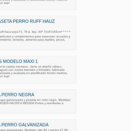
un supl
ASETA PERRO RUFF HAUZ
uff hauz pvp171, 76 p. liqu. 83* 72x57x53cm* * * * *
e artículos y complementos para mascotas. acuarios y
miento, terrarios, alimento para reptiles, peces,
 MODELO MAXI 1
 la caseta montana , tiene un diseño clásico,
guas con vuelos laterales y frontales. fabricada
anizada y acabada en plastificado bicolor madera,
un supl
A PERRO NEGRA
hapa galvanizada y pintada en color negro. Medidas:
PUEDEN HACER A MEDIDA Portes y reembolso a
 PERRO GALVANIZADA
hapa galvanizada. Medidas: alto 60 y ancho 47 SE