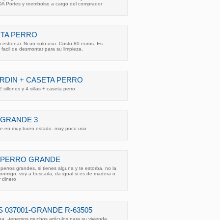
Portes y reembolso a cargo del comprador
ETA PERRO
 estrenar. Ni un solo uso. Costo 80 euros. Es
facil de desmontar para su limpieza.
ARDIN + CASETA PERRO
illones y 4 sillas + caseta perro
 GRANDE 3
de en muy buen estado. muy poco uso
 PERRO GRANDE
perros grandes, si tienes alguna y te estorba, no la
conmigo, voy a buscarla, da igual si es de madera o
r dinero
 037001-GRANDE R-63505
ina, -tenemos muchos artículos para su vivienda,