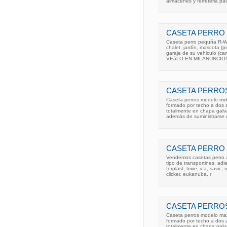
almacenes y ferreteria pa
CASETA PERRO 
Caseta perro pequña R-W 
chalet, jardín, mascota (pe
garaje de su vehiculo (ca
VEáLO EN MILANUNCIO
CASETA PERRO
Caseta perros modelo midi
formado por techo a dos a
totalmente en chapa galv
además de suministrarse 
CASETA PERRO
Vendemos casetas perro a
tipo de transportines, ad
ferplast, trixie, ica, savic,
clicker, eukanuba, r
CASETA PERRO
Caseta perros modelo maxi
formado por techo a dos a
totalmente en chapa galv