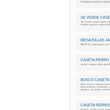
PUEDEN HACER A MEDIDA 
SE VENDE CAS
Se vende caseta perro sin
modelo grande espaciosa 
MESA/SILLAS J
MESA 8 comensales con 2 s
CASETA PERRO
vendo caseta perro gran
BUSCO CASETA
Hola, busco casetas para 
tires porfavor, contacten 
plastico, no puedo ofrece
CASETA PERROS
perrera, doble pared, res