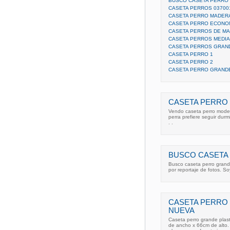
BUSCO CASETA PERRO
CASETA PERROS 03700
CASETA PERRO MADERA
CASETA PERRO ECONO
CASETA PERROS DE MA
CASETA PERROS MEDI
CASETA PERROS GRAN
CASETA PERRO 1
CASETA PERRO 2
CASETA PERRO GRANDE
CASETA PERRO
Vendo caseta perro model
perra prefiere seguir durmi
. .
BUSCO CASETA
Busco caseta perro gran
por reportaje de fotos. S
CASETA PERRO
NUEVA
Caseta perro grande plas
de ancho x 66cm de alto.