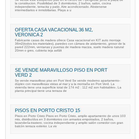
la constitucion. Posibilidad de 3 dormitorios, 2 baños, salon, cocina
independiente, terracita y patio. Aire acondicionado. Abstenerse
intermediarios e inmobiliarias. Playa a u
OFERTA CASA VACACIONAL 36 M2,
VERONICA 2
Fabricante casas de madera ofrece Casa vacacional en KIT auto montaje
36m2(todos los materiales), paredes con cámara de aislamiento, grosor de la
pared 222mm, ventanas y puertas de madera maciza, suelo madera natural
20mm o gres, cubierta teja asfált
SE VENDE MARAVILLOSO PISO EN PORT
VERD 2
Se vende maravilloso piso en Port Verd Se vende moderno apartamento-
dúplex con maravillosas vistas al mar y a la montaña en Port Verd. La
vivienda tiene una superficie total de 174 m2 : 112 m2 son habitables-. La
planta principal tiene una terraza de
PISOS EN PORTO CRISTO 15
Pisos en Porto Cristo Pisos en Porto Cristo, amplio apartamento de unos 103
mts, distribuídos en 3 dormitorios con armarios empotrados, 2 baños,
lavandería-trastero, cocina independiente y amplio salón comedor con gran
balcón terraza exterior. La viv