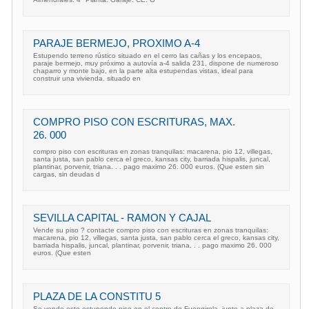
PARAJE BERMEJO, PROXIMO A-4
Estupendo terreno rústico situado en el cerro las cañas y los encepaos,
paraje bermejo, muy próximo a autovía a-4 salida 231, dispone de numeroso
chaparro y monte bajo, en la parte alta estupendas vistas, ideal para
construir una vivienda. situado en
COMPRO PISO CON ESCRITURAS, MAX.
26. 000 
compro piso con escrituras en zonas tranquilas: macarena, pio 12, villegas,
santa justa, san pablo cerca el greco, kansas city, barriada hispalis, juncal,
plantinar, porvenir, triana. . . pago maximo 26. 000 euros. (Que esten sin
cargas, sin deudas d
SEVILLA CAPITAL - RAMON Y CAJAL
Vende su piso ? contacte compro piso con escrituras en zonas tranquilas:
macarena, pio 12, villegas, santa justa, san pablo cerca el greco, kansas city,
barriada hispalis, juncal, plantinar, porvenir, triana. . . pago maximo 26. 000
euros. (Que esten
PLAZA DE LA CONSTITU 5
Se vende este estupendo piso en el centro de Fuengirola, junto a plaza de