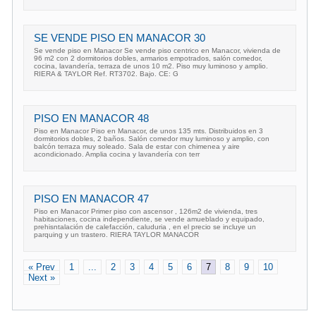
SE VENDE PISO EN MANACOR 30
Se vende piso en Manacor Se vende piso centrico en Manacor, vivienda de
96 m2 con 2 dormitorios dobles, armarios empotrados, salón comedor,
cocina, lavandería, terraza de unos 10 m2. Piso muy luminoso y amplio.
RIERA & TAYLOR Ref. RT3702. Bajo. CE: G
PISO EN MANACOR 48
Piso en Manacor Piso en Manacor, de unos 135 mts. Distribuidos en 3
dormitorios dobles, 2 baños. Salón comedor muy luminoso y amplio, con
balcón terraza muy soleado. Sala de estar con chimenea y aire
acondicionado. Amplia cocina y lavandería con terr
PISO EN MANACOR 47
Piso en Manacor Primer piso con ascensor , 126m2 de vivienda, tres
habitaciones, cocina independiente, se vende amueblado y equipado,
prehisntalación de calefacción, caluduria , en el precio se incluye un
parquing y un trastero. RIERA TAYLOR MANACOR
« Prev
1
...
2
3
4
5
6
7
8
9
10
Next »