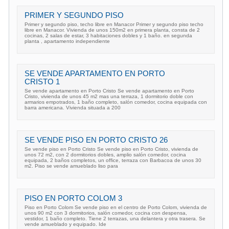
PRIMER Y SEGUNDO PISO
Primer y segundo piso, techo libre en Manacor Primer y segundo piso techo
libre en Manacor. Vivienda de unos 150m2 en primera planta, consta de 2
cocinas, 2 salas de estar, 3 habitaciones dobles y 1 baño. en segunda
planta , apartamento independiente
SE VENDE APARTAMENTO EN PORTO
CRISTO 1
Se vende apartamento en Porto Cristo Se vende apartamento en Porto
Cristo, vivienda de unos 45 m2 mas una terraza, 1 dormitorio doble con
armarios empotrados, 1 baño completo, salón comedor, cocina equipada con
barra americana. Vivienda situada a 200
SE VENDE PISO EN PORTO CRISTO 26
Se vende piso en Porto Cristo Se vende piso en Porto Cristo, vivienda de
unos 72 m2, con 2 dormitorios dobles, amplio salón comedor, cocina
equipada, 2 baños completos, un office, terraza con Barbacoa de unos 30
m2. Piso se vende amueblado liso para
PISO EN PORTO COLOM 3
Piso en Porto Colom Se vende piso en el centro de Porto Colom, vivienda de
unos 90 m2 con 3 dormitorios, salón comedor, cocina con despensa,
vestidor, 1 baño completo. Tiene 2 terrazas, una delantera y otra trasera. Se
vende amueblado y equipado. Ide