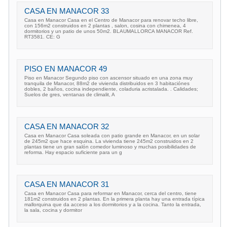
CASA EN MANACOR 33
Casa en Manacor Casa en el Centro de Manacor para renovar techo libre,
con 156m2 construidos en 2 plantas , salon, cosina con chimenea, 4
dormitorios y un patio de unos 50m2. BLAUMALLORCA MANACOR Ref.
RT3581. CE: G
PISO EN MANACOR 49
Piso en Manacor Segundo piso con ascensor situado en una zona muy
tranquila de Manacor, 88m2 de vivienda distribuidos en 3 habitaciónes
dobles, 2 baños, cocina independiente, coladuria acristalada. . Calidades;
Suelos de gres, ventanas de climalit, A
CASA EN MANACOR 32
Casa en Manacor Casa soleada con patio grande en Manacor, en un solar
de 245m2 que hace esquina. La vivienda tiene 245m2 construidos en 2
plantas tiene un gran salón comedor luminoso y muchas posibilidades de
reforma. Hay espacio suficiente para un g
CASA EN MANACOR 31
Casa en Manacor Casa para reformar en Manacor, cerca del centro, tiene
181m2 construidos en 2 plantas. En la primera planta hay una entrada típica
mallorquina que da acceso a los dormitorios y a la cocina. Tanto la entrada,
la sala, cocina y dormitor