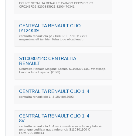
ECU CENTRALITA RENAULT TWINGO CFC243R. 02
CFC243R02 8200385921 8200470341
CENTRALITA RENAULT CLIO
IY124K39
centralita renault clio iy124k39 PLF 7700112791
magnetimarelli tambien lleba todo el cableado
S110030214C CENTRALITA
RENAULT
Centralita Renault Megane Scenic. S110030214C. Whatsapp.
Envío a toda España. (2693)
CENTRALITA RENAULT CLIO 1. 4
centralita renault clio 1, 4 16v del 2003
CENTRALITA RENAULT CLIO 1. 4
8V
centralita renault clio 1. 4 sin inmovilizador colocar y listo sin
tener que codificar nada referencia S115301100 C
HOM7700108814