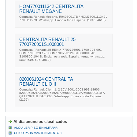
HOM7700111342 CENTRALITA
RENAULT MEGANE
Centralita Renault Megane. R04080017B / HOM7700111342 /
7700111979. Whatsapp. Envío a toda España. (1945, 4613)
CENTRALITA RENAULT 25
7700726991S1008001
Centralita / Renault 25 RENIX 7700726991 7700 726 991
HOM 7700 723 126 HOM7700723126 S100800104B
S100800 104 B. Enviamos a toda España, tengo whatsapp.
(440, 549, 607, 3810)
8200061924 CENTRALITA
RENAULT CLIO II
Centralita Renault Clio II 1. 2 16V 2001-2003 991-18606
8200061924A 8200061924-A 6900000310A 6900000310-A
Q1T17871H1 DAE X65. Whatsapp. Envío a toda España.
(2152)
Al día anuncios clasificados
ALQUILER PISO EN ALFAFAR
CHICO PARA MANTENIMIENTO 1