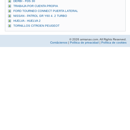
DERBI - FDS 30
TRABAJA POR CUENTA PROPIA
FORD TOURNEO CONNECT PUERTA LATERAL
NISSAN - PATROL GR Y60 4. 2 TURBO
HUELVA - HUELVA 2
TORNILLOS CITROEN PEUGEOT
© 2026 armanax.com. All Rights Reserved.
Contáctenos
|
Política de privacidad
|
Política de cookies