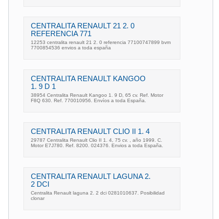
CENTRALITA RENAULT 21 2. 0
REFERENCIA 771
12253 centralita renault 21 2. 0 referencia 77100747899 bvm
7700854536 envios a toda españa
CENTRALITA RENAULT KANGOO
1. 9 D 1
38954 Centralita Renault Kangoo 1. 9 D, 65 cv. Ref. Motor
F8Q 630. Ref. 770010956. Envíos a toda España.
CENTRALITA RENAULT CLIO II 1. 4
29787 Centralita Renault Clio II 1. 4, 75 cv. , año 1999. C.
Motor E7J780. Ref. 8200. 024376. Envios a toda España.
CENTRALITA RENAULT LAGUNA 2.
2 DCI
Centralita Renault laguna 2. 2 dci 0281010637. Posibilidad
clonar