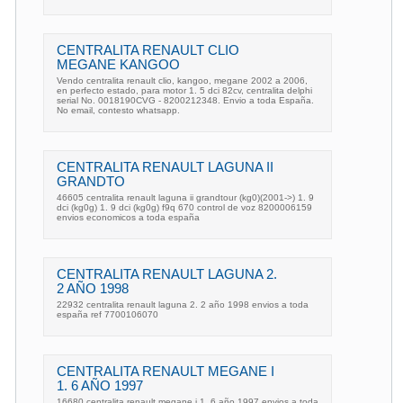
CENTRALITA RENAULT CLIO
MEGANE KANGOO
Vendo centralita renault clio, kangoo, megane 2002 a 2006,
en perfecto estado, para motor 1. 5 dci 82cv, centralita delphi
serial No. 0018190CVG - 8200212348. Envio a toda España.
No email, contesto whatsapp.
CENTRALITA RENAULT LAGUNA II
GRANDTO
46605 centralita renault laguna ii grandtour (kg0)(2001->) 1. 9
dci (kg0g) 1. 9 dci (kg0g) f9q 670 control de voz 8200006159
envios economicos a toda españa
CENTRALITA RENAULT LAGUNA 2.
2 AÑO 1998
22932 centralita renault laguna 2. 2 año 1998 envios a toda
españa ref 7700106070
CENTRALITA RENAULT MEGANE I
1. 6 AÑO 1997
16680 centralita renault megane i 1. 6 año 1997 envios a toda