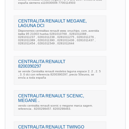
españa siemens s110030006 7700114503
CENTRALITA RENAULT MEGANE,
LAGUNA DCI
Disponemos centralitas renault www. onuchips. com, avenida
italita 95 21003 huelva 0281010769 , 0281011088 ,
0281011237 , 0281011238 , 0281011275 , 0281011276 ,
0281011389 , 0281011390 , 0281011436 , 0281011437 ,
0281011454 , 0281011549 , 0281011644
CENTRALITA RENAULT
8200390297
se vende Centralita renault modelos laguna espace 2. 2 , 2. 5
, 3. 0 dci con referencia 8200390297, precio 50euros, se
envía a toda españa
CENTRALITA RENAULT SCENIC,
MEGANE .
vendo centralita renault scenic o megane marca sagem.
referencia . 8200298457. 8200298463.
CENTRALITA RENAULT TWINGO