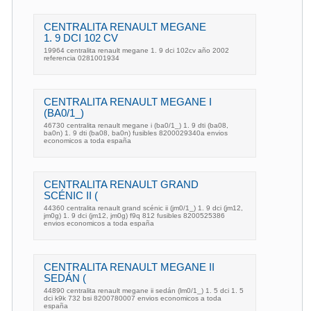
CENTRALITA RENAULT MEGANE
1. 9 DCI 102 CV
19964 centralita renault megane 1. 9 dci 102cv año 2002
referencia 0281001934
CENTRALITA RENAULT MEGANE I
(BA0/1_)
46730 centralita renault megane i (ba0/1_) 1. 9 dti (ba08,
ba0n) 1. 9 dti (ba08, ba0n) fusibles 8200029340a envios
economicos a toda españa
CENTRALITA RENAULT GRAND
SCÉNIC II (
44360 centralita renault grand scénic ii (jm0/1_) 1. 9 dci (jm12,
jm0g) 1. 9 dci (jm12, jm0g) f9q 812 fusibles 8200525386
envios economicos a toda españa
CENTRALITA RENAULT MEGANE II
SEDÁN (
44890 centralita renault megane ii sedán (lm0/1_) 1. 5 dci 1. 5
dci k9k 732 bsi 8200780007 envios economicos a toda
españa