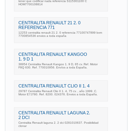
tener que codificar nada referencia S115301100 C
HOM7700108814
CENTRALITA RENAULT 21 2. 0
REFERENCIA 771
12253 centralita renault 21 2. 0 referencia 77100747899 bvm
7700854536 envios a toda españa
CENTRALITA RENAULT KANGOO
1. 9 D 1
38954 Centralita Renault Kangoo 1. 9 D, 65 cv. Ref. Motor
F8Q 630. Ref. 770010956. Envíos a toda España.
CENTRALITA RENAULT CLIO II 1. 4
29787 Centralita Renault Clio II 1. 4, 75 cv. , año 1999. C.
Motor E7J780. Ref. 8200. 024376. Envios a toda España.
CENTRALITA RENAULT LAGUNA 2.
2 DCI
Centralita Renault laguna 2. 2 dci 0281010637. Posibilidad
clonar