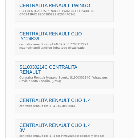
CENTRALITA RENAULT TWINGO
ECU CENTRALITA RENAULT TWINGO CFC243R. 02
CFC243R02 8200385921 8200470341
CENTRALITA RENAULT CLIO
IY124K39
centralita renault clio iy124k39 PLF 7700112791
magnetimarelli tambien lleba todo el cableado
S110030214C CENTRALITA
RENAULT
Centralita Renault Megane Scenic. S110030214C. Whatsapp.
Envío a toda España. (2693)
CENTRALITA RENAULT CLIO 1. 4
centralita renault clio 1, 4 16v del 2003
CENTRALITA RENAULT CLIO 1. 4
8V
centralita renault clio 1. 4 sin inmovilizador colocar y listo sin