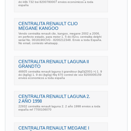
dci k9k 732 bsi 8200780007 envios economicos a toda
españa
CENTRALITA RENAULT CLIO
MEGANE KANGOO
Vendo centralita renault clio, kangoo, megane 2002 a 2006,
en perfecto estado, para motor 1. 5 dci 82cv, centralita delphi
serial No. 0018190CVG - 8200212348. Envio a toda España.
No email, contesto whatsapp.
CENTRALITA RENAULT LAGUNA II
GRANDTO
46605 centralita renault laguna ii grandtour (kg0)(2001->) 1. 9
dci (kg0g) 1. 9 dci (kg0g) f9q 670 control de voz 8200006159
envios economicos a toda españa
CENTRALITA RENAULT LAGUNA 2.
2 AÑO 1998
22932 centralita renault laguna 2. 2 año 1998 envios a toda
españa ref 7700106070
CENTRALITA RENAULT MEGANE I