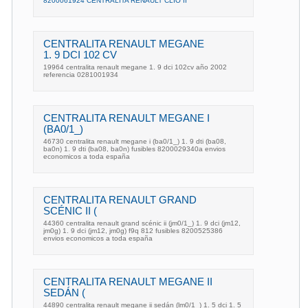
8200061924 CENTRALITA RENAULT CLIO II
CENTRALITA RENAULT MEGANE
1. 9 DCI 102 CV
19964 centralita renault megane 1. 9 dci 102cv año 2002
referencia 0281001934
CENTRALITA RENAULT MEGANE I
(BA0/1_)
46730 centralita renault megane i (ba0/1_) 1. 9 dti (ba08,
ba0n) 1. 9 dti (ba08, ba0n) fusibles 8200029340a envios
economicos a toda españa
CENTRALITA RENAULT GRAND
SCÉNIC II (
44360 centralita renault grand scénic ii (jm0/1_) 1. 9 dci (jm12,
jm0g) 1. 9 dci (jm12, jm0g) f9q 812 fusibles 8200525386
envios economicos a toda españa
CENTRALITA RENAULT MEGANE II
SEDÁN (
44890 centralita renault megane ii sedán (lm0/1_) 1. 5 dci 1. 5