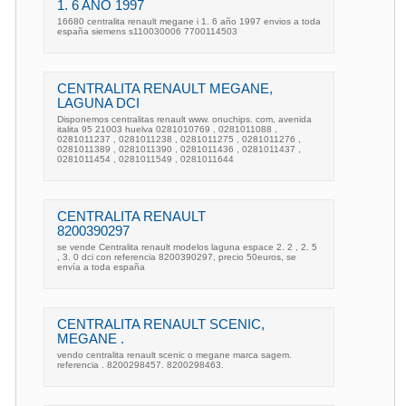
1. 6 AÑO 1997
16680 centralita renault megane i 1. 6 año 1997 envios a toda
españa siemens s110030006 7700114503
CENTRALITA RENAULT MEGANE,
LAGUNA DCI
Disponemos centralitas renault www. onuchips. com, avenida
italita 95 21003 huelva 0281010769 , 0281011088 ,
0281011237 , 0281011238 , 0281011275 , 0281011276 ,
0281011389 , 0281011390 , 0281011436 , 0281011437 ,
0281011454 , 0281011549 , 0281011644
CENTRALITA RENAULT
8200390297
se vende Centralita renault modelos laguna espace 2. 2 , 2. 5
, 3. 0 dci con referencia 8200390297, precio 50euros, se
envía a toda españa
CENTRALITA RENAULT SCENIC,
MEGANE .
vendo centralita renault scenic o megane marca sagem.
referencia . 8200298457. 8200298463.