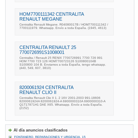
HOM7700111342 CENTRALITA
RENAULT MEGANE
Centralita Renault Megane. R04080017B / HOM7700111342 /
7700111979. Whatsapp. Envío a toda España. (1945, 4613)
CENTRALITA RENAULT 25
7700726991S1008001
Centralita / Renault 25 RENIX 7700726991 7700 726 991
HOM 7700 723 126 HOM7700723126 S100800104B
S100800 104 B. Enviamos a toda España, tengo whatsapp.
(440, 549, 607, 3810)
8200061924 CENTRALITA
RENAULT CLIO II
Centralita Renault Clio II 1. 2 16V 2001-2003 991-18606
8200061924A 8200061924-A 6900000310A 6900000310-A
Q1T17871H1 DAE X65. Whatsapp. Envío a toda España.
(2152)
Al día anuncios clasificados
FONTANERO, REPARACIONES Y URGENCIA, 15