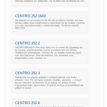
oficinas similares en sialquilas. es. la dirección facilitada en est
CENTRO 252 1643
Se alquila Local comercial de 45 m2 en pleno Centro, en una
de las calles mas comerciales y atractivas de la ciudad. Cuenta
con aire acondicionado y cristal blindado. Perfecto estado.
REF 252
CENTRO 252 2
OPORTUNIDAD!!! Precioso ático en el centro de Castilleja de
la Cuesta, prácticamente nuevo (construcción en 2013).
Totalmente amueblado. Consta de un amplio salón de paso
con dos balcones. Dos dormitorios con armarios, uno
empotrado y otro normal, un
CENTRO 252 3
Habitación en planta aislada e independiente con baño
privado. Con TV, ventana exterior, toallas, secador. . . A muy
pocos minutos caminando de la playa, en pleno centro.
Capacidad máx. 2personas. El precio incluye la posibilidad de
utilizar la lavad
CENTRO 252 6