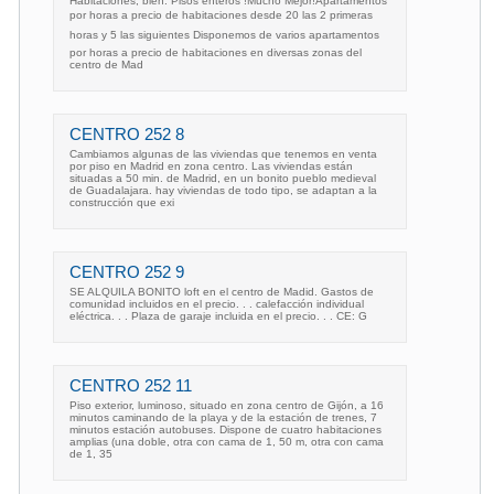
Habitaciones, bien. Pisos enteros !Mucho Mejor!Apartamentos
por horas a precio de habitaciones desde 20 las 2 primeras
horas y 5 las siguientes Disponemos de varios apartamentos
por horas a precio de habitaciones en diversas zonas del
centro de Mad
CENTRO 252 8
Cambiamos algunas de las viviendas que tenemos en venta
por piso en Madrid en zona centro. Las viviendas están
situadas a 50 min. de Madrid, en un bonito pueblo medieval
de Guadalajara. hay viviendas de todo tipo, se adaptan a la
construcción que exi
CENTRO 252 9
SE ALQUILA BONITO loft en el centro de Madid. Gastos de
comunidad incluidos en el precio. . . calefacción individual
eléctrica. . . Plaza de garaje incluida en el precio. . . CE: G
CENTRO 252 11
Piso exterior, luminoso, situado en zona centro de Gijón, a 16
minutos caminando de la playa y de la estación de trenes, 7
minutos estación autobuses. Dispone de cuatro habitaciones
amplias (una doble, otra con cama de 1, 50 m, otra con cama
de 1, 35