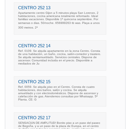
CENTRO 252 13
Apartamento centro Gijon a 5 minutos playa San Lorenzo, 2
habitaciones, cocina americana totalmente reformado. Ideal
familias vacaciones. Disponible 1ª quincena septiembre. Por
semanas o dias. 50/noche. 656999263 tb was. Playa a unos
300 metros. 2ª
CENTRO 252 14
Ref. 0109. Se alquila apartamento en la zona Centro. Consta
de una habitación, un baño, cocina, salón-comedor y trastero.
Se alquila semiamueblado. Servicios centrales. Dispone de
ascensor. Comunidad incluida en el precio. Disponible a
mediados de Ju
CENTRO 252 15
Ref. 0059. Se alquila piso en el Centro. Consta de cuatro
habitaciones, dos baños, salón y cocina. Se alquila
amueblado y con electrodomésticos. Dispone de ascensor y
calefacción de gas. Atendemos consultas por Whatsapp. 5ª
Planta. CE: G
CENTRO 252 17
SENSACIóN DE AMPLITUD! Bonito piso a un paso del paseo
de Begoña, y a un paso de la plaza de Europa, en el centro