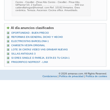
Centro - Crevillet - Pinar Alto Centro - Crevillet - Pinar Alto,
IdPlanta=10, 2 baÃ±os , , , , , , , , , , , , , , , , , , , , , . 600 eur.
caldevillahogar@hotmail. com Ref. 10192 Armarios. Gres
cerámica. Terraza. Ascensor. Cocina office. Amueblado.
Al día anuncios clasificados
OPORTUNIDAD - BUEN PRECIO
REFORMAS EN GENERAL DICHO Y HECHO
ELECTRICISTAS BARCELONA 1
CAMISETA VESPA ORIGINAL
LOTE 36 CINTAS VIDEO VHS GRABAR NUEVAS
SILLAS ANTIGUAS 3
SI ERES SINGLE O PAREJA, ESTA ES TU CASA 1
FRIGORIFICO NOFROST - LINX
© 2026 armanax.com. All Rights Reserved.
Contáctenos
|
Política de privacidad
|
Política de cookies