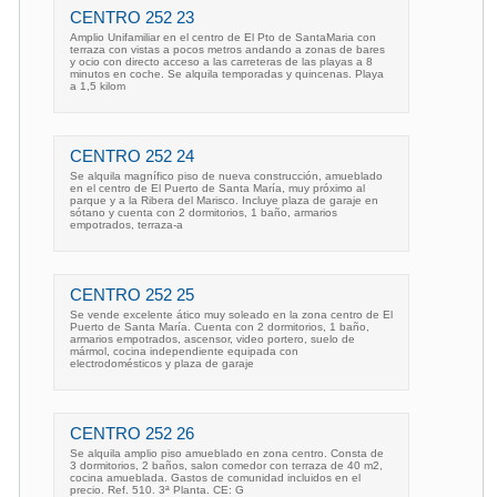
CENTRO 252 23
Amplio Unifamiliar en el centro de El Pto de SantaMaria con
terraza con vistas a pocos metros andando a zonas de bares
y ocio con directo acceso a las carreteras de las playas a 8
minutos en coche. Se alquila temporadas y quincenas. Playa
a 1,5 kilom
CENTRO 252 24
Se alquila magnífico piso de nueva construcción, amueblado
en el centro de El Puerto de Santa María, muy próximo al
parque y a la Ribera del Marisco. Incluye plaza de garaje en
sótano y cuenta con 2 dormitorios, 1 baño, armarios
empotrados, terraza-a
CENTRO 252 25
Se vende excelente ático muy soleado en la zona centro de El
Puerto de Santa María. Cuenta con 2 dormitorios, 1 baño,
armarios empotrados, ascensor, video portero, suelo de
mármol, cocina independiente equipada con
electrodomésticos y plaza de garaje
CENTRO 252 26
Se alquila amplio piso amueblado en zona centro. Consta de
3 dormitorios, 2 baños, salon comedor con terraza de 40 m2,
cocina amueblada. Gastos de comunidad incluidos en el
precio. Ref. 510. 3ª Planta. CE: G