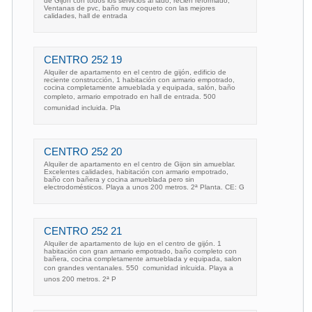
de Gijón con todos los servicios al lado, recién reformado,
Ventanas de pvc, baño muy coqueto con las mejores
calidades, hall de entrada
CENTRO 252 19
Alquiler de apartamento en el centro de gijón, edificio de
reciente construcción, 1 habitación con armario empotrado,
cocina completamente amueblada y equipada, salón, baño
completo, armario empotrado en hall de entrada. 500 
comunidad incluida. Pla
CENTRO 252 20
Alquiler de apartamento en el centro de Gijon sin amueblar.
Excelentes calidades, habitación con armario empotrado,
baño con bañera y cocina amueblada pero sin
electrodomésticos. Playa a unos 200 metros. 2ª Planta. CE: G
CENTRO 252 21
Alquiler de apartamento de lujo en el centro de gijón. 1
habitación con gran armario empotrado, baño completo con
bañera, cocina completamente amueblada y equipada, salon
con grandes ventanales. 550  comunidad inlcuida. Playa a
unos 200 metros. 2ª P