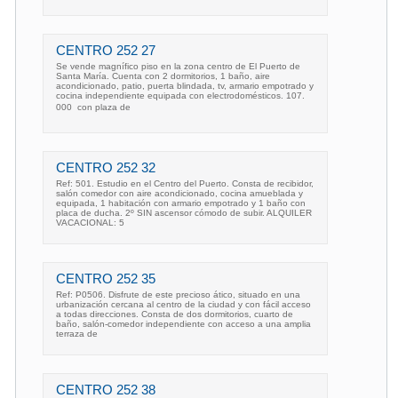
CENTRO 252 27
Se vende magnífico piso en la zona centro de El Puerto de
Santa María. Cuenta con 2 dormitorios, 1 baño, aire
acondicionado, patio, puerta blindada, tv, armario empotrado y
cocina independiente equipada con electrodomésticos. 107.
000  con plaza de
CENTRO 252 32
Ref: 501. Estudio en el Centro del Puerto. Consta de recibidor,
salón comedor con aire acondicionado, cocina amueblada y
equipada, 1 habitación con armario empotrado y 1 baño con
placa de ducha. 2º SIN ascensor cómodo de subir. ALQUILER
VACACIONAL: 5
CENTRO 252 35
Ref: P0506. Disfrute de este precioso ático, situado en una
urbanización cercana al centro de la ciudad y con fácil acceso
a todas direcciones. Consta de dos dormitorios, cuarto de
baño, salón-comedor independiente con acceso a una amplia
terraza de
CENTRO 252 38