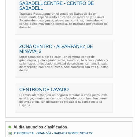
SABADELL CENTRE - CENTRO DE
SABADELL
Traspaso Restaurante en el centro de Sabadell. Es un
Restaurante especializado en cocina de mercado y de nivel.
Se atienden desayunos, almuerzos, comidas, meriendas y
cenas. Tiene muy buena clientela. se traspasa por traslado de
domicilio.
ZONA CENTRO - ALVARFAÑEZ DE
MINAYA, 3
Local comercial a pie de calle , en el mismo centro de
guadalajara, junto ayuntamiento, mercado, biblioteca publica y
calle mayor, amueblado actividad de servicios, con amplia sala
de recepcion con dos puestos, sala comercial con tres puestos
de trab
CENTROS DE LAVADO
Si estas interesado en un negocio rentable a corto plazo, este
es el tuyo, montamos centros de lavado de coches, box, túnel
de lavado, etc. En ubicaciones propias o nuestras en toda
España
Al día anuncios clasificados
C COMERCIAL GRAN VÍA - BAIXADA PONTE NOVA 29