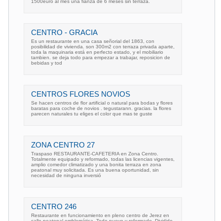
1500euro al mes una fianza de 6 meses sin terraza.
CENTRO - GRACIA
Es un restaurante en una casa señorial del 1863, con
posibilidad de vivienda. son 300m2 con terraza privada aparte,
toda la maquinaria está en perfecto estado, y el mobiliario
tambien. se deja todo para empezar a trabajar, reposicion de
bebidas y tod
CENTROS FLORES NOVIOS
Se hacen centros de flor artificial o natural para bodas y flores
baratas para coche de novios . tegustarann. gracias. la flores
parecen naturales tu eliges el color que mas te guste
ZONA CENTRO 27
Traspaso RESTAURANTE-CAFETERIA en Zona Centro.
Totalmente equipado y reformado, todas las licencias vigentes,
amplio comedor climatizado y una bonita terraza en zona
peatonal muy solicitada. Es una buena oportunidad, sin
necesidad de ninguna inversió
CENTRO 246
Restaurante en funcionamiento en pleno centro de Jerez en
calle peatonal emblemática. Todo nuevo y reformado. Dividido