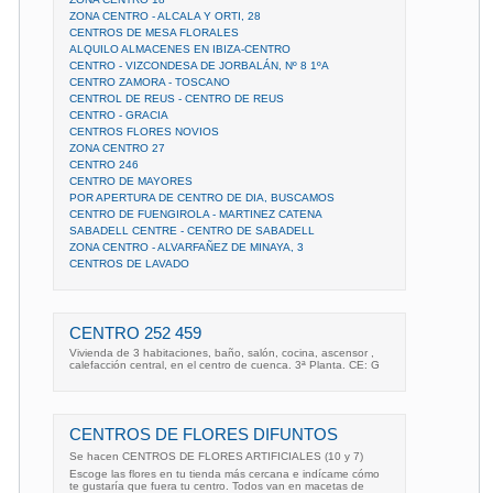
ZONA CENTRO - ALCALA Y ORTI, 28
CENTROS DE MESA FLORALES
ALQUILO ALMACENES EN IBIZA-CENTRO
CENTRO - VIZCONDESA DE JORBALÁN, Nº 8 1ºA
CENTRO ZAMORA - TOSCANO
CENTROL DE REUS - CENTRO DE REUS
CENTRO - GRACIA
CENTROS FLORES NOVIOS
ZONA CENTRO 27
CENTRO 246
CENTRO DE MAYORES
POR APERTURA DE CENTRO DE DIA, BUSCAMOS
CENTRO DE FUENGIROLA - MARTINEZ CATENA
SABADELL CENTRE - CENTRO DE SABADELL
ZONA CENTRO - ALVARFAÑEZ DE MINAYA, 3
CENTROS DE LAVADO
CENTRO 252 459
Vivienda de 3 habitaciones, baño, salón, cocina, ascensor ,
calefacción central, en el centro de cuenca. 3ª Planta. CE: G
CENTROS DE FLORES DIFUNTOS
Se hacen CENTROS DE FLORES ARTIFICIALES (10 y 7)
Escoge las flores en tu tienda más cercana e indícame cómo
te gustaría que fuera tu centro. Todos van en macetas de