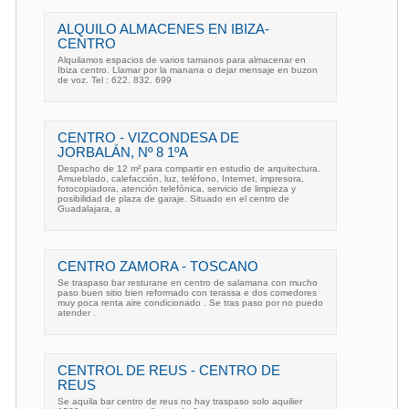
ALQUILO ALMACENES EN IBIZA-
CENTRO
Alquilamos espacios de varios tamanos para almacenar en
Ibiza centro. Llamar por la manana o dejar mensaje en buzon
de voz. Tel : 622. 832. 699
CENTRO - VIZCONDESA DE
JORBALÁN, Nº 8 1ºA
Despacho de 12 m² para compartir en estudio de arquitectura.
Amueblado, calefacción, luz, teléfono, Internet, impresora,
fotocopiadora, atención telefónica, servicio de limpieza y
posibilidad de plaza de garaje. Situado en el centro de
Guadalajara, a
CENTRO ZAMORA - TOSCANO
Se traspaso bar resturane en centro de salamana con mucho
paso buen sitio bien reformado con terassa e dos comedores
muy poca renta aire condicionado . Se tras paso por no puedo
atender .
CENTROL DE REUS - CENTRO DE
REUS
Se aquila bar centro de reus no hay traspaso solo aquilier