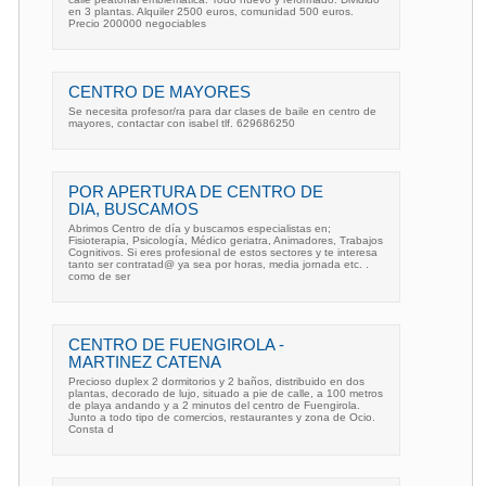
en 3 plantas. Alquiler 2500 euros, comunidad 500 euros.
Precio 200000 negociables
CENTRO DE MAYORES
Se necesita profesor/ra para dar clases de baile en centro de
mayores, contactar con isabel tlf. 629686250
POR APERTURA DE CENTRO DE
DIA, BUSCAMOS
Abrimos Centro de día y buscamos especialistas en;
Fisioterapia, Psicología, Médico geriatra, Animadores, Trabajos
Cognitivos. Si eres profesional de estos sectores y te interesa
tanto ser contratad@ ya sea por horas, media jornada etc. .
como de ser
CENTRO DE FUENGIROLA -
MARTINEZ CATENA
Precioso duplex 2 dormitorios y 2 baños, distribuido en dos
plantas, decorado de lujo, situado a pie de calle, a 100 metros
de playa andando y a 2 minutos del centro de Fuengirola.
Junto a todo tipo de comercios, restaurantes y zona de Ocio.
Consta d