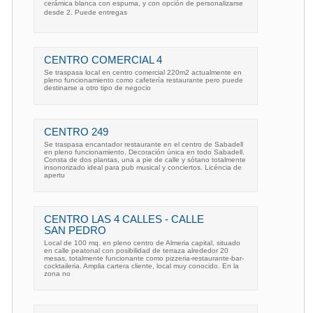
cerámica blanca con espuma, y con opción de personalizarse
desde 2. Puede entregas
CENTRO COMERCIAL 4
Se traspasa local en centro comercial 220m2 actualmente en
pleno funcionamiento como cafetería restaurante pero puede
destinarse a otro tipo de negocio
CENTRO 249
Se traspasa encantador restaurante en el centro de Sabadell
en pleno funcionamiento. Decoración única en todo Sabadell.
Consta de dos plantas, una a pie de calle y sótano totalmente
insonorizado ideal para pub musical y conciertos. Licéncia de
apertu
CENTRO LAS 4 CALLES - CALLE
SAN PEDRO
Local de 100 mq. en pleno centro de Almeria capital, situado
en calle peatonal con posibilidad de terraza alrededor 20
mesas, totalmente funcionante como pizzeria-restaurante-bar-
cocktaileria. Amplia cartera cliente, local muy conocido. En la
zona no