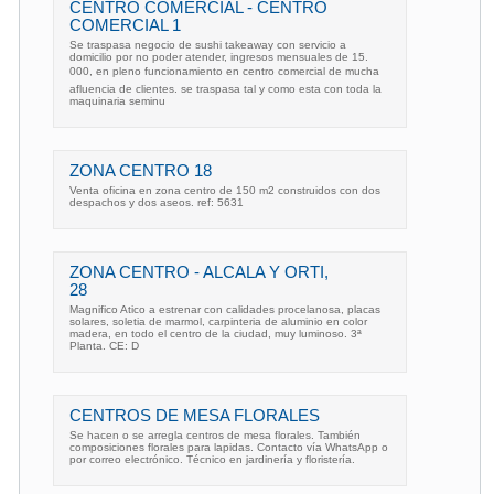
CENTRO COMERCIAL - CENTRO
COMERCIAL 1
Se traspasa negocio de sushi takeaway con servicio a
domicilio por no poder atender, ingresos mensuales de 15.
000, en pleno funcionamiento en centro comercial de mucha
afluencia de clientes. se traspasa tal y como esta con toda la
maquinaria seminu
ZONA CENTRO 18
Venta oficina en zona centro de 150 m2 construidos con dos
despachos y dos aseos. ref: 5631
ZONA CENTRO - ALCALA Y ORTI,
28
Magnifico Atico a estrenar con calidades procelanosa, placas
solares, soletia de marmol, carpinteria de aluminio en color
madera, en todo el centro de la ciudad, muy luminoso. 3ª
Planta. CE: D
CENTROS DE MESA FLORALES
Se hacen o se arregla centros de mesa florales. También
composiciones florales para lapidas. Contacto vía WhatsApp o
por correo electrónico. Técnico en jardinería y floristería.