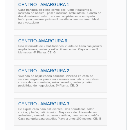
CENTRO - AMARGURA 1
Casa tranquila en pleno centro del Puerto Real junto al
mercado de abasto , paseo maritimo, ambulatorio . Consta de
dos dormitorios , salon , cocina completamente equipada ,
baño y un precioso patio estilo sevillano con montera . Ideal
para vacacione
CENTRO-AMARGURA 6
Piso reformado de 2 habitaciones, cuarto de baño con jacuzzi,
amplia terraza, cocina y salón. Zona centro. Playa a unos 3
kilometros. 4ª Planta. CE: G
CENTRO - AMARGURA 2
Vivienda de adjudicacion bancaria. vivienda en casa de
vecinos. segunda planta sin ascensor con patio comunitario.
consta de un dormtiorio, salon comedor, cocina y baño.
posibilidad de negociacion. 2ª Planta. CE: G
CENTRO - AMARGURA 3
Se alquila casa para estudiantes , dos dormitorios, salón,
cocina, y baño, patio interior . Muy cerca de Universidades ,
ambulatori, mercado, y paseo maritimo, paradas de autobús .
Casa tranquila para estudiar. Playa a unos 100 metros. CE: G