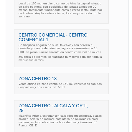
Local de 100 mq. en pleno centro de Almeria capital, situado
en calle peatonal con posibilidad de terraza alrededor 20
mesas, totalmente funcionante como pizzeria-restaurante-bar-
cocktaileria. Amplia cartera cliente, local muy conocido. En la
zona no
CENTRO COMERCIAL - CENTRO
COMERCIAL 1
Se traspasa negocio de sushi takeaway con servicio a
domicilio por no poder atender, ingresos mensuales de 15.
000, en pleno funcionamiento en centro comercial de mucha
afluencia de clientes. se traspasa tal y como esta con toda la
maquinaria seminu
ZONA CENTRO 18
Venta oficina en zona centro de 150 m2 construidos con dos
despachos y dos aseos. ref: 5631
ZONA CENTRO - ALCALA Y ORTI,
28
Magnifico Atico a estrenar con calidades procelanosa, placas
solares, soletia de marmol, carpinteria de aluminio en color
madera, en todo el centro de la ciudad, muy luminoso. 3ª
Planta. CE: D