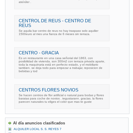
atender .
CENTROL DE REUS - CENTRO DE
REUS
Se aquila bar centro de reus no hay traspaso solo aquilier
1500euro al mes una fianza de 6 meses sin terraza.
CENTRO - GRACIA
Es un restaurante en una casa señorial del 1863, con
posibilidad de vivienda. son 300m2 con terraza privada aparte,
toda la maquinaria está en perfecto estado, y el mobiliario
tambien. se deja todo para empezar a trabajar, reposicion de
bebidas y tod
CENTROS FLORES NOVIOS
Se hacen centros de flor artificial o natural para bodas y flores
baratas para coche de novios . tegustarann. gracias. la flores
parecen naturales tu eliges el color que mas te guste
Al día anuncios clasificados
ALQUILER LOCAL S. S. REYES 7