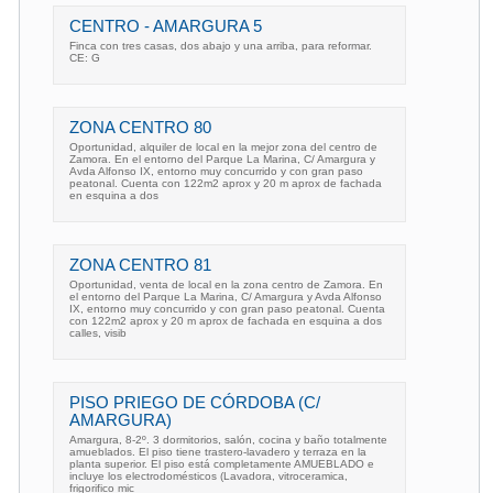
CENTRO - AMARGURA 5
Finca con tres casas, dos abajo y una arriba, para reformar.
CE: G
ZONA CENTRO 80
Oportunidad, alquiler de local en la mejor zona del centro de
Zamora. En el entorno del Parque La Marina, C/ Amargura y
Avda Alfonso IX, entorno muy concurrido y con gran paso
peatonal. Cuenta con 122m2 aprox y 20 m aprox de fachada
en esquina a dos
ZONA CENTRO 81
Oportunidad, venta de local en la zona centro de Zamora. En
el entorno del Parque La Marina, C/ Amargura y Avda Alfonso
IX, entorno muy concurrido y con gran paso peatonal. Cuenta
con 122m2 aprox y 20 m aprox de fachada en esquina a dos
calles, visib
PISO PRIEGO DE CÓRDOBA (C/
AMARGURA)
Amargura, 8-2º. 3 dormitorios, salón, cocina y baño totalmente
amueblados. El piso tiene trastero-lavadero y terraza en la
planta superior. El piso está completamente AMUEBLADO e
incluye los electrodomésticos (Lavadora, vitroceramica,
frigorifico mic