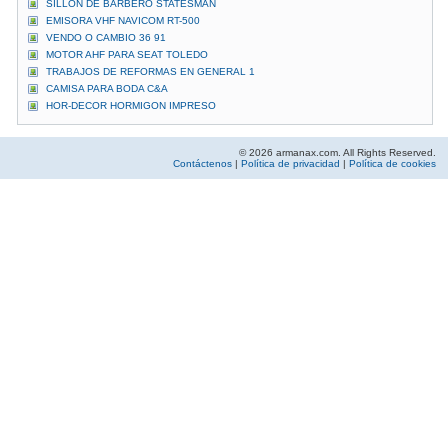
SILLON DE BARBERO STATESMAN
EMISORA VHF NAVICOM RT-500
VENDO O CAMBIO 36 91
MOTOR AHF PARA SEAT TOLEDO
TRABAJOS DE REFORMAS EN GENERAL 1
CAMISA PARA BODA C&A
HOR-DECOR HORMIGON IMPRESO
© 2026 armanax.com. All Rights Reserved.
Contáctenos
|
Política de privacidad
|
Política de cookies