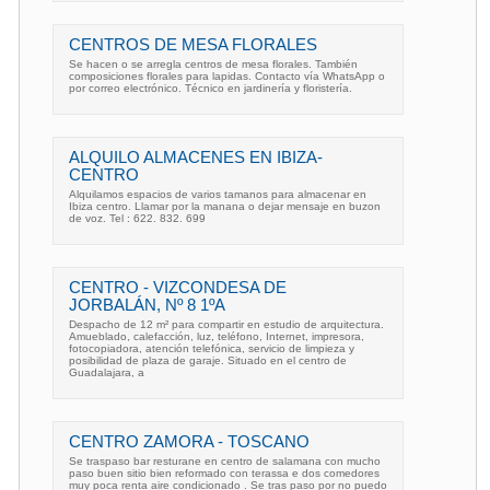
CENTROS DE MESA FLORALES
Se hacen o se arregla centros de mesa florales. También
composiciones florales para lapidas. Contacto vía WhatsApp o
por correo electrónico. Técnico en jardinería y floristería.
ALQUILO ALMACENES EN IBIZA-
CENTRO
Alquilamos espacios de varios tamanos para almacenar en
Ibiza centro. Llamar por la manana o dejar mensaje en buzon
de voz. Tel : 622. 832. 699
CENTRO - VIZCONDESA DE
JORBALÁN, Nº 8 1ºA
Despacho de 12 m² para compartir en estudio de arquitectura.
Amueblado, calefacción, luz, teléfono, Internet, impresora,
fotocopiadora, atención telefónica, servicio de limpieza y
posibilidad de plaza de garaje. Situado en el centro de
Guadalajara, a
CENTRO ZAMORA - TOSCANO
Se traspaso bar resturane en centro de salamana con mucho
paso buen sitio bien reformado con terassa e dos comedores
muy poca renta aire condicionado . Se tras paso por no puedo