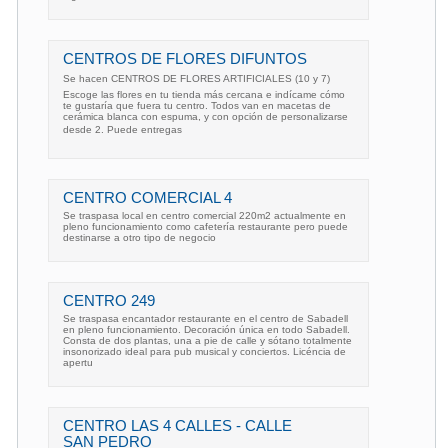
CENTROS DE FLORES DIFUNTOS
Se hacen CENTROS DE FLORES ARTIFICIALES (10 y 7)
Escoge las flores en tu tienda más cercana e indícame cómo
te gustaría que fuera tu centro. Todos van en macetas de
cerámica blanca con espuma, y con opción de personalizarse
desde 2. Puede entregas
CENTRO COMERCIAL 4
Se traspasa local en centro comercial 220m2 actualmente en
pleno funcionamiento como cafetería restaurante pero puede
destinarse a otro tipo de negocio
CENTRO 249
Se traspasa encantador restaurante en el centro de Sabadell
en pleno funcionamiento. Decoración única en todo Sabadell.
Consta de dos plantas, una a pie de calle y sótano totalmente
insonorizado ideal para pub musical y conciertos. Licéncia de
apertu
CENTRO LAS 4 CALLES - CALLE
SAN PEDRO