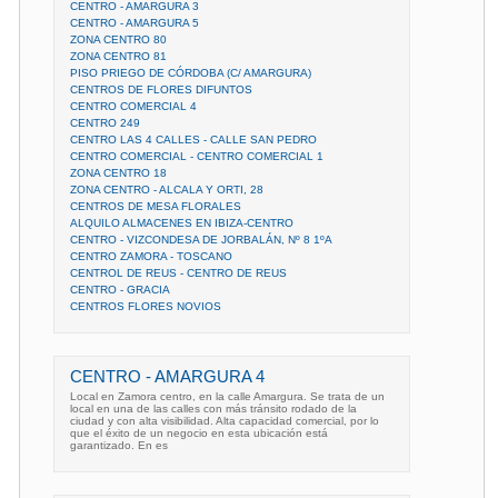
CENTRO - AMARGURA 3
CENTRO - AMARGURA 5
ZONA CENTRO 80
ZONA CENTRO 81
PISO PRIEGO DE CÓRDOBA (C/ AMARGURA)
CENTROS DE FLORES DIFUNTOS
CENTRO COMERCIAL 4
CENTRO 249
CENTRO LAS 4 CALLES - CALLE SAN PEDRO
CENTRO COMERCIAL - CENTRO COMERCIAL 1
ZONA CENTRO 18
ZONA CENTRO - ALCALA Y ORTI, 28
CENTROS DE MESA FLORALES
ALQUILO ALMACENES EN IBIZA-CENTRO
CENTRO - VIZCONDESA DE JORBALÁN, Nº 8 1ºA
CENTRO ZAMORA - TOSCANO
CENTROL DE REUS - CENTRO DE REUS
CENTRO - GRACIA
CENTROS FLORES NOVIOS
CENTRO - AMARGURA 4
Local en Zamora centro, en la calle Amargura. Se trata de un
local en una de las calles con más tránsito rodado de la
ciudad y con alta visibilidad. Alta capacidad comercial, por lo
que el éxito de un negocio en esta ubicación está
garantizado. En es