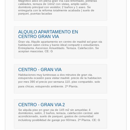
Magnifico ático en plena gran Via casi reformado, primeras
calidades, terraza de 14m2 con vistas, amplio salón ,
dormitorio principal con vestidor, 2 baños y 1 aseo. Se
entregaría con la reforma totalmente acabada ( suelo de
parquet, puertas lacadas
ALQUILO APARTAMENTO EN
CENTRO GRAN VIA
Gran via. Alquilo apartamento en centro de madrid sol gran via
habitacion salon cicina y banio ideal compartir o estudiantes.
Entreplanta. Ascensor. Amueblado. Terraza. Calefacción. Se
aceptan mascotas. CE: G
CENTRO - GRAN VIA
Habitaciones muy luminosas a dos minutos de gran via.
estupenda ocasión para visitar madrid. precio de la habitacion
por mes 390 el precio por semana 110. piso compartido. solo
para chicas. estupendo ambiente. 2ª Planta.
CENTRO - GRAN VIA 2
Se alquila piso en gran via de 145 m2 sin amueblar, 4
dormitorios, salón, 2 baños, terraza, calefacción central, aire
acondicionado, suelo de parquet, gastos de comunidad
incluidosy posibilidad de garaje por 60/mes. 2ª Planta. CE: G