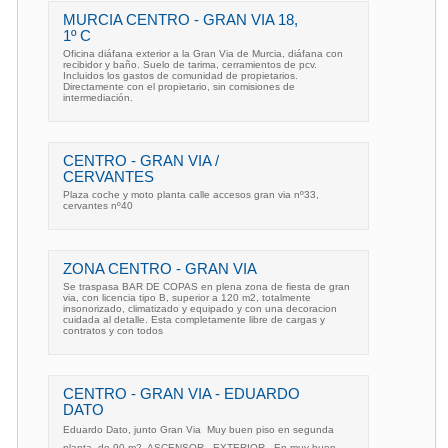
MURCIA CENTRO - GRAN VIA 18,
1º C
Oficina diáfana exterior a la Gran Via de Murcia, diáfana con
recibidor y baño. Suelo de tarima, cerramientos de pcv.
Incluidos los gastos de comunidad de propietarios.
Directamente con el propietario, sin comisiones de
intermediación.
CENTRO - GRAN VIA /
CERVANTES
Plaza coche y moto planta calle accesos gran via nº33,
cervantes nº40
ZONA CENTRO - GRAN VIA
Se traspasa BAR DE COPAS en plena zona de fiesta de gran
via, con licencia tipo B, superior a 120 m2, totalmente
insonorizado, climatizado y equipado y con una decoracion
cuidada al detalle. Esta completamente libre de cargas y
contratos y con todos
CENTRO - GRAN VIA - EDUARDO
DATO
Eduardo Dato, junto Gran Via  Muy buen piso en segunda
planta, de 90 m2  ASCENSOR - EXTERIOR - En muy buen