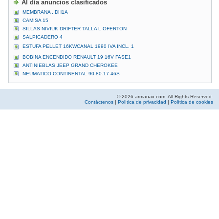
Al día anuncios clasificados
MEMBRANA , DH1A
CAMISA 15
SILLAS NIVIUK DRIFTER TALLA L OFERTON
SALPICADERO 4
ESTUFA PELLET 16KWCANAL 1990 IVA INCL. 1
BOBINA ENCENDIDO RENAULT 19 16V FASE1
ANTINIEBLAS JEEP GRAND CHEROKEE
NEUMATICO CONTINENTAL 90-80-17 46S
© 2026 armanax.com. All Rights Reserved.
Contáctenos
|
Política de privacidad
|
Política de cookies