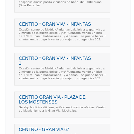
despensa amplio pasillo 2 cuartos de baño. 320. 000 euros.
(Solo Particular
CENTRO * GRAN VIA* - INFANTAS
Ocasión centro de Madrid c/ infantas bala lela a c/ gran via . a
2 minuto de la puerta del sol . y c/ Fuencarral vendo un biso
de 170 m . con 6 habitaciones , y 4 baños. . se puede hacer 3
apartamentos . urge la venta por viajar . . no agencias 602.
CENTRO * GRAN VIA* - INFANTAS
1
Ocasión centro de Madrid c/ infantas bala lela a c/ gran via . a
2 minuto de la puerta del sol . y c/ Fuencarral vendo un biso
de 170 m . con 6 habitaciones , y 4 baños. . se puede hacer 3
apartamentos . urge la venta por viajar . . no agencias 602.
CENTRO GRAN VIA - PLAZA DE
LOS MOSTENSES
Se alquila oficina diáfana, edificio exclusivo de oficinas. Centro
de Madrid, junto a la Gran Via. Mucha luz.
CENTRO - GRAN VIA 67