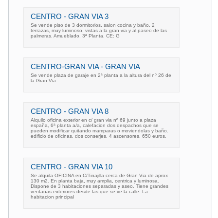
CENTRO - GRAN VIA 3
Se vende piso de 3 dormitorios, salon cocina y baño, 2
terrazas, muy luminoso, vistas a la gran via y al paseo de las
palmeras. Amueblado. 3ª Planta. CE: G
CENTRO-GRAN VIA - GRAN VIA
Se vende plaza de garaje en 2ª planta a la altura del nº 26 de
la Gran Via.
CENTRO - GRAN VIA 8
Alquilo oficina exterior en c/ gran via nº 69 junto a plaza
españa, 6ª planta a/a, calefacion dos despachos que se
pueden modificar quitando mamparas o moviendolas y baño.
edificio de oficinas, dos conserjes, 4 ascensores. 650 euros.
CENTRO - GRAN VIA 10
Se alquila OFICINA en C/Tinajilla cerca de Gran Via de aprox
130 m2. En planta baja, muy amplia, centrica y luminosa.
Dispone de 3 habitaciones separadas y aseo. Tiene grandes
ventanas exteriores desde las que se ve la calle. La
habitacion principal