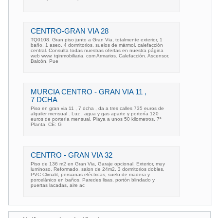
CENTRO-GRAN VIA 28
TQ0108. Gran piso junto a Gran Via, totalmente exterior, 1
baño, 1 aseo, 4 dormitorios, suelos de mármol, calefacción
central. Consulta todas nuestras ofertas en nuestra página
web www. tqinmobiliaria. com Armarios. Calefacción. Ascensor.
Balcón. Pue
MURCIA CENTRO - GRAN VIA 11 ,
7 DCHA
Piso en gran via 11 , 7 dcha , da a tres calles 735 euros de
alquiler mensual . Luz , agua y gas aparte y portería 120
euros de portería mensual. Playa a unos 50 kilometros. 7ª
Planta. CE: G
CENTRO - GRAN VIA 32
Piso de 136 m2 en Gran Via, Garaje opcional. Exterior, muy
luminoso. Reformado, salon de 24m2, 3 dormitorios dobles,
PVC Climalit, persianas eléctricas, suelo de madera y
porcelánico en baños. Paredes lisas, portón blindado y
puertas lacadas, aire ac