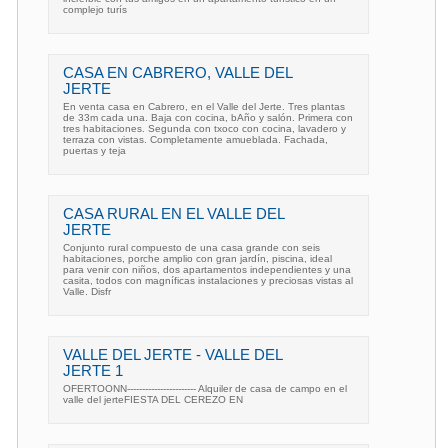
complejo turís
CASA EN CABRERO, VALLE DEL
JERTE
En venta casa en Cabrero, en el Valle del Jerte. Tres plantas
de 33m cada una. Baja con cocina, bAño y salón. Primera con
tres habitaciones. Segunda con txoco con cocina, lavadero y
terraza con vistas. Completamente amueblada. Fachada,
puertas y teja
CASA RURAL EN EL VALLE DEL
JERTE
Conjunto rural compuesto de una casa grande con seis
habitaciones, porche amplio con gran jardín, piscina, ideal
para venir con niños, dos apartamentos independientes y una
casita, todos con magníficas instalaciones y preciosas vistas al
Valle. Disfr
VALLE DEL JERTE - VALLE DEL
JERTE 1
OFERTOONN----------------------- Alquiler de casa de campo en el
valle del jerteFIESTA DEL CEREZO EN