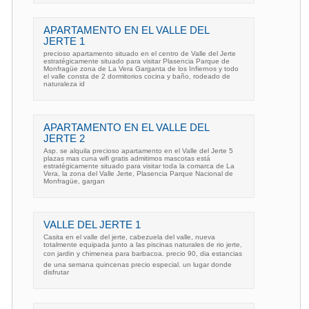
APARTAMENTO EN EL VALLE DEL
JERTE 1
precioso apartamento situado en el centro de Valle del Jerte
estratégicamente situado para visitar Plasencia Parque de
Monfragüe zona de La Vera Garganta de los Infiernos y todo
el valle consta de 2 dormitorios cocina y baño, rodeado de
naturaleza id
APARTAMENTO EN EL VALLE DEL
JERTE 2
Asp. se alquila precioso apartamento en el Valle del Jerte 5
plazas mas cuna wifi gratis admitimos mascotas está
estratégicamente situado para visitar toda la comarca de La
Vera, la zona del Valle Jerte, Plasencia Parque Nacional de
Monfragüe, gargan
VALLE DEL JERTE 1
Casita en el valle del jerte, cabezuela del valle, nueva
totalmente equipada junto a las piscinas naturales de rio jerte,
con jardin y chimenea para barbacoa. precio 90, dia estancias
de una semana quincenas precio especial. un lugar donde
disfrutar