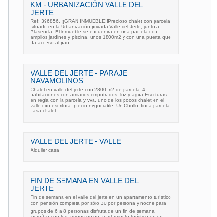
KM - URBANIZACIÓN VALLE DEL
JERTE
Ref: 396856. ¡¡GRAN INMUEBLE!!Precioso chalet con parcela
situado en la Urbanización privada Valle del Jerte, junto a
Plasencia. El inmueble se encuentra en una parcela con
amplios jardines y piscina, unos 1800m2 y con una puerta que
da acceso al pan
VALLE DEL JERTE - PARAJE
NAVAMOLINOS
Chalet en valle del jerte con 2800 m2 de parcela. 4
habitaciones con armarios empotrados. luz y agua Escrituras
en regla con la parcela y vva. uno de los pocos chalet en el
valle con escritura. precio negociable. Un Chollo. finca parcela
casa chalet.
VALLE DEL JERTE - VALLE
Alquiler casa
FIN DE SEMANA EN VALLE DEL
JERTE
Fin de semana en el valle del jerte en un apartamento turístico
con pensión completa por sólo 30 por persona y noche para
grupos de 6 a 8 personas disfruta de un fin de semana
increíble con tus amigos en un apartamento turístico en un