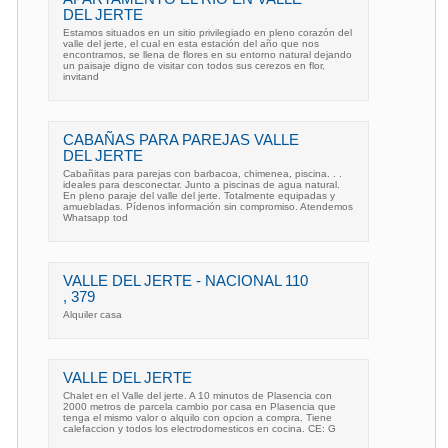
DEL JERTE
Estamos situados en un sitio privilegiado en pleno corazón del
valle del jerte, el cual en esta estación del año que nos
encontramos, se llena de flores en su entorno natural dejando
un paisaje digno de visitar con todos sus cerezos en flor,
invitand
CABAÑAS PARA PAREJAS VALLE
DEL JERTE
Cabañitas para parejas con barbacoa, chimenea, piscina. . .
ideales para desconectar. Junto a piscinas de agua natural.
En pleno paraje del valle del jerte. Totalmente equipadas y
amuebladas. Pídenos información sin compromiso. Atendemos
Whatsapp tod
VALLE DEL JERTE - NACIONAL 110
, 379
Alquiler casa
VALLE DEL JERTE
Chalet en el Valle del jerte. A 10 minutos de Plasencia con
2000 metros de parcela cambio por casa en Plasencia que
tenga el mismo valor o alquilo con opcion a compra. Tiene
calefaccion y todos los electrodomesticos en cocina. CE: G