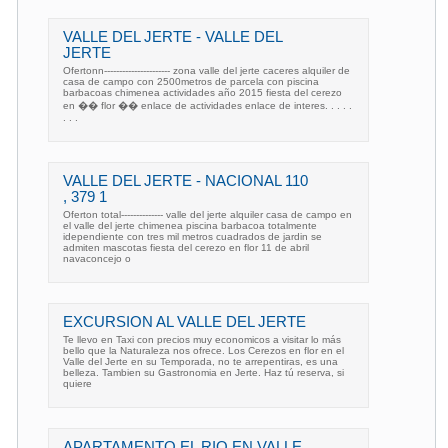
VALLE DEL JERTE - VALLE DEL
JERTE
Ofertonn---------------------- zona valle del jerte caceres alquiler de
casa de campo con 2500metros de parcela con piscina
barbacoas chimenea actividades año 2015 fiesta del cerezo
en �� flor �� enlace de actividades enlace de interes. . . . .
. . .
VALLE DEL JERTE - NACIONAL 110
, 379 1
Oferton total-------------- valle del jerte alquiler casa de campo en
el valle del jerte chimenea piscina barbacoa totalmente
idependiente con tres mil metros cuadrados de jardin se
admiten mascotas fiesta del cerezo en flor 11 de abril
navaconcejo o
EXCURSION AL VALLE DEL JERTE
Te llevo en Taxi con precios muy economicos a visitar lo más
bello que la Naturaleza nos ofrece. Los Cerezos en flor en el
Valle del Jerte en su Temporada, no te arrepentiras, es una
belleza. Tambien su Gastronomia en Jerte. Haz tú reserva, si
quiere
APARTAMENTO EL RIO EN VALLE