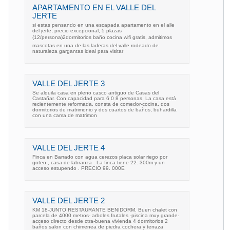
APARTAMENTO EN EL VALLE DEL
JERTE
si estas pensando en una escapada apartamento en el alle
del jerte, precio excepcional, 5 plazas
(12/persona)2dormitorios baño cocina wifi gratis, admitimos
mascotas en una de las laderas del valle rodeado de
naturaleza gargantas ideal para visitar
VALLE DEL JERTE 3
Se alquila casa en pleno casco antiguo de Casas del
Castañar. Con capacidad para 6 0 8 personas. La casa está
recientemente reformada, consta de comedor-cocina, dos
dormitorios de matrimonio y dos cuartos de baños, buhardilla
con una cama de matrimon
VALLE DEL JERTE 4
Finca en Barrado con agua cerezos placa solar riego por
goteo , casa de labranza . La finca tiene 22. 300m y un
acceso estupendo . PRECIO 99. 000E
VALLE DEL JERTE 2
KM 18-JUNTO RESTAURANTE BENIDORM. Buen chalet con
parcela de 4000 metros- arboles frutales -piscina muy grande-
acceso directo desde ctra-buena vivienda 4 dormitorios 2
baños salon con chimenea de piedra cochera y terraza