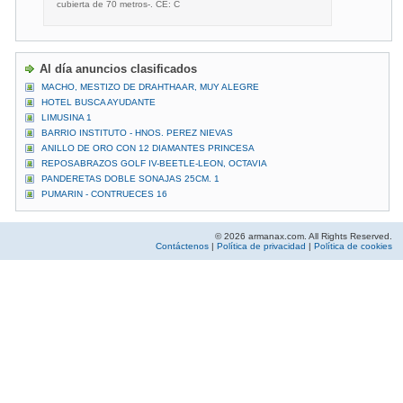
cubierta de 70 metros-. CE: C
Al día anuncios clasificados
MACHO, MESTIZO DE DRAHTHAAR, MUY ALEGRE
HOTEL BUSCA AYUDANTE
LIMUSINA 1
BARRIO INSTITUTO - HNOS. PEREZ NIEVAS
ANILLO DE ORO CON 12 DIAMANTES PRINCESA
REPOSABRAZOS GOLF IV-BEETLE-LEON, OCTAVIA
PANDERETAS DOBLE SONAJAS 25CM. 1
PUMARIN - CONTRUECES 16
© 2026 armanax.com. All Rights Reserved.
Contáctenos
|
Política de privacidad
|
Política de cookies