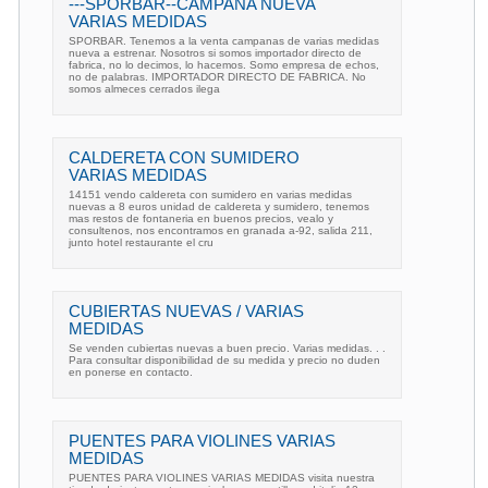
---SPORBAR--CAMPANA NUEVA
VARIAS MEDIDAS
SPORBAR. Tenemos a la venta campanas de varias medidas
nueva a estrenar. Nosotros si somos importador directo de
fabrica, no lo decimos, lo hacemos. Somo empresa de echos,
no de palabras. IMPORTADOR DIRECTO DE FABRICA. No
somos almeces cerrados ilega
CALDERETA CON SUMIDERO
VARIAS MEDIDAS
14151 vendo caldereta con sumidero en varias medidas
nuevas a 8 euros unidad de caldereta y sumidero, tenemos
mas restos de fontaneria en buenos precios, vealo y
consultenos, nos encontramos en granada a-92, salida 211,
junto hotel restaurante el cru
CUBIERTAS NUEVAS / VARIAS
MEDIDAS
Se venden cubiertas nuevas a buen precio. Varias medidas. . .
Para consultar disponibilidad de su medida y precio no duden
en ponerse en contacto.
PUENTES PARA VIOLINES VARIAS
MEDIDAS
PUENTES PARA VIOLINES VARIAS MEDIDAS visita nuestra