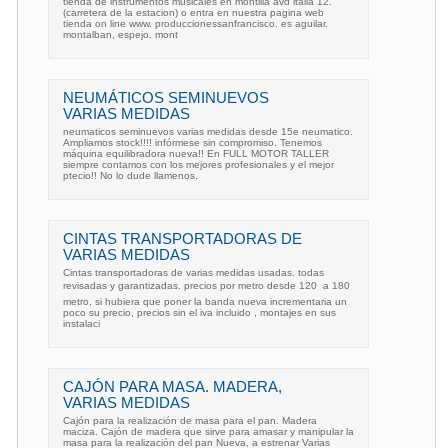
tienda de instrumentos musicales en montilla avd italia 12.
(carretera de la estacion) o entra en nuestra pagina web
tienda on line www. produccionessanfrancisco. es aguilar.
montalban, espejo. mont
NEUMÁTICOS SEMINUEVOS
VARIAS MEDIDAS
neumaticos seminuevos varias medidas desde 15e neumatico.
Ampliamos stock!!!! infórmese sin compromiso. Tenemos
máquina equilibradora nueva!! En FULL MOTOR TALLER
siempre contamos con los mejores profesionales y el mejor
ptecio!! No lo dude llamenos,
CINTAS TRANSPORTADORAS DE
VARIAS MEDIDAS
Cintas transportadoras de varias medidas usadas. todas
revisadas y garantizadas. precios por metro desde 120  a 180 
metro, si hubiera que poner la banda nueva incrementaria un
poco su precio, precios sin el iva incluido , montajes en sus
instalaci
CAJÓN PARA MASA. MADERA,
VARIAS MEDIDAS
Cajón para la realización de masa para el pan. Madera
maciza. Cajón de madera que sirve para amasar y manipular la
masa para la realización del pan Nueva, a estrenar Varias