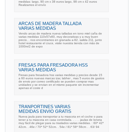
medidas: largo, 90 cm x 38 euros largo, 98 cm x 42 euros
Realizamos el envío
ARCAS DE MADERA TALLADA
VARIAS MEDIDAS
Vendo arcas de madera nueva talladas en tono miel caña de
varias medidas 110x57x60, muy decorativas y a muy buen
precio, , nos encontramos en granada a-92, salida 211, junto
hotel restaurante el cruce, visite nuestra tienda con más de
1000m/2 de expo
FRESAS PARA FRESADORA HSS
VARIAS MEDIDAS
Fresas para fresadora hss varias medidas y precios desde 15
a 60 euros nuevas marcas izar, labher , mas 5 euros de gastos
de envio por correo certificado se pueden comprar mas
unidades y se envian en el mismo paquete sin incrementar
apenas el coste d
TRANPORTINES VARIAS
MEDIDAS ENVIO GRATIS
Nueva jaula para transportar a tu mascota en el coche o para
tener a tu mascota en casa controlada. . . . . jaulas de loneta
muy fácil de plegar para su traslados varias medidas. : 60* 42*
42cm. . 46e / 70* 52* 52cm. . 54e / 81* 58* 58cm . . 63/ 94