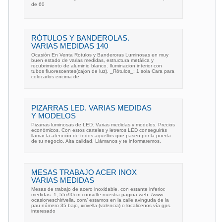
de 60 
RÓTULOS Y BANDEROLAS.
VARIAS MEDIDAS 140
Ocasión En Venta Rotulos y Banderoras Luminosas en muy
buen estado de varias medidas, estructura metálica y
recubrimiento de aluminio blanco. Iluminacion interior con
tubos fluorescentes(cajon de luz). _Rótulos_: 1 sola Cara para
colocarlos encima de
PIZARRAS LED. VARIAS MEDIDAS
Y MODELOS
Pizarras luminosas de LED. Varias medidas y modelos. Precios
económicos. Con estos carteles y letreros LED conseguirás
llamar la atención de todos aquellos que pasen por la puerta
de tu negocio. Alta calidad. Llámanos y te informaremos.
MESAS TRABAJO ACER INOX
VARIAS MEDIDAS
Mesas de trabajo de acero inoxidable, con estante inferior.
medidas: 1, 55x90cm consulte nuestra pagina web: /www.
ocasioneschirivella. com/ estamos en la calle avinguda de la
pau número 35 bajo, xirivella (valencia) o localicenos vía gps.
interesado