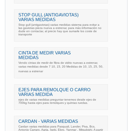
STOP GULL (ANTIGAVIOTAS)
VARIAS MEDIDAS
Stop gull (antigaviotas) varias medidas sistema para evitar a
las gaviotas pieza nueva a estrenar, para más información no
dude en contactar, al precio hay que sumarle los coste de
transporte
CINTA DE MEDIR VARIAS
MEDIDAS
Vendo cintas de medir de fibra de vidrio nuevas a estrenar,
varias medidas desde 7 10, 15, 20 Medidas de 10, 15, 25, 50,
nuevas a estrenar
EJES PARA REMOLQUE O CARRO
VARIAS MEDIDA
ejes de varias medidas preguntar tenemos desde ejes de
700kg hasta ejes para remolques y quintas ruedas.
CARDAN - VARIAS MEDIDAS
Cardan varias medidas para Pasquali, Lander, Piva, Bcs,
Antonio Carraro, Agria, Iseki, Ebro, Yanmar , Mitsubishi. A partir