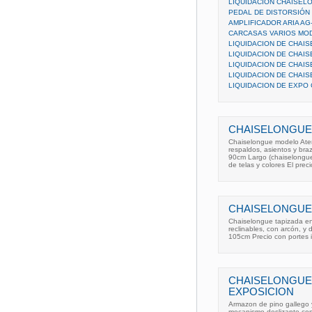
LIQUIDACION CHAISEL
PEDAL DE DISTORSIÓN 
AMPLIFICADOR ARIA AG
CARCASAS VARIOS MO
LIQUIDACION DE CHAI
LIQUIDACION DE CHAI
LIQUIDACION DE CHAI
LIQUIDACION DE CHAI
LIQUIDACION DE EXPO
CHAISELONGUE
Chaiselongue modelo Aten
respaldos, asientos y bra
90cm Largo (chaiselongu
de telas y colores El preci
CHAISELONGUE
Chaiselongue tapizada en 
reclinables, con arcón, y
105cm Precio con portes i
CHAISELONGUE
EXPOSICION
Armazon de pino gallego y
mecanismo deslizante co