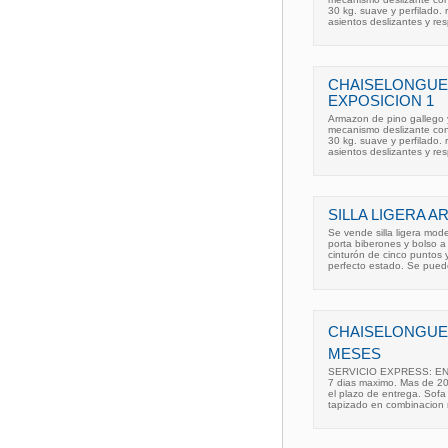
30 kg. suave y perfilado.
asientos deslizantes y re
CHAISELONGUE
EXPOSICION 1
Armazon de pino gallego y
mecanismo deslizante co
30 kg. suave y perfilado.
asientos deslizantes y re
SILLA LIGERA A
Se vende silla ligera mod
porta biberones y bolso a
cinturón de cinco puntos 
perfecto estado. Se pued
CHAISELONGUE J
MESES
SERVICIO EXPRESS: ENTRE
7 dias maximo. Mas de 20
el plazo de entrega. Sofa
tapizado en combinacion