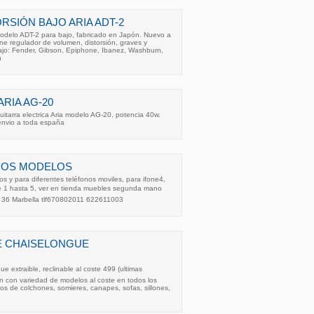
RSIÓN BAJO ARIA ADT-2
modelo ADT-2 para bajo, fabricado en Japón. Nuevo a
ene regulador de volumen, distorsión, graves y
ajo: Fender, Gibson, Epiphone, Ibanez, Washburn,
n
RIA AG-20
uitarra electrica Aria modelo AG-20, potencia 40w.
envio a toda españa
IOS MODELOS
s y para diferentes teléfonos moviles, para ifone4,
e 1 hasta 5, ver en tienda muebles segunda mano
, 36 Marbella tlf670802011 622611003
E CHAISELONGUE
e extraible, reclinable al coste 499 (ultimas
n con variedad de modelos al coste en todos los
os de colchones, somieres, canapes, sofas, sillones,