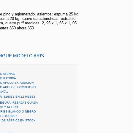
e pino y aglomerado. asientos: espuma 25 kg.
uma 20 kg. suave caracteristicas: extraible,
ra, cuatro puff medidas: 2, 95 x 1, 65 x 1, 05
ntes 850 ahora 650
ONGUE MODELO ARIS
O ATENAS
O KATRINA
O APOLO EXPOSICION
O APOLO EXPOSICION 1
NATAL
. 32/MES EN 12 MESES
SEGURA. REBAJAS GUADA
CO Y NEGRO
ARIES BLANCO O NEGRO
 ESTRENAR
 DE FÁBRICA EN STOCK