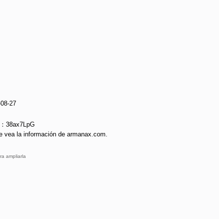
-08-27
ie：38ax7LpG
e vea la información de armanax.com.
ra ampliarla