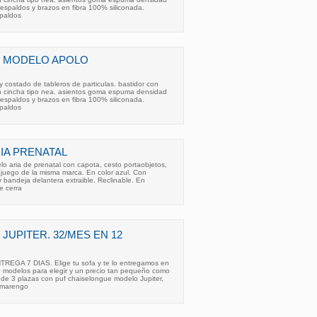
 respaldos y brazos en fibra 100% siliconada.
spaldos
 MODELO APOLO
 costado de tableros de particulas. bastidor con
n cincha tipo nea. asientos goma espuma densidad
 respaldos y brazos en fibra 100% siliconada.
spaldos
RIA PRENATAL
elo aria de prenatal con capota, cesto portaobjetos,
 juego de la misma marca. En color azul. Con
y bandeja delantera extraible. Reclinable. En
e cerra
UPITER. 32/MES EN 12
GA 7 DIAS. Elige tu sofa y te lo entregamos en
 modelos para elegir y un precio tan pequeño como
 de 3 plazas con puf chaiselongue modelo Jupiter,
 marengo