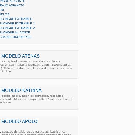
ONGUE AL COSTE
BAJO ARIA ADT-2
-20
DELOS
SELONGUE EXTRAIBLE
SELONGUE EXTRAIBLE 1
SELONGUE EXTRAIBLE 2
SELONGUE AL COSTE
 CHAISELONGUE PIEL
 MODELO ATENAS
as, tapizado: armazón marrón chocolate y
zos en color naranja Medidas: Largo: 250cm Altura:
e): 155cm Fondo: 95cm Opcion de otras variedades
o incluye
 MODELO KATRINA
polipiel negro, asientos extraibles, respaldos
 dos poufs. Medidas: Largo: 300cm Alto: 95cm Fondo:
ncluidos
 MODELO APOLO
 costado de tableros de particulas. bastidor con
n cincha tipo nea. asientos goma espuma densidad