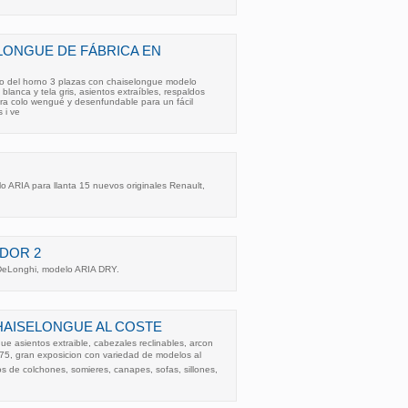
LONGUE DE FÁBRICA EN
do del horno 3 plazas con chaiselongue modelo
 blanca y tela gris, asientos extraíbles, respaldos
era colo wengué y desenfundable para un fácil
 i ve
 ARIA para llanta 15 nuevos originales Renault,
DOR 2
 DeLonghi, modelo ARIA DRY.
HAISELONGUE AL COSTE
ue asientos extraible, cabezales reclinables, arcon
575, gran exposicion con variedad de modelos al
 de colchones, somieres, canapes, sofas, sillones,