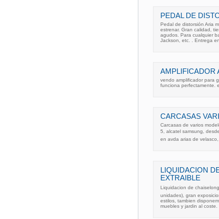
PEDAL DE DISTO
Pedal de distorsión Aria 
estrenar. Gran calidad, ti
agudos. Para cualquier b
Jackson, etc. . Entrega e
AMPLIFICADOR A
vendo amplificador para g
funciona perfectamente. 
CARCASAS VAR
Carcasas de varios modelo
5, alcatel samsung, desd
en avda arias de velasco
LIQUIDACION D
EXTRAIBLE
Liquidacion de chaiselongu
unidades), gran exposicio
estilos, tambien disponem
muebles y jardin al coste.