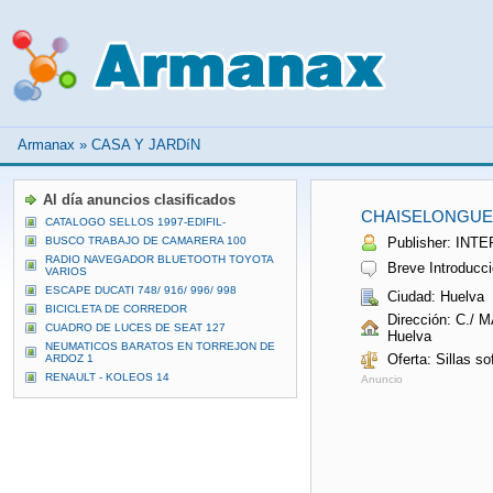
Armanax
»
CASA Y JARDíN
Al día anuncios clasificados
CHAISELONGUE
CATALOGO SELLOS 1997-EDIFIL-
BUSCO TRABAJO DE CAMARERA 100
Publisher: IN
RADIO NAVEGADOR BLUETOOTH TOYOTA
Breve Introducci
VARIOS
ESCAPE DUCATI 748/ 916/ 996/ 998
Ciudad: Huelva
BICICLETA DE CORREDOR
Dirección: C.
CUADRO DE LUCES DE SEAT 127
Huelva
NEUMATICOS BARATOS EN TORREJON DE
Oferta: Sillas s
ARDOZ 1
RENAULT - KOLEOS 14
Anuncio