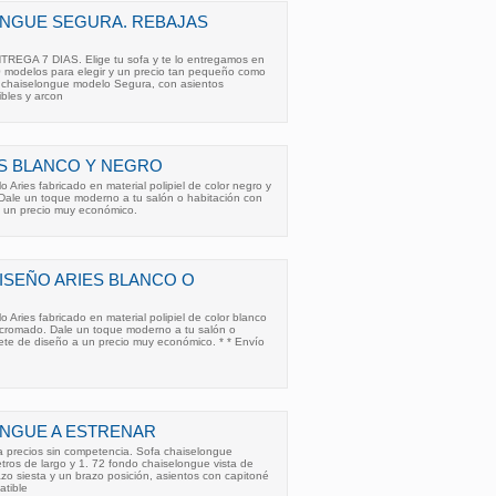
ONGUE SEGURA. REBAJAS
GA 7 DIAS. Elige tu sofa y te lo entregamos en
 modelos para elegir y un precio tan pequeño como
a chaiselongue modelo Segura, con asientos
ibles y arcon
S BLANCO Y NEGRO
 Aries fabricado en material polipiel de color negro y
Dale un toque moderno a tu salón o habitación con
a un precio muy económico.
ISEÑO ARIES BLANCO O
 Aries fabricado en material polipiel de color blanco
 cromado. Dale un toque moderno a tu salón o
ete de diseño a un precio muy económico. * * Envío
ONGUE A ESTRENAR
precios sin competencia. Sofa chaiselongue
ros de largo y 1. 72 fondo chaiselongue vista de
zo siesta y un brazo posición, asientos con capitoné
atible