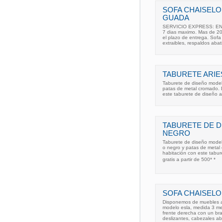
SOFA CHAISEL
GUADA
SERVICIO EXPRESS: ENTRE
7 dias maximo. Mas de 20
el plazo de entrega. Sof
extraibles, respaldos abat
TABURETE ARIE
Taburete de diseño modelo
patas de metal cromado. 
este taburete de diseño 
TABURETE DE D
NEGRO
Taburete de diseño modelo
o negro y patas de metal
habitación con este tabur
gratis a partir de 500* *
SOFA CHAISEL
Disponemos de muebles a 
modelo esla, medida 3 met
frente derecha con un bra
deslizantes, cabezales ab