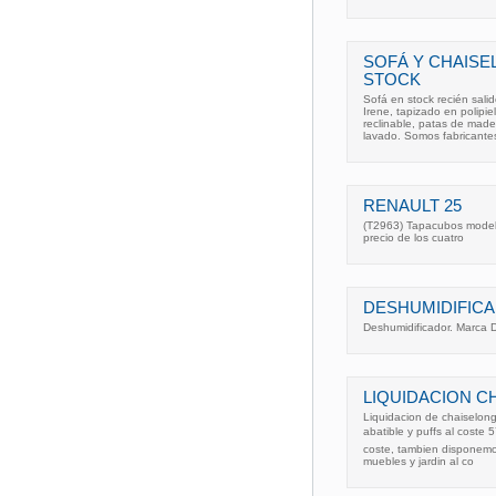
SOFÁ Y CHAISE
STOCK
Sofá en stock recién sali
Irene, tapizado en polipiel
reclinable, patas de mad
lavado. Somos fabricantes
RENAULT 25
(T2963) Tapacubos modelo
precio de los cuatro
DESHUMIDIFICA
Deshumidificador. Marca
LIQUIDACION C
Liquidacion de chaiselong
abatible y puffs al coste 
coste, tambien disponemos
muebles y jardin al co