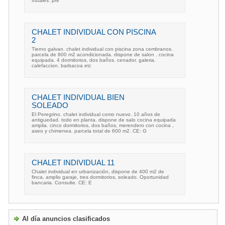
frutales. pre
CHALET INDIVIDUAL CON PISCINA
2
Tierno galvan. chalet individual con piscina zona cembranos.
parcela de 800 m2 acondicionada. dispone de salon . cocina
equipada. 4 dormitorios, dos baños. cenador. galeria.
calefaccion. barbacoa etc
CHALET INDIVIDUAL BIEN
SOLEADO
El Peregrino. chalet individual como nuevo. 10 años de
antiguedad. todo en planta. dispone de salo cocina equipada
amplia. cinco dormitorios, dos baños, merendero con cocina ,
aseo y chimenea. parcela total de 600 m2. CE: G
CHALET INDIVIDUAL 11
Chalet individual en urbanización, dispone de 400 m2 de
finca, amplio garaje, tres dormitorios, soleado. Oportunidad
bancaria. Consulte. CE: E
Al día anuncios clasificados