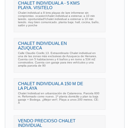
CHALET INDIVIDUAL A - 5 KMS
PLAYA. VISITELO
Chalet individual a 8 kms playas de lare informese sin
compromiso. ocasion!chalet individual a estrenar, a 10 min
laredo. oportunidad!!chalet individual a estrenar a 10 min
laredo. muy bien comunicado. planta baja: hall, cocina, baño,
salón y porche
CHALET INDIVIDUAL EN
AZUQUECA
Calle Claudio Coello 13. Extraordinario Chalet individual en
una de las zonas más exclusivas de Azuqueca de Henares.
Cuenta con 5 habitaciones y 4 baños y en torno a 534 m2
construidos. Cuenta con garaje para tres vehículos y una
amplia parcela de 90
CHALET INDIVIDUAL A 150 M DE
LA PLAYA
Chalet Individual en urbanización de Calarreona. Parcela 600
m. Reformado como nuevo. 1ª planta domicilio y plan ta baja
garaje + Bodega. ¡¡Mejor ver!!. Playa a unos 200 metros. CE:
A
VENDO PRECIOSO CHALET
INDIVIDUAL