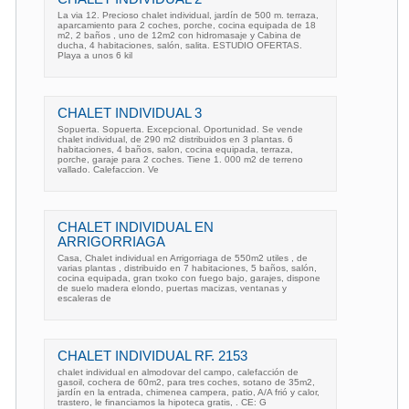
La via 12. Precioso chalet individual, jardín de 500 m. terraza,
aparcamiento para 2 coches, porche, cocina equipada de 18
m2, 2 baños , uno de 12m2 con hidromasaje y Cabina de
ducha, 4 habitaciones, salón, salita. ESTUDIO OFERTAS.
Playa a unos 6 kil
CHALET INDIVIDUAL 3
Sopuerta. Sopuerta. Excepcional. Oportunidad. Se vende
chalet individual, de 290 m2 distribuidos en 3 plantas. 6
habitaciones, 4 baños, salon, cocina equipada, terraza,
porche, garaje para 2 coches. Tiene 1. 000 m2 de terreno
vallado. Calefaccion. Ve
CHALET INDIVIDUAL EN
ARRIGORRIAGA
Casa, Chalet individual en Arrigorriaga de 550m2 utiles , de
varias plantas , distribuido en 7 habitaciones, 5 baños, salón,
cocina equipada, gran txoko con fuego bajo, garajes, dispone
de suelo madera elondo, puertas macizas, ventanas y
escaleras de
CHALET INDIVIDUAL RF. 2153
chalet individual en almodovar del campo, calefacción de
gasoil, cochera de 60m2, para tres coches, sotano de 35m2,
jardín en la entrada, chimenea campera, patio, A/A frió y calor,
trastero, le financiamos la hipoteca gratis, . CE: G