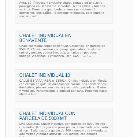
Avila, 19. Precioso y exclusivo chalet, situado en una zona
privilegiada en Benavente, individual, a dos calles, y buenos
vecinos. Tiene una gran bodega, terrazas, cochera, 5
dormitorios, dos baños. Totalmente reformado, para entrar a
vivir, no pierd
CHALET INDIVIDUAL EN
BENAVENTE
Chalet individual, urbanización Las Catalanas, en parcela de
350m2, 240m2 construidos, garaje, gas natural, suelo de
tarima y terrazo, puerta blindada, armarios empotrados,
bodega, 2 cocinas, 1 chimenea. Ref: 142. -. CE: G
CHALET INDIVIDUAL 10
CALLE ESPAñA. REF. n_135614. Chalet Individual en Murcia
con campo de golf , salón-comedor, cocina, dos habitaciones,
dos baños, piscina comunitaria y seguridad privada en Baños
y Mendigo. Perteneciente a entidad bancaria. Podemos hacer
oferta a la e
CHALET INDIVIDUAL CON
PARCELA DE 5000 MT
LAS MONJAS. Chalet individual con parcela de 5000 metros
cuadrados, (luz , agua con pozo propio, amueblada ) con vista
al mar . 2 plantas una garaje de 400 metros y otra vivienda de
400 metros y terraza arriba de 300 metros. con arboles