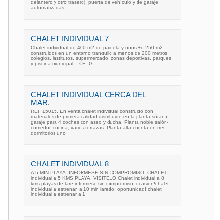
delantero y otro trasero), puerta de vehículo y de garaje
automatizadas, .
CHALET INDIVIDUAL 7
Chalet individual de 400 m2 de parcela y unos +o-250 m2
construidos en un entorno tranquilo a menos de 200 metros
colegios, institutos, supermercado, zonas deportivas, parques
y piscina municipal. . CE: G
CHALET INDIVIDUAL CERCA DEL
MAR.
REF 15015. En venta chalet individual construido con
materiales de primera calidad distribuido en la planta sótano
garaje para 4 coches con aseo y ducha. Planta noble salón-
comedor, cocina, varios terrazas. Planta alta cuenta en tres
dormitorios uno
CHALET INDIVIDUAL 8
A 5 MIN PLAYA. INFORMESE SIN COMPROMISO. CHALET
individual a 5 KMS PLAYA. VISITELO Chalet individual a 8
kms playas de lare informese sin compromiso. ocasion!chalet
individual a estrenar, a 10 min laredo. oportunidad!!chalet
individual a estrenar a 1