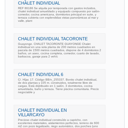
CHALET INDIVIDUAL
REF 86186 Se alquila por temporada con gastos incluidos,
chalet individual amueblado y equipado compuesto por salón-
comedor, cocina americana, dormitorios principal en suite, y
terraza cubierta con esplendidas vistas panorámicas al mar y
valle, plant
CHALET INDIVIDUAL TACORONTE
Guayonge. CHALET TACORONTE GUAYONGE Chalet
individual en una sola planta de 200 metros cuadrados en
parcela de 1500 metros cuadrados, dispone de 4 dormitorios 2
baños, un aseo, cocina completa, comedor, cuarto de lavado,
barbacoa, garaje para 2 vehíc
CHALET INDIVIDUAL 6
C/. Híjar, 17. Código BB/n_255337. Bonito chalet individual,
de dos plantas y 105 m. construidos, totalmente libre de
cargas. Está distribuido en 1 salón, 3 dormitorios, cocina
amueblada, baño y terraza. Tiene piscina comunitaria. Precio
negociable y
CHALET INDIVIDUAL EN
VILLARCAYO
Precioso chalet individual construído a capricho, con
excelentes materiales, aislamientos perfectos, terreno de 600
m2 con pozo legalizado, riego automático, dos porches (uno