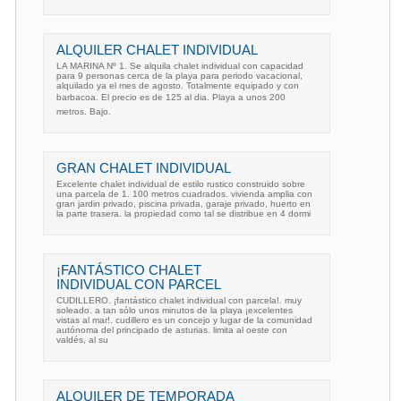
ALQUILER CHALET INDIVIDUAL
LA MARINA Nº 1. Se alquila chalet individual con capacidad
para 9 personas cerca de la playa para periodo vacacional,
alquilado ya el mes de agosto. Totalmente equipado y con
barbacoa. El precio es de 125 al dia. Playa a unos 200
metros. Bajo.
GRAN CHALET INDIVIDUAL
Excelente chalet individual de estilo rustico construido sobre
una parcela de 1. 100 metros cuadrados. vivienda amplia con
gran jardin privado, piscina privada, garaje privado, huerto en
la parte trasera. la propiedad como tal se distribue en 4 dormi
¡FANTÁSTICO CHALET
INDIVIDUAL CON PARCEL
CUDILLERO. ¡fantástico chalet individual con parcela!. muy
soleado. a tan sólo unos minutos de la playa ¡excelentes
vistas al mar!. cudillero es un concejo y lugar de la comunidad
autónoma del principado de asturias. limita al oeste con
valdés, al su
ALQUILER DE TEMPORADA