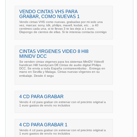
VENDO CINTAS VHS PARA
GRABAR, COMO NUEVAS 1
Vendo cintas VHS como nuevas, grabadas por mi solo una
vez, marcas: sony, tdk, philips, maxell, kodak, etc. . a 40
centimos cada una, si te llevas 3 te las dejo a 1 euro.
Dispongo de cientos de ellas. Si te interesa contacta conmigo
CINTAS VIRGENES VIDEO 8 HI8
MINIDV DCC
Se venden cintas virgenes para los sistemas MiniDV Video8
handican Hi8 handycam D8 Cintas de audio digital Philips
DCC. Se envia a toda España contrareembolso . Entrega en
mano en Sevilla y Malaga. Cintas nuevas vírgenes en su
embalaje. Desde 4 segu
4 CD PARA GRABAR
Vendo 4 cd para grabar cin estrenar con el precinto original a
1 euro gastos de envío no incluidos
4 CD PARA GRABAR 1
Vendo 4 cd para grabar cin estrenar con el precinto original a
1 euro gastos de envío no incluidos