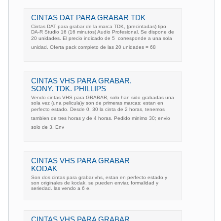
CINTAS DAT PARA GRABAR TDK
Cintas DAT para grabar de la marca TDK, (precintadas) tipo
DA-R Studio 16 (16 minutos) Audio Profesional. Se dispone de
20 unidades. El precio indicado de 5  corresponde a una sola
unidad. Oferta pack completo de las 20 unidades = 68 
CINTAS VHS PARA GRABAR.
SONY. TDK. PHILLIPS
Vendo cintas VHS para GRABAR, solo han sido grabadas una
sola vez (una pelicula)y son de primeras marcas; estan en
perfecto estado. Desde 0, 30 la cinta de 2 horas, tenemos
tambien de tres horas y de 4 horas. Pedido minimo 30; envio
solo de 3. Env
CINTAS VHS PARA GRABAR
KODAK
Son dos cintas para grabar vhs, estan en perfecto estado y
son originales de kodak. se pueden enviar. formalidad y
seriedad. las vendo a 6 e.
CINTAS VHS PARA GRABAR.