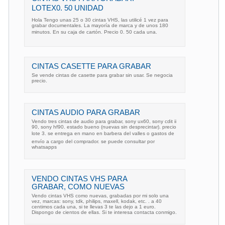
LOTEX0. 50 UNIDAD
Hola Tengo unas 25 o 30 cintas VHS, las utilicé 1 vez para
grabar documentales. La mayoría de marca y de unos 180
minutos. En su caja de cartón. Precio 0. 50 cada una.
CINTAS CASETTE PARA GRABAR
Se vende cintas de casette para grabar sin usar. Se negocia
precio.
CINTAS AUDIO PARA GRABAR
Vendo tres cintas de audio para grabar, sony ux60, sony cdit ii
90, sony hf90. estado bueno (nuevas sin desprecintar). precio
lote 3. se entrega en mano en barbera del valles o gastos de
envío a cargo del comprador. se puede consultar por
whatsapps
VENDO CINTAS VHS PARA
GRABAR, COMO NUEVAS
Vendo cintas VHS como nuevas, grabadas por mi solo una
vez, marcas: sony, tdk, philips, maxell, kodak, etc. . a 40
centimos cada una, si te llevas 3 te las dejo a 1 euro.
Dispongo de cientos de ellas. Si te interesa contacta conmigo.