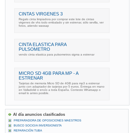
CINTAS VIRGENES 3
Regalo cinta limpiadora por comprar este lote de cintas
virgenes de vhs todo embalado y sin estrenar, sólo sevilla, ver
fotos, atiendo wassap
CINTA ELASTICA PARA
PULSOMETRO
vendo cinta elastica para pulsometros sigma a estrenar
MICRO SD 4GB PARA MP - A
ESTRENAR
Tarjetas de memoria Micro SD de 4GB para mp3 a estrenar
junto con adaptador de tarjetas por 5 euros. Entrega en mano
en Valladolid o envío a toda España. Contesto Whatsapp o
email lo antes posible.
Al día anuncios clasificados
PREPARADORA DE OPOSICIONES MAESTROS
BUSCO SOCIO/A INVERSIONISTA
REPARACIÓN TUBA