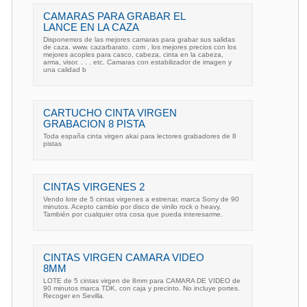
CAMARAS PARA GRABAR EL
LANCE EN LA CAZA
Disponemos de las mejores camaras para grabar sus salidas
de caza. www. cazarbarato. com , los mejores precios con los
mejores acoples para casco, cabeza, cinta en la cabeza,
arma, visor. . . . etc. Camaras con estabilizador de imagen y
una calidad b
CARTUCHO CINTA VIRGEN
GRABACION 8 PISTA
Toda españa cinta virgen akai para lectores grabadores de 8
pistas
CINTAS VIRGENES 2
Vendo lote de 5 cintas virgenes a estrenar, marca Sony de 90
minutos. Acepto cambio por disco de vinilo rock o heavy.
También por cualquier otra cosa que pueda interesarme.
CINTAS VIRGEN CAMARA VIDEO
8MM
LOTE de 5 cintas virgen de 8mm para CAMARA DE VIDEO de
90 minutos marca TDK, con caja y precinto. No incluye portes.
Recoger en Sevilla.