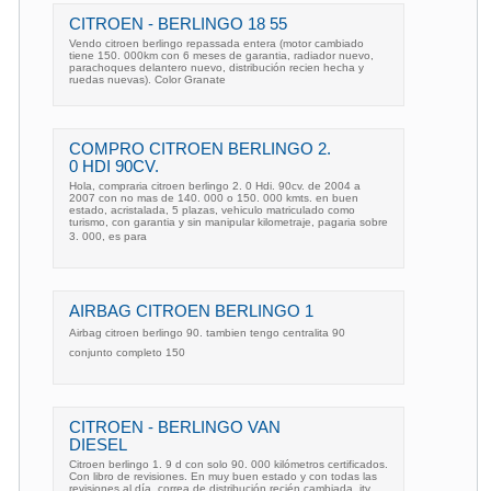
CITROEN - BERLINGO 18 55
Vendo citroen berlingo repassada entera (motor cambiado
tiene 150. 000km con 6 meses de garantia, radiador nuevo,
parachoques delantero nuevo, distribución recien hecha y
ruedas nuevas). Color Granate
COMPRO CITROEN BERLINGO 2.
0 HDI 90CV.
Hola, compraria citroen berlingo 2. 0 Hdi. 90cv. de 2004 a
2007 con no mas de 140. 000 o 150. 000 kmts. en buen
estado, acristalada, 5 plazas, vehiculo matriculado como
turismo, con garantia y sin manipular kilometraje, pagaria sobre
3. 000, es para
AIRBAG CITROEN BERLINGO 1
Airbag citroen berlingo 90. tambien tengo centralita 90
conjunto completo 150
CITROEN - BERLINGO VAN
DIESEL
Citroen berlingo 1. 9 d con solo 90. 000 kilómetros certificados.
Con libro de revisiones. En muy buen estado y con todas las
revisiones al día, correa de distribución recién cambiada. itv