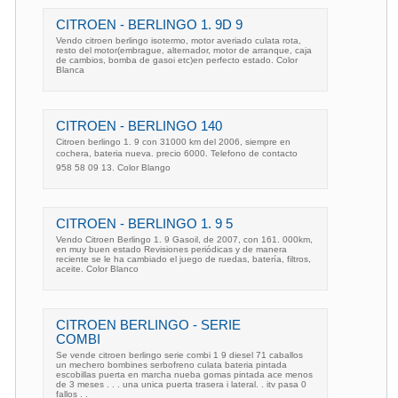
CITROEN - BERLINGO 1. 9D 9
Vendo citroen berlingo isotermo, motor averiado culata rota,
resto del motor(embrague, alternador, motor de arranque, caja
de cambios, bomba de gasoi etc)en perfecto estado. Color
Blanca
CITROEN - BERLINGO 140
Citroen berlingo 1. 9 con 31000 km del 2006, siempre en
cochera, bateria nueva. precio 6000. Telefono de contacto
958 58 09 13. Color Blango
CITROEN - BERLINGO 1. 9 5
Vendo Citroen Berlingo 1. 9 Gasoil, de 2007, con 161. 000km,
en muy buen estado Revisiones periódicas y de manera
reciente se le ha cambiado el juego de ruedas, batería, filtros,
aceite. Color Blanco
CITROEN BERLINGO - SERIE
COMBI
Se vende citroen berlingo serie combi 1 9 diesel 71 caballos
un mechero bombines serbofreno culata bateria pintada
escobillas puerta en marcha nueba gomas pintada ace menos
de 3 meses . . . una unica puerta trasera i lateral. . itv pasa 0
fallos . .