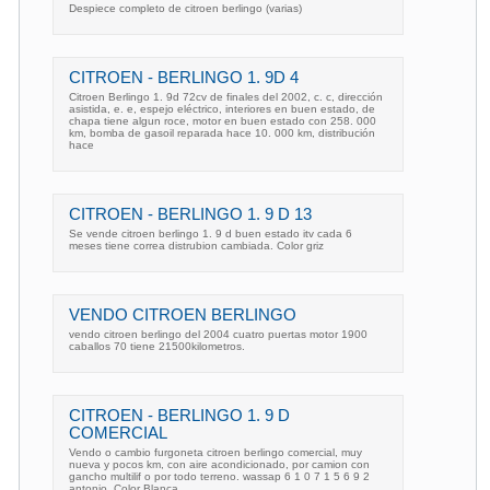
Despiece completo de citroen berlingo (varias)
CITROEN - BERLINGO 1. 9D 4
Citroen Berlingo 1. 9d 72cv de finales del 2002, c. c, dirección
asistida, e. e, espejo eléctrico, interiores en buen estado, de
chapa tiene algun roce, motor en buen estado con 258. 000
km, bomba de gasoil reparada hace 10. 000 km, distribución
hace
CITROEN - BERLINGO 1. 9 D 13
Se vende citroen berlingo 1. 9 d buen estado itv cada 6
meses tiene correa distrubion cambiada. Color griz
VENDO CITROEN BERLINGO
vendo citroen berlingo del 2004 cuatro puertas motor 1900
caballos 70 tiene 21500kilometros.
CITROEN - BERLINGO 1. 9 D
COMERCIAL
Vendo o cambio furgoneta citroen berlingo comercial, muy
nueva y pocos km, con aire acondicionado, por camion con
gancho multilif o por todo terreno. wassap 6 1 0 7 1 5 6 9 2
antonio. Color Blanca