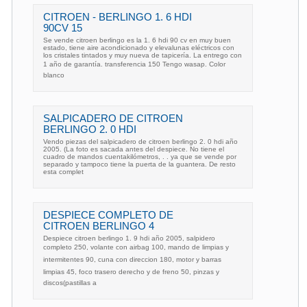
CITROEN - BERLINGO 1. 6 HDI
90CV 15
Se vende citroen berlingo es la 1. 6 hdi 90 cv en muy buen
estado, tiene aire acondicionado y elevalunas eléctricos con
los cristales tintados y muy nueva de tapicería. La entrego con
1 año de garantía. transferencia 150 Tengo wasap. Color
blanco
SALPICADERO DE CITROEN
BERLINGO 2. 0 HDI
Vendo piezas del salpicadero de citroen berlingo 2. 0 hdi año
2005. (La foto es sacada antes del despiece. No tiene el
cuadro de mandos cuentakilómetros, . . ya que se vende por
separado y tampoco tiene la puerta de la guantera. De resto
esta complet
DESPIECE COMPLETO DE
CITROEN BERLINGO 4
Despiece citroen berlingo 1. 9 hdi año 2005, salpidero
completo 250, volante con airbag 100, mando de limpias y
intermitentes 90, cuna con direccion 180, motor y barras
limpias 45, foco trasero derecho y de freno 50, pinzas y
discos(pastillas a