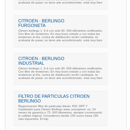
acabada de pasar. no tiene aire acondicionado. está muy bien
CITROEN - BERLINGO
FURGONETA
Citroen berlingo 1. 9 d con solo 90. 000 kilómetros certificados.
Con libro de revisiones. En muy buen estado y con todas las
revisiones al día, correa de distribución recién cambiada. itv
acabada de pasar. no tiene aire acondicionado. está muy bien
CITROEN - BERLINGO
INDUSTRIAL
Citroen berlingo 1. 9 d con solo 90. 000 kilómetros certificados.
Con libro de revisiones. En muy buen estado y con todas las
revisiones al día, correa de distribución recién cambiada. itv
acabada de pasar. no tiene aire acondicionado. está muy bien
FILTRO DE PARTICULAS CITROEN
BERLINGO
Regeneracion filtro de particulas diesel, FAP, DPF Y
Catalizador para Citroen Berlingo www. autospeed. es. 24
meses de garantía o 75. 000 kilometros, siempre conservando
la calidad original. Consultenos desde 150 euros hasta 290
mas impuestos. El mej