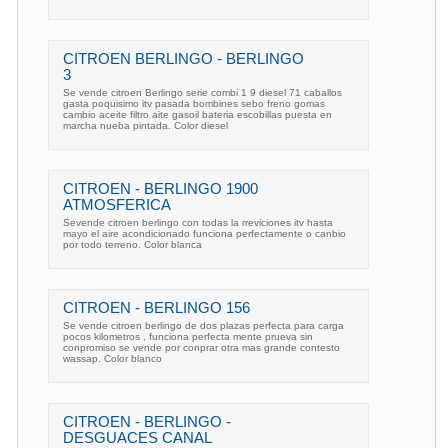
CITROEN BERLINGO - BERLINGO
3
Se vende citroen Berlingo serie combi 1 9 diesel 71 caballos
gasta poquisimo itv pasada bombines sebo freno gomas
cambio aceite filtro aite gasoil bateria escobillas puesta en
marcha nueba pintada. Color diesel
CITROEN - BERLINGO 1900
ATMOSFERICA
Sevende citroen berlingo con todas la rreviciones itv hasta
mayo el aire acondicionado funciona perfectamente o canbio
por todo terreno. Color blanca
CITROEN - BERLINGO 156
Se vende citroen berlingo de dos plazas perfecta para carga
pocos kilometros , funciona perfecta mente prueva sin
conpromiso se vende por conprar otra mas grande contesto
wassap. Color blanco
CITROEN - BERLINGO -
DESGUACES CANAL