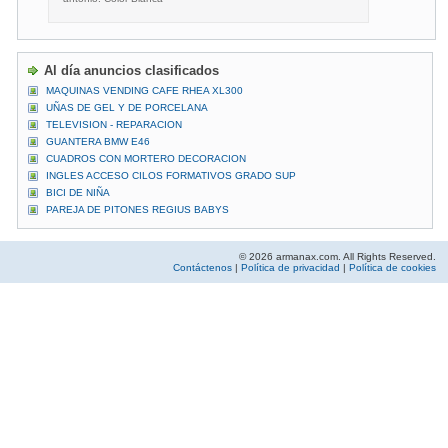
Al día anuncios clasificados
MAQUINAS VENDING CAFE RHEA XL300
UÑAS DE GEL Y DE PORCELANA
TELEVISION - REPARACION
GUANTERA BMW E46
CUADROS CON MORTERO DECORACION
INGLES ACCESO CILOS FORMATIVOS GRADO SUP
BICI DE NIÑA
PAREJA DE PITONES REGIUS BABYS
© 2026 armanax.com. All Rights Reserved.
Contáctenos
|
Política de privacidad
|
Política de cookies