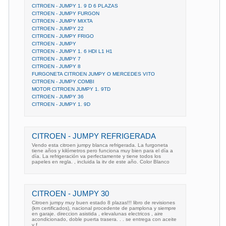
CITROEN - JUMPY 1. 9 D 6 PLAZAS
CITROEN - JUMPY FURGON
CITROEN - JUMPY MIXTA
CITROEN - JUMPY 22
CITROEN - JUMPY FRIGO
CITROEN - JUMPY
CITROEN - JUMPY 1. 6 HDI L1 H1
CITROEN - JUMPY 7
CITROEN - JUMPY 8
FURGONETA CITROEN JUMPY O MERCEDES VITO
CITROEN - JUMPY COMBI
MOTOR CITROEN JUMPY 1. 9TD
CITROEN - JUMPY 36
CITROEN - JUMPY 1. 9D
CITROEN - JUMPY REFRIGERADA
Vendo esta citroen jumpy blanca refrigerada. La furgoneta
tiene años y kilómetros pero funciona muy bien para el día a
día. La refrigeración va perfectamente y tiene todos los
papeles en regla. , incluida la itv de este año. Color Blanco
CITROEN - JUMPY 30
Citroen jumpy muy buen estado 8 plazas!!! libro de revisiones
(km certificados), nacional procedente de pamplona y siempre
en garaje. direccion asistida , elevalunas electricos , aire
acondicionado, doble puerta trasera. . . se entrega con aceite
y f