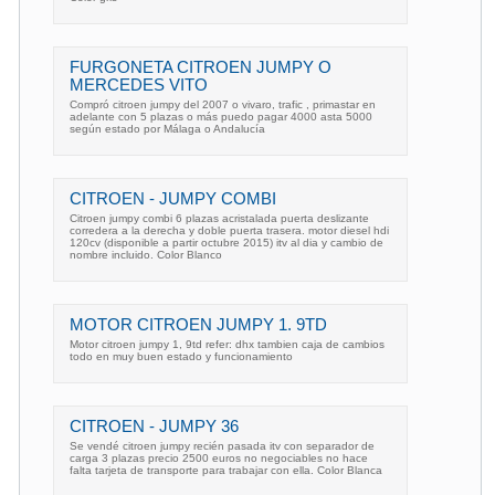
FURGONETA CITROEN JUMPY O
MERCEDES VITO
Compró citroen jumpy del 2007 o vivaro, trafic , primastar en
adelante con 5 plazas o más puedo pagar 4000 asta 5000
según estado por Málaga o Andalucía
CITROEN - JUMPY COMBI
Citroen jumpy combi 6 plazas acristalada puerta deslizante
corredera a la derecha y doble puerta trasera. motor diesel hdi
120cv (disponible a partir octubre 2015) itv al dia y cambio de
nombre incluido. Color Blanco
MOTOR CITROEN JUMPY 1. 9TD
Motor citroen jumpy 1, 9td refer: dhx tambien caja de cambios
todo en muy buen estado y funcionamiento
CITROEN - JUMPY 36
Se vendé citroen jumpy recién pasada itv con separador de
carga 3 plazas precio 2500 euros no negociables no hace
falta tarjeta de transporte para trabajar con ella. Color Blanca