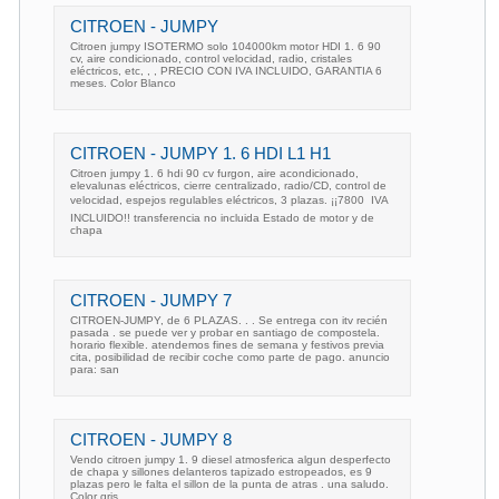
CITROEN - JUMPY
Citroen jumpy ISOTERMO solo 104000km motor HDI 1. 6 90
cv, aire condicionado, control velocidad, radio, cristales
eléctricos, etc, , , PRECIO CON IVA INCLUIDO, GARANTIA 6
meses. Color Blanco
CITROEN - JUMPY 1. 6 HDI L1 H1
Citroen jumpy 1. 6 hdi 90 cv furgon, aire acondicionado,
elevalunas eléctricos, cierre centralizado, radio/CD, control de
velocidad, espejos regulables eléctricos, 3 plazas. ¡¡7800  IVA
INCLUIDO!! transferencia no incluida Estado de motor y de
chapa
CITROEN - JUMPY 7
CITROEN-JUMPY, de 6 PLAZAS. . . Se entrega con itv recién
pasada . se puede ver y probar en santiago de compostela.
horario flexible. atendemos fines de semana y festivos previa
cita, posibilidad de recibir coche como parte de pago. anuncio
para: san
CITROEN - JUMPY 8
Vendo citroen jumpy 1. 9 diesel atmosferica algun desperfecto
de chapa y sillones delanteros tapizado estropeados, es 9
plazas pero le falta el sillon de la punta de atras . una saludo.
Color gris