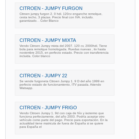
CITROEN - JUMPY FURGON
Citroen jumpy furgon 2. 0 hdi. 120cv enganche remolque,
cesta techo, 3 plazas. Precio final con IVA. incluido.
garantizado. . Color Blanco
CITROEN - JUMPY MIXTA
Vendo Citroen Jumpy mixta del 2007. 120 cv, 2000hdi. Tiene
bola para remolque homologada. Ruedas nuevas , itv hasta
noviembre 2015, en perfecto estado. Precio con transferencia
incluida. Color blanco
CITROEN - JUMPY 22
Se vende furgoneta Citroen Jumpy 1. 9 D del año 1999 en
perfecto estado de funcionamiento, ITV pasada. Atiendo
Watsapp.
CITROEN - JUMPY FRIGO
Vendo Citroen Jumpy 1. 9d con caja de frío y isotermo que
funciona perfectamente, del año 2003. Podría aceptar otro
vehículo como parte del pago. Precio para exportación. En la
actualidad tiene matricula de fuera de España si se quiere
para España el