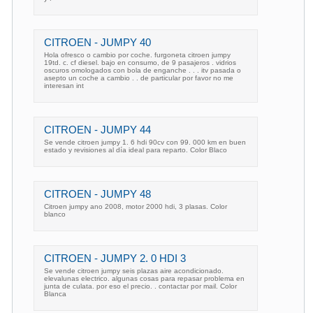
CITROEN - JUMPY 40
Hola ofresco o cambio por coche. furgoneta citroen jumpy
19td. c. cf diesel. bajo en consumo, de 9 pasajeros . vidrios
oscuros omologados con bola de enganche . . . itv pasada o
asepto un coche a cambio . . de particular por favor no me
interesan int
CITROEN - JUMPY 44
Se vende citroen jumpy 1. 6 hdi 90cv con 99. 000 km en buen
estado y revisiones al día ideal para reparto. Color Blaco
CITROEN - JUMPY 48
Citroen jumpy ano 2008, motor 2000 hdi, 3 plasas. Color
blanco
CITROEN - JUMPY 2. 0 HDI 3
Se vende citroen jumpy seis plazas aire acondicionado.
elevalunas electrico. algunas cosas para repasar problema en
junta de culata. por eso el precio. . contactar por mail. Color
Blanca