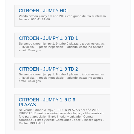
CITROEN - JUMPY HDI
Vendo citroen jumpy del año 2007 con grupo de frio si interesa
llamar al 600 41 81 66
CITROEN - JUMPY 1. 9 TD 1
Se vende citroen jumpy 1. 9 turbo 9 plazas. . todos los estras.
. . itv al dia. . . precio negociable. . atiendo wasap no atiendo
email. Color gris
CITROEN - JUMPY 1. 9 TD 2
Se vende citroen jumpy 1. 9 turbo 9 plazas. . todos los estras.
. . itv al dia. . . precio negociable. . atiendo wasap no atiendo
email. Color gris
CITROEN - JUMPY 1. 9 D 6
PLAZAS
Se Vende Citroen Jumpy 1. 9 D , 6 PLAZAS del año 2000 ,
IMPECABLE tanto de motor como de chapa , alli lo teneis en
foto para apreciarlo , limpio interior y cuidado , Correa
cambiada , Filtros y Aceite Cambiados , hace 2 meses aprox ,
Coche IMPECABLE