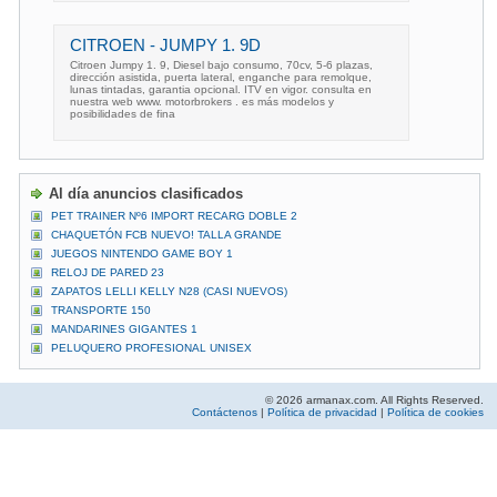
CITROEN - JUMPY 1. 9D
Citroen Jumpy 1. 9, Diesel bajo consumo, 70cv, 5-6 plazas,
dirección asistida, puerta lateral, enganche para remolque,
lunas tintadas, garantia opcional. ITV en vigor. consulta en
nuestra web www. motorbrokers . es más modelos y
posibilidades de fina
Al día anuncios clasificados
PET TRAINER Nº6 IMPORT RECARG DOBLE 2
CHAQUETÓN FCB NUEVO! TALLA GRANDE
JUEGOS NINTENDO GAME BOY 1
RELOJ DE PARED 23
ZAPATOS LELLI KELLY N28 (CASI NUEVOS)
TRANSPORTE 150
MANDARINES GIGANTES 1
PELUQUERO PROFESIONAL UNISEX
© 2026 armanax.com. All Rights Reserved.
Contáctenos
|
Política de privacidad
|
Política de cookies