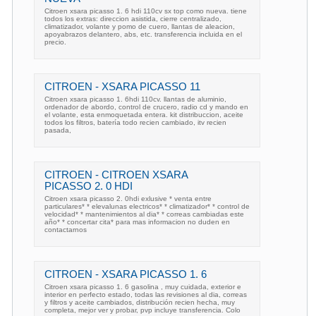
Citroen xsara picasso 1. 6 hdi 110cv sx top como nueva. tiene
todos los extras: direccion asistida, cierre centralizado,
climatizador, volante y pomo de cuero, llantas de aleacion,
apoyabrazos delantero, abs, etc. transferencia incluida en el
precio.
CITROEN - XSARA PICASSO 11
Citroen xsara picasso 1. 6hdi 110cv. llantas de aluminio,
ordenador de abordo, control de crucero, radio cd y mando en
el volante, esta enmoquetada entera. kit distribuccion, aceite
todos los filtros, batería todo recien cambiado, itv recien
pasada,
CITROEN - CITROEN XSARA
PICASSO 2. 0 HDI
Citroen xsara picasso 2. 0hdi exlusive * venta entre
particulares* * elevalunas electricos* * climatizador* * control de
velocidad* * mantenimientos al dia* * correas cambiadas este
año* * concertar cita* para mas informacion no duden en
contactarnos
CITROEN - XSARA PICASSO 1. 6
Citroen xsara picasso 1. 6 gasolina , muy cuidada, exterior e
interior en perfecto estado, todas las revisiones al dia, correas
y filtros y aceite cambiados, distribución recien hecha, muy
completa, mejor ver y probar, pvp incluye transferencia. Colo