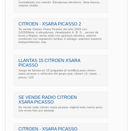
centralizado con mando. Elevalunas electricos. clima bizona.
volante multifu
CITROEN - XSARA PICASSO 2
Se vende Citroen Xsara Picasso del año 2005 con
142000kms. 4 elevalunas, climatizador, A. B. S. , sensor de
luces y limpias, techo solar con apertura electrica, asiento
conductor con regulacion lumbar, 4 airbags, asientos traseros
independientes, esp
LLANTAS 15 CITROEN XSARA
PICASSO
Juego de llantas en 15 pulgadas (4 tornillos) para citroen
xsara picasso o vehiculos del grupo psa: citroen c4, xsara. . .
precio: 120
SE VENDE RADIO CITROEN
XSARA PICASSO
Se vende radio citroen xsara picasso original esta nuevo poco
uso envio foto por wassap
CITROEN - XSARA PICASSO