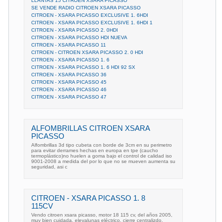
LLANTAS 15 CITROEN XSARA PICASSO
SE VENDE RADIO CITROEN XSARA PICASSO
CITROEN - XSARA PICASSO EXCLUSIVE 1. 6HDI
CITROEN - XSARA PICASSO EXCLUSIVE 1. 6HDI 1
CITROEN - XSARA PICASSO 2. 0HDI
CITROEN - XSARA PICASSO HDI NUEVA
CITROEN - XSARA PICASSO 11
CITROEN - CITROEN XSARA PICASSO 2. 0 HDI
CITROEN - XSARA PICASSO 1. 6
CITROEN - XSARA PICASSO 1. 6 HDI 92 SX
CITROEN - XSARA PICASSO 36
CITROEN - XSARA PICASSO 45
CITROEN - XSARA PICASSO 46
CITROEN - XSARA PICASSO 47
ALFOMBRILLAS CITROEN XSARA
PICASSO
Alfombrillas 3d tipo cubeta con borde de 3cm en su perimetro
para evitar derrames hechas en europa en tpe (caucho
termoplástico)no huelen a goma bajo el control de calidad iso
9001-2008 a medida del por lo que no se mueven aumenta su
seguridad, asi c
CITROEN - XSARA PICASSO 1. 8
115CV
Vendo citroen xsara picasso, motor 18 115 cv, del años 2005,
muy bien cuidada, elevalunas eléctrico, cierre centralizdo,