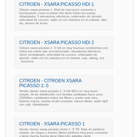
CITROEN - XSARA PICASSO HDI 1
Citroen xsara picasso 1. 6hdi de muy poco consumo y
funcionando como el primer día tiene todos los extras,
climatizador, 5 elevalunas eléctricos, ordenador de abordo,
velocidad de crucero, radio cd con mandos en el volante, abs,
srs, sensor de luces,
CITROEN - XSARA PICASSO HDI 2
Citroen xsara picasso 2. 0 hdi en muy buenas condiciones con
todos los extras aire acondicionado, elevalunas eléctricos,
cierre centralizado, velocidad de crucero, ordenador de
abordo, radio cd con mandos en el volante, esp, airbag, ect. .
. funciona
CITROEN - CITROEN XSARA
PICASSO 2. 0
Vendo citroen xsara picasso 2. 0 hdi 90cv en muy buen
estado, kit de distribución con bomba cambiada hace unos
25000km, cambiados todos los filtros y aceite este mes,
batería nueva, ruedas recién puestas, manos libres, radio mp3
con usb, climatizador
CITROEN - XSARA PICASSO 1
Vendo citroen xsara picasso motor 1. 9 TD. Esta en perfecto
estado, de chapa y interior, Motor perfecto muy poco consumo
y tiene mucha fuerza tiene Dirección asistida cierre