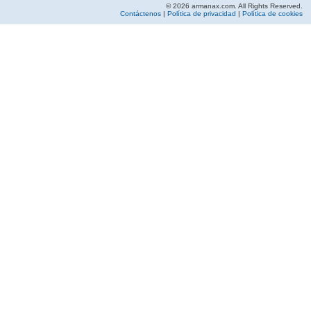
© 2026 armanax.com. All Rights Reserved.
Contáctenos
|
Política de privacidad
|
Política de cookies