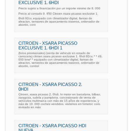
EXCLUSIVE 1. 6HDI
Precio sujeto a financiación por un importe minimo de 8. 000
Precio al contado 9. 950 Citroen xsara picasso exclusive 1.
6hdi 92cv. equipado con climatizador digital, llantas de
aleacion, sensores de aparcamiento traseros, ordenador de
abordo, cont
CITROEN - XSARA PICASSO
EXCLUSIVE 1. 6HDI 1
(fotos provisionales) (venta de vehiculo en estado de
carroceria) citroen xsara picasso exclusive 1. 6hdi 92cv. * * 49.
000 kms* * equipado con climatizador digital, llantas de
aleacion, sensores de aparcamiento traseros, ordenador de
abordo, control
CITROEN - XSARA PICASSO 2.
0HDI
Citroen, xsara picasso 2. 0hdi. hr motor en barcelona, bilbao,
zaragoza, tudela y pamplona. concesionario de venta de
vehículos multimarca con más de 15 años de experiencia, y
más de 10. 000 coches vendidos. visítenos en hrmotor. com.
revisado en más
CITROEN - XSARA PICASSO HDI
NUEVA