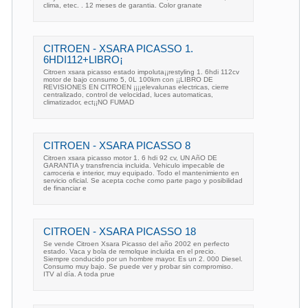
clima, etec. . 12 meses de garantia. Color granate
CITROEN - XSARA PICASSO 1.
6HDI112+LIBRO¡
Citroen xsara picasso estado impoluta¡¡restyling 1. 6hdi 112cv
motor de bajo consumo 5, 0L 100km con ¡¡LIBRO DE
REVISIONES EN CITROEN ¡¡¡¡elevalunas electricas, cierre
centralizado, control de velocidad, luces automaticas,
climatizador, ect¡¡NO FUMAD
CITROEN - XSARA PICASSO 8
Citroen xsara picasso motor 1. 6 hdi 92 cv, UN AñO DE
GARANTIA y transfrencia incluida. Vehiculo impecable de
carroceria e interior, muy equipado. Todo el mantenimiento en
servicio oficial. Se acepta coche como parte pago y posibilidad
de financiar e
CITROEN - XSARA PICASSO 18
Se vende Citroen Xsara Picasso del año 2002 en perfecto
estado. Vaca y bola de remolque incluida en el precio.
Siempre conducido por un hombre mayor. Es un 2. 000 Diesel.
Consumo muy bajo. Se puede ver y probar sin compromiso.
ITV al día. A toda prue