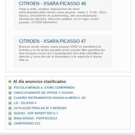
CITROEN - XSARA PICASSO 46
Pase a verla, tambien disponemos de otros
vehiculosmpecable citroen xsara picasso, motor 1. 6 hdi , 92cv,
blanca, procedente de autorrenting, aire acondicionado,
elevalunas electrico, direccion asistida, itv en vigor, recien
pasada, 271000 kilometros
CITROEN - XSARA PICASSO 47
Buenas vendo citroen xsara picasso 2500 cn transferencia
incluida y cn itv recien pasada recien puesto filtro gasolina los
dos escapes nuevo los 4 guardapolvo dos dela cremallera d
direcion y otros dos de la transmision y la matricula d alante
tmb nu
Al día anuncios clasificados
PISTOLA WINNUS 4. 5 AIRE COMPRIMIDO
CHICO AYUDANTE DE OFFICE Y COCINA
CUADRO INSTRUMENTOS NISSAN ALMERA 2. 0D
LG - 32LK330 4
24 PLACAS PIRULAS Nº 2 MOFENIX
SUZUKI - GSF BANDIT 600 S 1
BN44-00329A - PSPF301501A
CARPINTERO 512