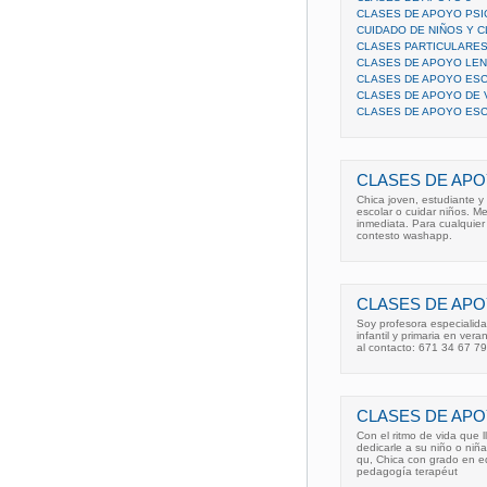
CLASES DE APOYO PS
CUIDADO DE NIÑOS Y 
CLASES PARTICULARES
CLASES DE APOYO LEN
CLASES DE APOYO ES
CLASES DE APOYO DE
CLASES DE APOYO ES
CLASES DE APO
Chica joven, estudiante y
escolar o cuidar niños. Me
inmediata. Para cualquie
contesto washapp.
CLASES DE APO
Soy profesora especialida
infantil y primaria en ver
al contacto: 671 34 67 79
CLASES DE APOY
Con el ritmo de vida que 
dedicarle a su niño o niña
qu, Chica con grado en ed
pedagogía terapéut