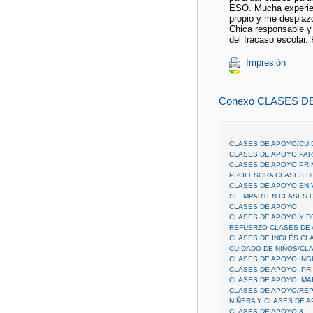
ESO. Mucha experien
propio y me desplazo
Chica responsable y 
del fracaso escolar
Impresión
Conexo CLASES D
CLASES DE APOYO/CUI
CLASES DE APOYO PAR
CLASES DE APOYO PRIM
PROFESORA CLASES D
CLASES DE APOYO EN
SE IMPARTEN CLASES 
CLASES DE APOYO
CLASES DE APOYO Y 
REFUERZO CLASES DE
CLASES DE INGLÉS CL
CUIDADO DE NIÑOS/CL
CLASES DE APOYO ING
CLASES DE APOYO: PR
CLASES DE APOYO: MA
CLASES DE APOYO/RE
NIÑERA Y CLASES DE 
CLASES DE APOYO 3