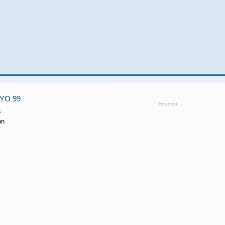
YO 99
Anuncio
a
ón