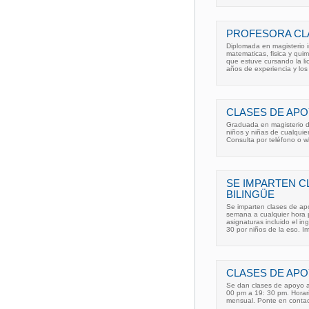
PROFESORA CL
Diplomada en magisterio i
matematicas, fisica y qui
que estuve cursando la li
años de experiencia y los
CLASES DE AP
Graduada en magisterio d
niños y niñas de cualquier 
Consulta por teléfono o 
SE IMPARTEN C
BILINGÜE
Se imparten clases de apoy
semana a cualquier hora p
asignaturas incluido el in
30 por niños de la eso. I
CLASES DE AP
Se dan clases de apoyo a 
00 pm a 19: 30 pm. Horar
mensual. Ponte en contact