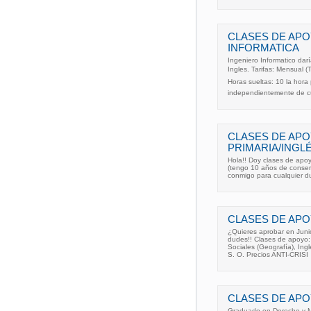
CLASES DE APO
INFORMATICA
Ingeniero Informatico dar
Ingles. Tarifas: Mensual (
Horas sueltas: 10 la hor
independientemente de 
CLASES DE APO
PRIMARIA/INGL
Hola!! Doy clases de apo
(tengo 10 años de conser
conmigo para cualquier d
CLASES DE APO
¿Quieres aprobar en Juni
dudes!! Clases de apoyo: 
Sociales (Geografía), Ingl
S. O. Precios ANTI-CRISI
CLASES DE AP
Graduado en Derecho y M