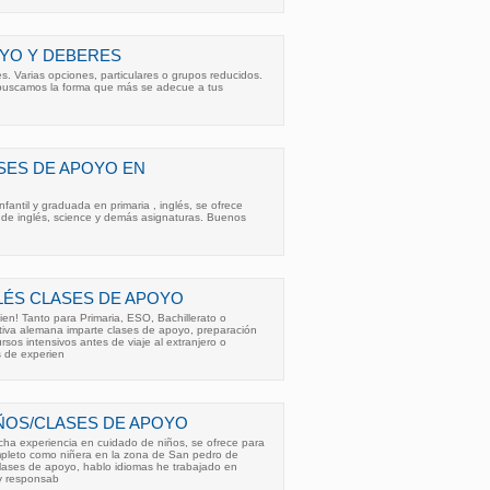
OYO Y DEBERES
. Varias opciones, particulares o grupos reducidos.
buscamos la forma que más se adecue a tus
SES DE APOYO EN
fantil y graduada en primaria , inglés, se ofrece
 de inglés, science y demás asignaturas. Buenos
LÉS CLASES DE APOYO
en! Tanto para Primaria, ESO, Bachillerato o
tiva alemana imparte clases de apoyo, preparación
os intensivos antes de viaje al extranjero o
 de experien
ÑOS/CLASES DE APOYO
ha experiencia en cuidado de niños, se ofrece para
mpleto como niñera en la zona de San pedro de
clases de apoyo, hablo idiomas he trabajado en
y responsab