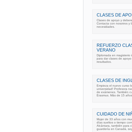
CLASES DE AP
Clases de apoyo y deberes
Contacta con nosotros y 
necesidades.
REFUERZO CLA
VERANO
Diplomada en magisterio in
para dar clases de apoyo
resultados.
CLASES DE ING
Empieza el nuevo curso bi
universidad! Profesora na
de exámenes. También curs
Erasmus. Más de 15 años
CUIDADO DE NI
Mujer de 33 años con muc
días sueltos o tiempo co
Alcántara, también para 
guardería en Canadá, so