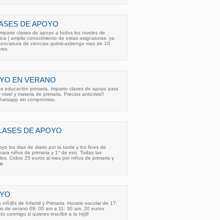
ASES DE APOYO
mparte clases de apoyo a todos los niveles de
mica ( amplio conocimiento de estas asignaturas, ya
cenciatura de ciencias quimicas)tengo mas de 10
 res
OYO EN VERANO
e educación primaria. Imparto clases de apoyo para
nivel y materia de primaria. Precios anticrisis!!
whatsapp sin compromiso.
LASES DE APOYO
o los dias de diario por la tarde y los fines de
ara niños de primaria y 1° de eso. Todas las
gles. Cobro 25 euros al mes por niños de primaria y
mp
OYO
niñ@s de Infantil y Primaria. Horario escolar de 17:
io de verano 09: 00 am a 11: 30 am. 20 euros
o conmigo si quieres inscribir a tu hij@