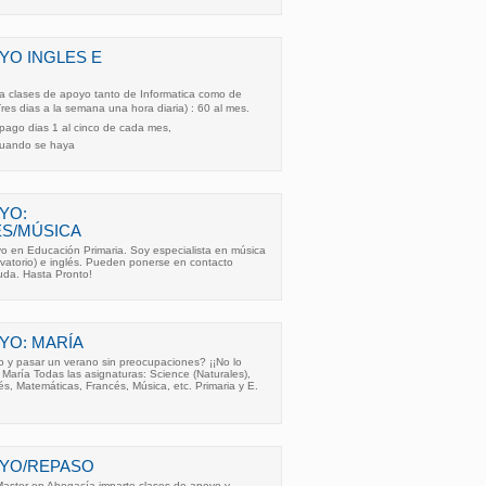
YO INGLES E
ía clases de apoyo tanto de Informatica como de
Tres dias a la semana una hora diaria) : 60 al mes.
a pago dias 1 al cinco de cada mes,
cuando se haya
YO:
ÉS/MÚSICA
yo en Educación Primaria. Soy especialista en música
vatorio) e inglés. Pueden ponerse en contacto
uda. Hasta Pronto!
YO: MARÍA
o y pasar un verano sin preocupaciones? ¡¡No lo
María Todas las asignaturas: Science (Naturales),
és, Matemáticas, Francés, Música, etc. Primaria y E.
OYO/REPASO
aster en Abogacía imparte clases de apoyo y