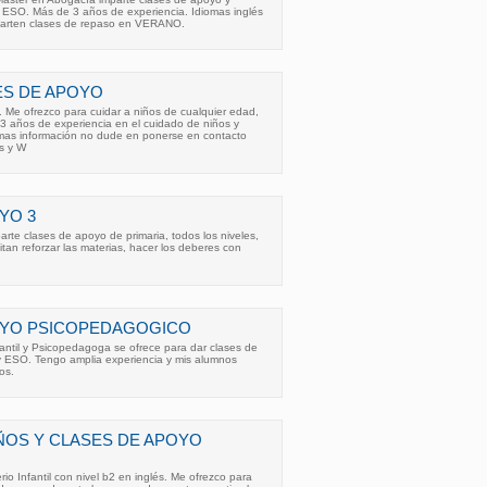
y ESO. Más de 3 años de experiencia. Idiomas inglés
parten clases de repaso en VERANO.
ES DE APOYO
 Me ofrezco para cuidar a niños de cualquier edad,
3 años de experiencia en el cuidado de niños y
a mas información no dude en ponerse en contacto
s y W
YO 3
arte clases de apoyo de primaria, todos los niveles,
tan reforzar las materias, hacer los deberes con
OYO PSICOPEDAGOGICO
antil y Psicopedagoga se ofrece para dar clases de
 y ESO. Tengo amplia experiencia y mis alumnos
os.
ÑOS Y CLASES DE APOYO
o Infantil con nivel b2 en inglés. Me ofrezco para