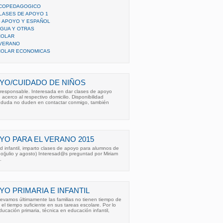
ICOPEDAGOGICO
CLASES DE APOYO 1
 APOYO Y ESPAÑOL
GUA Y OTRAS
COLAR
 VERANO
COLAR ECONOMICAS
YO/CUIDADO DE NIÑOS
 responsable. Interesada en dar clases de apoyo
 acerco al respectivo domicilio. Disponibilidad
r duda no duden en contactar conmigo, también
YO PARA EL VERANO 2015
d infantil, imparto clases de apoyo para alumnos de
ano(julio y agosto) Interesad@s preguntad por Miriam
.
O PRIMARIA E INFANTIL
llevamos últimamente las familias no tienen tiempo de
 el tiempo suficiente en sus tareas escolare. Por lo
ucación primaria, técnica en educación infantil,