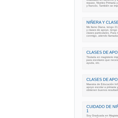
repaso. Niveles Primaria 
y francés. También se im
NIÑERA Y CLAS
Me llamo Diana, tengo 21.
y clases de apoyo, tengo 
clases particulares. Par
conmigo, atiendo llamada
CLASES DE APO
Titulada en magisterio imp
para escolares que necesi
ayuda, etc.
CLASES DE AP
Maestra de Educación Inf
apoyo escolar a primaria
obtienen buenos resultad
CUIDADO DE NI
1
Soy Graduada en Magisteri