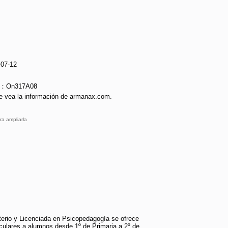
-07-12
ie：On317A08
e vea la información de armanax.com.
ra ampliarla
erio y Licenciada en Psicopedagogía se ofrece
iculares a alumnos desde 1º de Primaria a 2º de