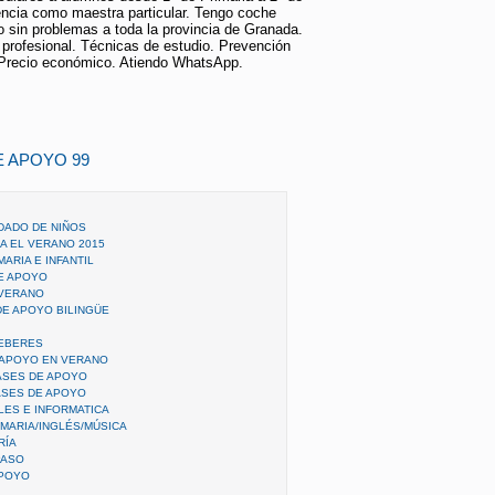
cia como maestra particular. Tengo coche
 sin problemas a toda la provincia de Granada.
profesional. Técnicas de estudio. Prevención
. Precio económico. Atiendo WhatsApp.
E APOYO 99
DADO DE NIÑOS
A EL VERANO 2015
ARIA E INFANTIL
E APOYO
 VERANO
DE APOYO BILINGÜE
DEBERES
 APOYO EN VERANO
ASES DE APOYO
ASES DE APOYO
LES E INFORMATICA
IMARIA/INGLÉS/MÚSICA
RÍA
PASO
APOYO