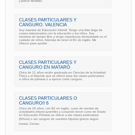
y precio flexibles.
CLASES PARTICULARES Y
CANGURO. VALENCIA
Soy maestra de Educación Infantil. Tengo una lista larga de
cursos relacionados con la educación y los niños. Soy
monitora de tiempo libre y tengo experiencia demostrable en el
cuidado de niños. Además de tener el B1 de inglés. Me
ofrezco para ayudar
CLASES PARTICULARES Y
CANGURO EN MATARÓ
Chica de 21 años recién graduada en Ciencias de la Actividad
Física y el Deporte que se ofrece para dar clases particulares
a niños de primaria o a ejercer como canguro.
CLASES PARTICULARES O
CANGURO!! 6
Chico de 20 años, con B1 en inglés, curso de monitor de
actividades infanto-juveniles y cursando tercer curso de Grado
en Educación Primaria se ofrece a dar clases particulares
(6/hora) o ser canguro de vuestros hijos/as (precio según
horas). Contac