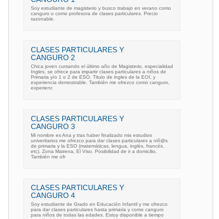
Soy estudiante de magisterio y busco trabajo en verano como
canguro o como profesora de clases particulares. Precio
razonable.
CLASES PARTICULARES Y
CANGURO 2
Chica joven cursando el último año de Magisterio, especialidad
Ingles, se ofrece para impartir clases particulares a niños de
Primaria y/o 1 o 2 de ESO. Titulo de ingles de la EOI, y
experiencia demostrable. También me ofrezco como canguro,
experienc
CLASES PARTICULARES Y
CANGURO 3
Mi nombre es Ana y tras haber finalizado mis estudios
univeritarios me ofrezco para dar clases particulares a niñ@s
de primaria y la ESO (matemáticas, lengua, inglés, francés,
etc). Zona Mairena, El Viso. Posibilidad de ir a domicilio.
También me ofr
CLASES PARTICULARES Y
CANGURO 4
Soy estudiante de Grado en Educación Infantil y me ofrezco
para dar clases particulares hasta primaria y como canguro
para niños de todas las edades. Estoy disponible a tiempo