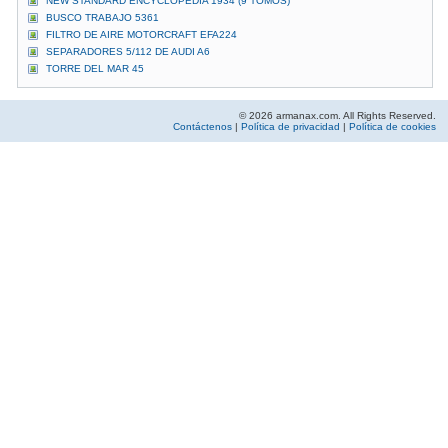
NEW STANDARD ENCYCLOPEDIA 1934 (9 TOMOS)
BUSCO TRABAJO 5361
FILTRO DE AIRE MOTORCRAFT EFA224
SEPARADORES 5/112 DE AUDI A6
TORRE DEL MAR 45
© 2026 armanax.com. All Rights Reserved.
Contáctenos
|
Política de privacidad
|
Política de cookies