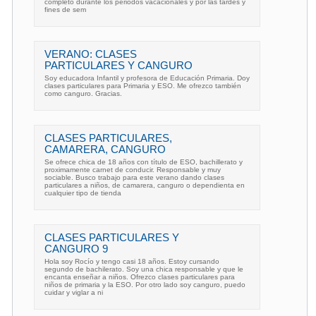
completo durante los periodos vacacionales y por las tardes y
fines de sem
VERANO: CLASES
PARTICULARES Y CANGURO
Soy educadora Infantil y profesora de Educación Primaria. Doy
clases particulares para Primaria y ESO. Me ofrezco también
como canguro. Gracias.
CLASES PARTICULARES,
CAMARERA, CANGURO
Se ofrece chica de 18 años con título de ESO, bachillerato y
proximamente carnet de conducir. Responsable y muy
sociable. Busco trabajo para este verano dando clases
particulares a niños, de camarera, canguro o dependienta en
cualquier tipo de tienda
CLASES PARTICULARES Y
CANGURO 9
Hola soy Rocío y tengo casi 18 años. Estoy cursando
segundo de bachilerato. Soy una chica responsable y que le
encanta enseñar a niños. Ofrezco clases particulares para
niños de primaria y la ESO. Por otro lado soy canguro, puedo
cuidar y viglar a ni