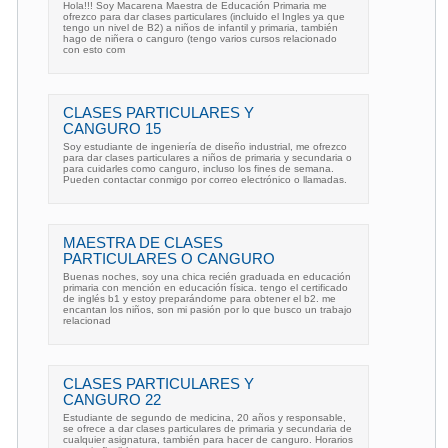
Hola!!! Soy Macarena Maestra de Educación Primaria me
ofrezco para dar clases particulares (incluido el Ingles ya que
tengo un nivel de B2) a niños de infantil y primaria, también
hago de niñera o canguro (tengo varios cursos relacionado
con esto com
CLASES PARTICULARES Y
CANGURO 15
Soy estudiante de ingeniería de diseño industrial, me ofrezco
para dar clases particulares a niños de primaria y secundaria o
para cuidarles como canguro, incluso los fines de semana.
Pueden contactar conmigo por correo electrónico o llamadas.
MAESTRA DE CLASES
PARTICULARES O CANGURO
Buenas noches, soy una chica recién graduada en educación
primaria con mención en educación física. tengo el certificado
de inglés b1 y estoy preparándome para obtener el b2. me
encantan los niños, son mi pasión por lo que busco un trabajo
relacionad
CLASES PARTICULARES Y
CANGURO 22
Estudiante de segundo de medicina, 20 años y responsable,
se ofrece a dar clases particulares de primaria y secundaria de
cualquier asignatura, también para hacer de canguro. Horarios