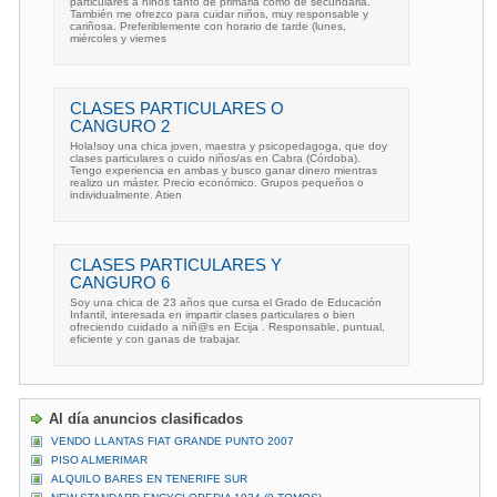
particulares a niños tanto de primaria como de secundaria.
También me ofrezco para cuidar niños, muy responsable y
cariñosa. Preferiblemente con horario de tarde (lunes,
miércoles y viernes
CLASES PARTICULARES O
CANGURO 2
Hola!soy una chica joven, maestra y psicopedagoga, que doy
clases particulares o cuido niños/as en Cabra (Córdoba).
Tengo experiencia en ambas y busco ganar dinero mientras
realizo un máster. Precio económico. Grupos pequeños o
individualmente. Atien
CLASES PARTICULARES Y
CANGURO 6
Soy una chica de 23 años que cursa el Grado de Educación
Infantil, interesada en impartir clases particulares o bien
ofreciendo cuidado a niñ@s en Ecija . Responsable, puntual,
eficiente y con ganas de trabajar.
Al día anuncios clasificados
VENDO LLANTAS FIAT GRANDE PUNTO 2007
PISO ALMERIMAR
ALQUILO BARES EN TENERIFE SUR