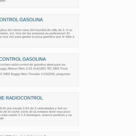
piec
ONTROL GASOLINA
lica del citroen xara del mundial de rally de 2, 4 cv,
metro, ect. Una de las emisoras es profesional. El
o una vez para gastar la poca gasolina que le falta a
CONTROL GASOLINA
oches radio-control de gasolina ideal para los
uggy Meteor Nitro 1/16 4x4(189), RC XBG Truck
 RC XBG Buggy Nitro Thunder 1/10(329), preguntar
HE RADIOCONTROL
S-4n pro escala 1/10 de 2 velocidades y 4x4 en
nto de el coche como de la emisora tiene muy poco
o esta usado 3 o 4 domingos, arranca perfecto y va
 de