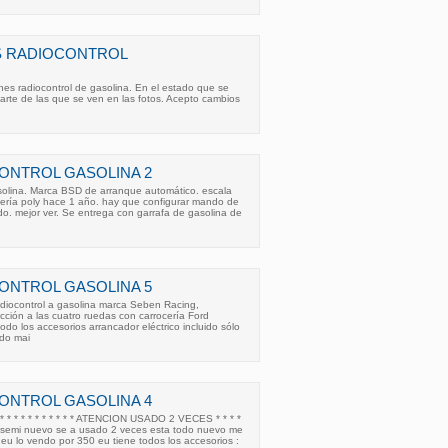
S RADIOCONTROL
es radiocontrol de gasolina. En el estado que se
rte de las que se ven en las fotos. Acepto cambios
ONTROL GASOLINA 2
solina. Marca BSD de arranque automático. escala
ería poly hace 1 año. hay que configurar mando de
o. mejor ver. Se entrega con garrafa de gasolina de
ONTROL GASOLINA 5
adiocontrol a gasolina marca Seben Racing,
acción a las cuatro ruedas con carrocería Ford
do los accesorios arrancador eléctrico incluido sólo
ndo mai
ONTROL GASOLINA 4
 * * * * * * * * * * ATENCION USADO 2 VECES * * * *
mo semi nuevo se a usado 2 veces esta todo nuevo me
eu lo vendo por 350 eu tiene todos los accesorios :