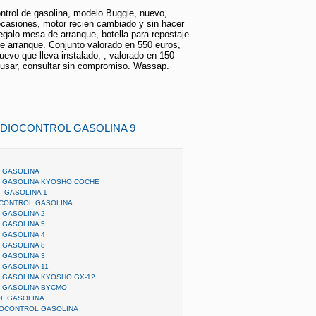
ntrol de gasolina, modelo Buggie, nuevo,
casiones, motor recien cambiado y sin hacer
regalo mesa de arranque, botella para repostaje
e arranque. Conjunto valorado en 550 euros,
nuevo que lleva instalado, , valorado en 150
 usar, consultar sin compromiso. Wassap.
ADIOCONTROL GASOLINA 9
 GASOLINA
 GASOLINA KYOSHO COCHE
-GASOLINA 1
OCONTROL GASOLINA
 GASOLINA 2
 GASOLINA 5
 GASOLINA 4
 GASOLINA 8
 GASOLINA 3
GASOLINA 11
 GASOLINA KYOSHO GX-12
 GASOLINA BYCMO
L GASOLINA
IOCONTROL GASOLINA