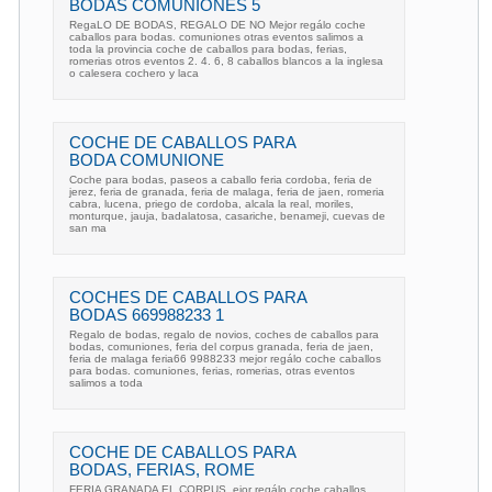
BODAS COMUNIONES 5
RegaLO DE BODAS, REGALO DE NO Mejor regálo coche
caballos para bodas. comuniones otras eventos salimos a
toda la provincia coche de caballos para bodas, ferias,
romerias otros eventos 2. 4. 6, 8 caballos blancos a la inglesa
o calesera cochero y laca
COCHE DE CABALLOS PARA
BODA COMUNIONE
Coche para bodas, paseos a caballo feria cordoba, feria de
jerez, feria de granada, feria de malaga, feria de jaen, romeria
cabra, lucena, priego de cordoba, alcala la real, moriles,
monturque, jauja, badalatosa, casariche, benameji, cuevas de
san ma
COCHES DE CABALLOS PARA
BODAS 669988233 1
Regalo de bodas, regalo de novios, coches de caballos para
bodas, comuniones, feria del corpus granada, feria de jaen,
feria de malaga feria66 9988233 mejor regálo coche caballos
para bodas. comuniones, ferias, romerias, otras eventos
salimos a toda
COCHE DE CABALLOS PARA
BODAS, FERIAS, ROME
FERIA GRANADA EL CORPUS, ejor regálo coche caballos