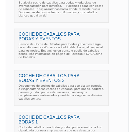
Se alquila coche de caballos para bodas y toda clase de
eventos también para romerías. . . Hacemos bodas con coche
de caballos , desplazándonos hasta donde el cliente quiera.
Disponemos de dos cocheros uniformados y dos caballos
blancos que tiran del
COCHE DE CABALLOS PARA
BODAS Y EVENTOS
Servicio de Coche de Caballos para Bodas y Eventos. Haga
de su día una ocasión única e inolvidable. Un regalo especial
para los novios. Enganches en tronco o tresillo de caballos
perlas. Más información en página de Facebook: OAC Coche
de Caballos
COCHE DE CABALLOS PARA
BODAS Y EVENTOS 2
Disponemos de coches de caballos para ese dia tan especial
a elegir entre varios coches de caballos, para bodas, bautizos,
paseos, y todo tipo de celebraciones, con lacayos
completamente uniformados y tambien a elegir entre distintos
caballos contact
COCHE DE CABALLOS PARA
BODAS 1
Coche de caballos para bodas y todo tipo de eventos. la foto
digitalizada por esta empresa es la que nos destaca por