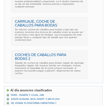
nuestra profesionalidad y trayectoria. no lo duden haremos de
su dia un dia inolvidable. buenos precios y mejoramos
cualquier presupu
CARRUAJE, COCHE DE
CABALLOS PARA BODAS
Se ofrecen coches de caballos para bodas y topo tipo de
eventos, tenemos dos troncos de caballos como se puede ver
en las fotos y tres tipos de borlajes. nos encargamos de todo
(arrego floran y cualquier tipo de detalle que nos quieran
comentar) tene
COCHES DE CABALLOS PARA
BODAS 2
Alquiler de coches de caballos para bodas: regalo de reportaje
fotográfico digital, hilo musical, brindis con champán, incluso
retocamos el maquillaje de la novia si fuera necesario. si
quieres nos puedes pagar a plazos!!. disponemos de varios
coches
Al día anuncios clasificados
FARO - RAMÓN Y CAJAL 28B
SANTA SUSANA. BCN. APART. 5 MN PLAYA
SE VENDE PLATAFORMA VIBRATORIA 7