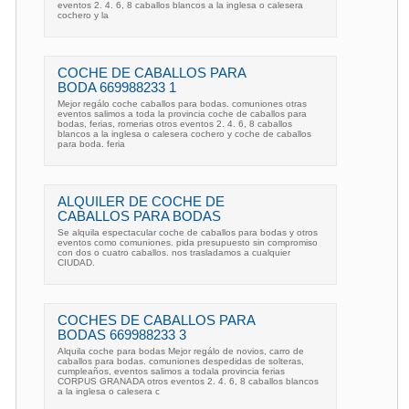
eventos 2. 4. 6, 8 caballos blancos a la inglesa o calesera
cochero y la
COCHE DE CABALLOS PARA
BODA 669988233 1
Mejor regálo coche caballos para bodas. comuniones otras
eventos salimos a toda la provincia coche de caballos para
bodas, ferias, romerias otros eventos 2. 4. 6, 8 caballos
blancos a la inglesa o calesera cochero y coche de caballos
para boda. feria
ALQUILER DE COCHE DE
CABALLOS PARA BODAS
Se alquila espectacular coche de caballos para bodas y otros
eventos como comuniones. pida presupuesto sin compromiso
con dos o cuatro caballos. nos trasladamos a cualquier
CIUDAD.
COCHES DE CABALLOS PARA
BODAS 669988233 3
Alquila coche para bodas Mejor regálo de novios, carro de
caballos para bodas. comuniones despedidas de solteras,
cumpleaños, eventos salimos a todala provincia ferias
CORPUS GRANADA otros eventos 2. 4. 6, 8 caballos blancos
a la inglesa o calesera c