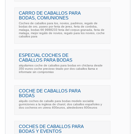
CARRO DE CABALLOS PARA
BODAS, COMUNIONES
Coches de caballos para los, novios, padrinos, regalo de
bodas de oro, paseo por feria de jerez, feria de cordoba,
malaga, bodas 66 9988233 feria del corpus granada, feria de
malaga, mejor regálo de novios, regalo para los novios, coche
caballos para
ESPECIAL COCHES DE
CABALLOS PARA BODAS
alquilamos coche de caballos para bodas en chiclana desde
350 euros coche precioso tirado por dos caballos llama e
informate sin compromiso
COCHE DE CABALLOS PARA
BODAS
alquilo coches de caballo para bodas modelo sociable
gurniciones a la inglesa de charol, dos caballos españoles y
dos cocheros en utrera 400euros, alrededores 600euros
COCHES DE CABALLOS PARA
BODAS Y EVENTOS