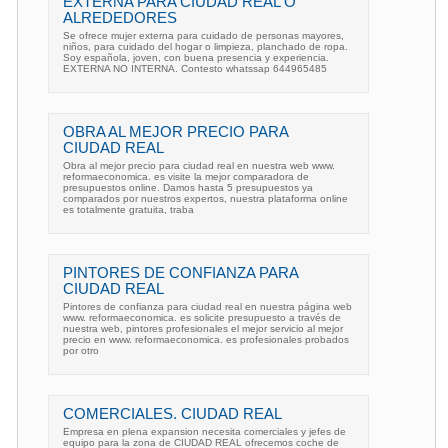
EXTERNA PARA CIUDAD REAL O
ALREDEDORES
Se ofrece mujer externa para cuidado de personas mayores,
niños, para cuidado del hogar o limpieza, planchado de ropa.
Soy española, joven, con buena presencia y experiencia.
EXTERNA NO INTERNA. Contesto whatssap 644965485
OBRA AL MEJOR PRECIO PARA
CIUDAD REAL
Obra al mejor precio para ciudad real en nuestra web www.
reformaeconomica. es visite la mejor comparadora de
presupuestos online. Damos hasta 5 presupuestos ya
comparados por nuestros expertos, nuestra plataforma online
es totalmente gratuita, traba
PINTORES DE CONFIANZA PARA
CIUDAD REAL
Pintores de confianza para ciudad real en nuestra página web
www. reformaeconomica. es solicite presupuesto a través de
nuestra web, pintores profesionales el mejor servicio al mejor
precio en www. reformaeconomica. es profesionales probados
por otro
COMERCIALES. CIUDAD REAL
Empresa en plena expansion necesita comerciales y jefes de
equipo para la zona de CIUDAD REAL ofrecemos coche de