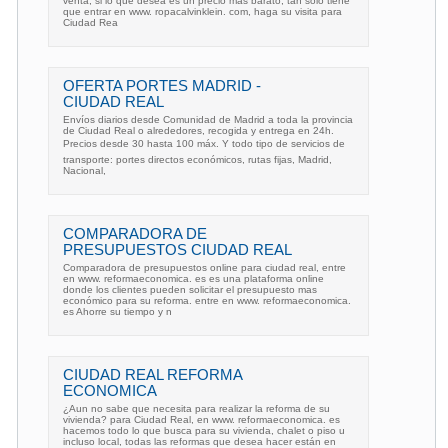
venta, si lo que desea es un precio mas barato, tan solo tiene
que entrar en www. ropacalvinklein. com, haga su visita para
Ciudad Rea
OFERTA PORTES MADRID -
CIUDAD REAL
Envíos diarios desde Comunidad de Madrid a toda la provincia
de Ciudad Real o alrededores, recogida y entrega en 24h.
Precios desde 30 hasta 100 máx. Y todo tipo de servicios de
transporte: portes directos económicos, rutas fijas, Madrid,
Nacional,
COMPARADORA DE
PRESUPUESTOS CIUDAD REAL
Comparadora de presupuestos online para ciudad real, entre
en www. reformaeconomica. es es una plataforma online
donde los clientes pueden solicitar el presupuesto mas
económico para su reforma. entre en www. reformaeconomica.
es Ahorre su tiempo y n
CIUDAD REAL REFORMA
ECONOMICA
¿Aun no sabe que necesita para realizar la reforma de su
vivienda? para Ciudad Real, en www. reformaeconomica. es
hacemos todo lo que busca para su vivienda, chalet o piso u
incluso local, todas las reformas que desea hacer están en