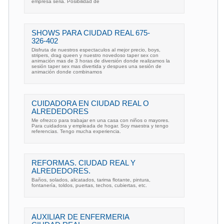
empresa seria. Posibilidad de
SHOWS PARA CIUDAD REAL 675-
326-402
Disfruta de nuestros espectaculos al mejor precio, boys,
stripers, drag queen y nuestro novedoso taper sex con
animación mas de 3 horas de diversión donde realizamos la
sesión taper sex mas divertida y despues una sesión de
animación donde combinamos
CUIDADORA EN CIUDAD REAL O
ALREDEDORES
Me ofrezco para trabajar en una casa con niños o mayores.
Para cuidadora y empleada de hogar. Soy maestra y tengo
referencias. Tengo mucha experiencia.
REFORMAS. CIUDAD REAL Y
ALREDEDORES.
Baños, solados, alicatados, tarima flotante, pintura,
fontanería, toldos, puertas, techos, cubiertas, etc.
AUXILIAR DE ENFERMERIA