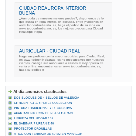
CIUDAD REAL ROPA INTERIOR
BUENA
¿Aun duda de nuestros mejores precios?, disponemos de lo
que busca en ropa interior, sin escusas, entre y visitenos en
www. todoonlinebarato. es, haga el pedido de su ropa en
www. todoonlinebarato. es, los mejores precios para Ciudad
Real aqui. Ropa
AURICULAR - CIUDAD REAL
Haga sus pedidos con la mayor seguridad para Ciudad Real,
en www. todoonlinebarato. es no preocupamos por nuestros
clientes, consiga sus auriculares o cascos al mejor precio de
venta online, encuentrenos en www. todoonlinebarato. es,
haga su pedido o
Al día anuncios clasificados
DOS BLOQUES DE 4 SELLOS DE VALENCIA
CITROEN - C4 1. 6 HDI 92 COLLECTION
PINTURA TRADICIONAL Y DECORATIVA
APARTAMENTO CON DE PLAZA GARAGE
LIMPIEZA DEL HOGAR 102
EL SABINAR ? URBANIZ 40
PROTECTOR ORQUILLAS
ÁTICO CON TERRAZA DE 40 M2 EN MANACOR