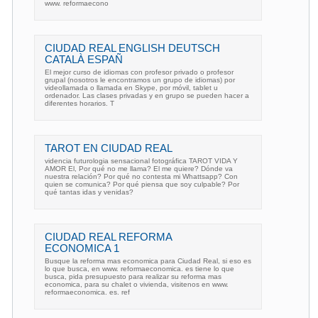
www. reformaecono
CIUDAD REAL ENGLISH DEUTSCH
CATALÀ ESPAÑ
El mejor curso de idiomas con profesor privado o profesor
grupal (nosotros le encontramos un grupo de idiomas) por
videollamada o llamada en Skype, por móvil, tablet u
ordenador. Las clases privadas y en grupo se pueden hacer a
diferentes horarios. T
TAROT EN CIUDAD REAL
videncia futurologia sensacional fotográfica TAROT VIDA Y
AMOR El, Por qué no me llama? El me quiere? Dónde va
nuestra relación? Por qué no contesta mi Whattsapp? Con
quien se comunica? Por qué piensa que soy culpable? Por
qué tantas idas y venidas?
CIUDAD REAL REFORMA
ECONOMICA 1
Busque la reforma mas economica para Ciudad Real, si eso es
lo que busca, en www. reformaeconomica. es tiene lo que
busca, pida presupuesto para realizar su reforma mas
economica, para su chalet o vivienda, visitenos en www.
reformaeconomica. es. ref