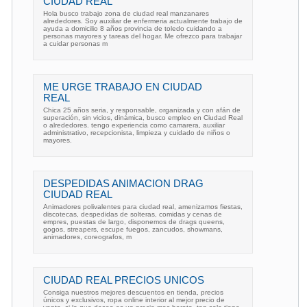
CIUDAD REAL
Hola busco trabajo zona de ciudad real manzanares
alrededores. Soy auxiliar de enfermeria actualmente trabajo de
ayuda a domicilio 8 años provincia de toledo cuidando a
personas mayores y tareas del hogar. Me ofrezco para trabajar
a cuidar personas m
ME URGE TRABAJO EN CIUDAD
REAL
Chica 25 años seria, y responsable, organizada y con afán de
superación, sin vicios, dinámica, busco empleo en Ciudad Real
o alrededores. tengo experiencia como camarera, auxiliar
administrativo, recepcionista, limpieza y cuidado de niños o
mayores.
DESPEDIDAS ANIMACION DRAG
CIUDAD REAL
Animadores polivalentes para ciudad real, amenizamos fiestas,
discotecas, despedidas de solteras, comidas y cenas de
empres, puestas de largo, disponemos de drags queens,
gogos, streapers, escupe fuegos, zancudos, showmans,
animadores, coreografos, m
CIUDAD REAL PRECIOS UNICOS
Consiga nuestros mejores descuentos en tienda, precios
únicos y exclusivos, ropa online interior al mejor precio de