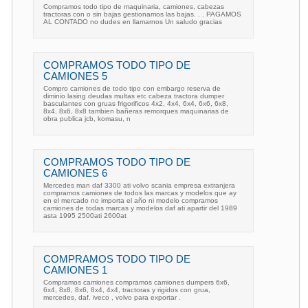
Compramos todo tipo de maquinaria, camiones, cabezas
tractoras con o sin bajas gestionamos las bajas. . . PAGAMOS
AL CONTADO no dudes en llamarnos Un saludo gracias
COMPRAMOS TODO TIPO DE
CAMIONES 5
Compro camiones de todo tipo con embargo reserva de
diminio lasing deudas multas etc cabeza tractora dumper
basculantes con gruas frigorificos 4x2, 4x4, 6x4, 6x6, 6x8,
8x4, 8x6, 8x8 tambien bañeras remorques maquinarias de
obra publica jcb, komasu, n
COMPRAMOS TODO TIPO DE
CAMIONES 6
Mercedes man daf 3300 ati volvo scania empresa extranjera
compramos camiones de todos las marcas y modelos que ay
en el mercado no importa el año ni modelo compramos
camiones de todas marcas y modelos daf ati apartir del 1989
asta 1995 2500ati 2600at
COMPRAMOS TODO TIPO DE
CAMIONES 1
Compramos camiones compramos camiones dumpers 6x6,
6x4, 8x8, 8x6, 8x4, 4x4, tractoras y rigidos con grua,
mercedes, daf. iveco , volvo para exportar .