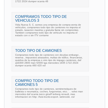
1722 2024 dumper scania 46
COMPRAMOS TODO TIPO DE
VEHICULOS 3
Vida Nueva S. C. somos una empresa de compra-venta de
vehiculos, compramos todo tipo de camiones no importa el
estado, tasacion maxima y gratuita llame sin compromiso.
Tambien compramos todo tipo de vehiculo no importa el
estado con o sin ITV contamo
TODO TIPO DE CAMIONES
Compramos todo tipo de camiones con deudas embargo ,
reserva , impuestos atrasados, multas de tráfico, financieras,
quiebra de la empresa o otro tipo de impago camiones, daf
ati3300 2800 man f2000 tga mercedes 1935 1722 2024
dumper scania 460 420 vol
COMPRO TODO TIPO DE
CAMIONES 5
Compramos todo tipo de camiones, semirremolques de
ballesta o neumatica, coches, furgonetas, etcc. . . volvo man
mercedes daf scania iveco ginaff terberg renault, mas
informacion en http: //luis-trucks-export. webnode. es/