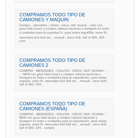
COMPRAMOS TODO TIPO DE
CAMIONES Y MAQUIN
Compro , mercedes ; volvos ; iveco: daf: scania: ; man con
grua hiab busco y compro cabeza tractoras y dumpers en lotes
o unidades para la exportaci¨n, para todas espa09a, volvo fh,
mercedes 6x4 6x6 etc. , renault , iveco 6x6, daf xf 460, 420 ,
com
COMPRAMOS TODO TIPO DE
CAMIONES 2
COMPRO , MERCEDES ; VOLVOS ; IVECO: DAF: SCANIA: , ,
, ; MAN con grua hiab busco y compro cabeza tractoras y
dumpers en lotes o unidades para la exportación, para todas
españa, volvo fh, mercedes 6x4 6x6 etc. , renault , iveco 6x6,
daf xf 460, 420 ,
COMPRAMOS TODO TIPO DE
CAMIONES (ESPAÑA)
COMPRO , MERCEDES ; VOLVOS ; IVECO: DAF: SCANIA: ;
MAN con grua hiab busco y compro cabeza tractoras y
dumpers en lotes o unidades para la exportación, para todas
españa, volvo fh, mercedes 6x4 6x6 etc. , renault , iveco 6x6,
daf xf 460, 420 , compro