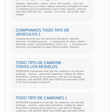
Compro , mercedes ; volvos ; iveco: daf: scania: ; man con
grua hiab busco y compro cabeza tractoras y dumpers en lotes
o unidades para la exportación, para todas españa, volvo fh,
mercedes 6x4 6x6 etc. , renault , iveco 6x6, daf xf 460, 420 ,
compro
COMPRAMOS TODO TIPO DE
VEHICULOS 1
Compramos todo tipo de camiones (Dumpers, cabezas
tractoras, hormigoneras etc. . ), maquinaria de obra ( mixtas,
giratorias, palas, motoniveladoras, minis, etc. . ). Contacta con
nosotros y le pasamos la mejor oferta posible. Saludos,
TODO TIPO DE CAMIONE -
TODOS LOS MODELOS
ATENCION Compramos todo tipo de camiones con deudas
embargo , reserva , impuestos atrasados, multas de tráfico,
financieras, quiebra de la empresa o otro tipo de impago
camiones, daf ati3300 2800 man f2000 tga mercedes 1935
1722 2024 dumper scania 46
TODO TIPO DE CAMIONES 1
ATENCION Compramos todo tipo de camiones con deudas
embargo , reserva , impuestos atrasados, multas de tráfico,
financieras, quiebra de la empresa o otro tipo de impago
camiones, daf ati3300 2800 man f2000 tga mercedes 1935