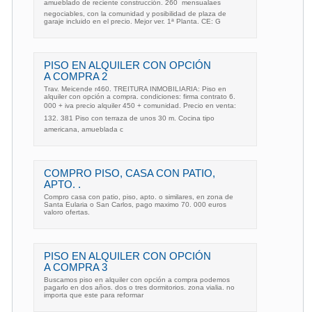
amueblado de reciente construcción. 260  mensualaes
negociables, con la comunidad y posibilidad de plaza de
garaje incluido en el precio. Mejor ver. 1ª Planta. CE: G
PISO EN ALQUILER CON OPCIÓN
A COMPRA 2
Trav. Meicende r460. TREITURA INMOBILIARIA: Piso en
alquiler con opción a compra. condiciones: firma contrato 6.
000 + iva precio alquiler 450 + comunidad. Precio en venta:
132. 381 Piso con terraza de unos 30 m. Cocina tipo
americana, amueblada c
COMPRO PISO, CASA CON PATIO,
APTO. .
Compro casa con patio, piso, apto. o similares, en zona de
Santa Eularia o San Carlos, pago maximo 70. 000 euros
valoro ofertas.
PISO EN ALQUILER CON OPCIÓN
A COMPRA 3
Buscamos piso en alquiler con opción a compra podemos
pagarlo en dos años. dos o tres dormitorios. zona vialia. no
importa que este para reformar