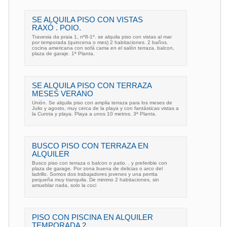
SE ALQUILA PISO CON VISTAS
RAXÓ . POIO.
Travesia da praia 1, nº8-1º. se alquila piso con vistas al mar
por temporada (quincena o mes) 2 habitaciones. 2 baños.
cocina americana con sofá cama en el salón terraza, balcon,
plaza de garaje. 1ª Planta.
SE ALQUILA PISO CON TERRAZA
MESES VERANO
Unión. Se alquila piso con amplia terraza para los meses de
Julio y agosto, muy cerca de la playa y con fantásticas vistas a
la Curota y playa. Playa a unos 10 metros. 3ª Planta.
BUSCO PISO CON TERRAZA EN
ALQUILER
Busco piso con terraza o balcon o patio. . y preferible con
plaza de garage. Por zona buena de delicias o arco del
ladrillo. Somos dos trabajadores jovenes y una perrita
pequeña muy tranquila. De minimo 2 habitaciones, sin
amueblar nada, solo la coci
PISO CON PISCINA EN ALQUILER
TEMPORADA 2