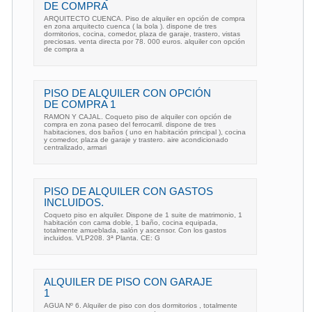
DE COMPRA
ARQUITECTO CUENCA. Piso de alquiler en opción de compra
en zona arquitecto cuenca ( la bola ). dispone de tres
dormitorios, cocina, comedor, plaza de garaje, trastero, vistas
preciosas. venta directa por 78. 000 euros. alquiler con opción
de compra a
PISO DE ALQUILER CON OPCIÓN
DE COMPRA 1
RAMON Y CAJAL. Coqueto piso de alquiler con opción de
compra en zona paseo del ferrocarril. dispone de tres
habitaciones, dos baños ( uno en habitación principal ), cocina
y comedor, plaza de garaje y trastero. aire acondicionado
centralizado, armari
PISO DE ALQUILER CON GASTOS
INCLUIDOS.
Coqueto piso en alquiler. Dispone de 1 suite de matrimonio, 1
habitación con cama doble, 1 baño, cocina equipada,
totalmente amueblada, salón y ascensor. Con los gastos
incluidos. VLP208. 3ª Planta. CE: G
ALQUILER DE PISO CON GARAJE
1
AGUA Nº 6. Alquiler de piso con dos dormitorios , totalmente