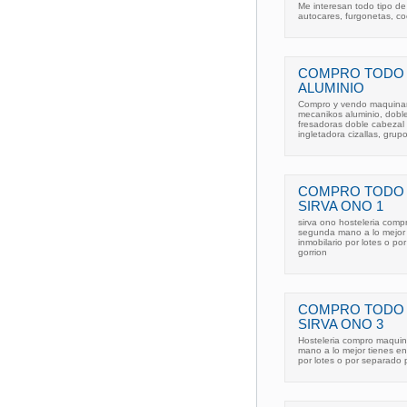
Me interesan todo tipo de
autocares, furgonetas, co
COMPRO TODO 
ALUMINIO
Compro y vendo maquinaria 
mecanikos aluminio, dobl
fresadoras doble cabezal
ingletadora cizallas, grupo 
COMPRO TODO 
SIRVA ONO 1
sirva ono hosteleria comp
segunda mano a lo mejor 
inmobilario por lotes o po
gorrion
COMPRO TODO 
SIRVA ONO 3
Hosteleria compro maquina
mano a lo mejor tienes en
por lotes o por separado pa