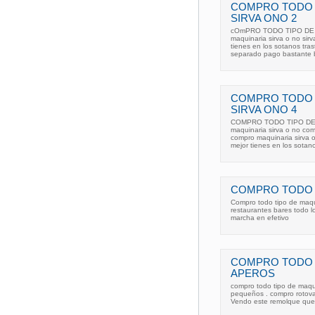
COMPRO TODO 
SIRVA ONO 2
cOmPRO TODO TIPO DE M
maquinaria sirva o no sir
tienes en los sotanos tras
separado pago bastante bi
COMPRO TODO 
SIRVA ONO 4
COMPRO TODO TIPO DE M
maquinaria sirva o no com
compro maquinaria sirva 
mejor tienes en los sotano
COMPRO TODO T
Compro todo tipo de maqu
restaurantes bares todo l
marcha en efetivo
COMPRO TODO T
APEROS
compro todo tipo de maqui
pequeños . compro rotovat
Vendo este remolque que 