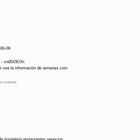
-06-09
ie：vndDOEOn
e vea la información de armanax.com.
ra ampliarla
e hosteleria restaurantes negocios