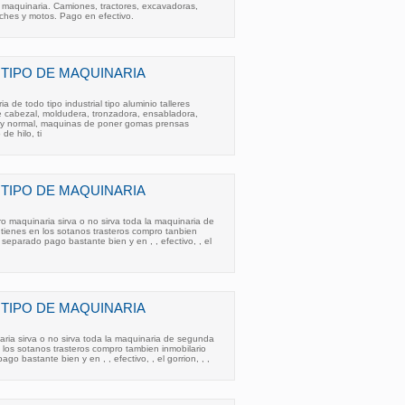
 maquinaria. Camiones, tractores, excavadoras,
ches y motos. Pago en efectivo.
TIPO DE MAQUINARIA
de todo tipo industrial tipo aluminio talleres
e cabezal, moldudera, tronzadora, ensabladora,
 y normal, maquinas de poner gomas prensas
de hilo, ti
TIPO DE MAQUINARIA
ro maquinaria sirva o no sirva toda la maquinaria de
tienes en los sotanos trasteros compro tanbien
r separado pago bastante bien y en , , efectivo, , el
TIPO DE MAQUINARIA
ria sirva o no sirva toda la maquinaria de segunda
 los sotanos trasteros compro tambien inmobilario
go bastante bien y en , , efectivo, , el gorrion, , ,