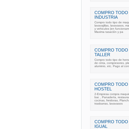
COMPRO TODO 
INDUSTRIA
Compro todo tipo de maqui
lavavajillas, lavavasos, m
y vehiculos (en funcionami
Maxima tasación y pa
COMPRO TODO 
TALLER
Compro todo tipo de herra
de cinta, compresores, pl
aluminio, etc. Pago al co
COMPRO TODO 
HOSTEL
2-Empresa compra maquina
bar. , Panadería, restaura
cocinas, freidoras, Planch
trasbarras, lavavasos
COMPRO TODO T
IGUAL