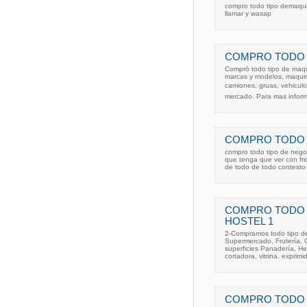
compro todo tipo demaquina
llamar y wasap
COMPRO TODO T
Compró todo tipo de maqu
marcas y modelos, maquinar
camiones, gruas, vehiculo
mercado. Para mas inform
COMPRO TODO T
compro todo tipo de negoc
que tenga que ver con 
de todo de todo contesto
COMPRO TODO 
HOSTEL 1
2-Compramos todo tipo de
Supermercado, Frutería, C
superficies Panadería, Hel
cortadora, vitrina, exprimi
COMPRO TODO T