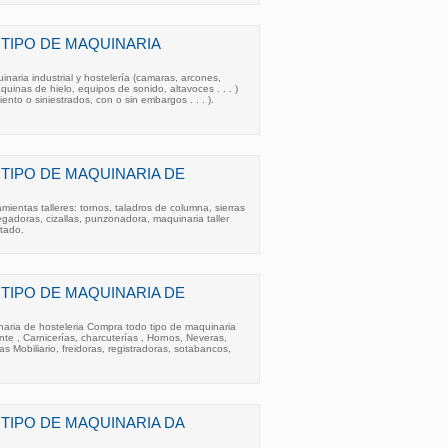
TIPO DE MAQUINARIA
naria industrial y hostelería (camaras, arcones,
aquinas de hielo, equipos de sonido, altavoces . . . )
ento o siniestrados, con o sin embargos . . . ).
TIPO DE MAQUINARIA DE
mientas talleres: tornos, taladros de columna, sierras
egadoras, cizallas, punzonadora, maquinaria taller
ntado.
TIPO DE MAQUINARIA DE
ria de hosteleria Compra todo tipo de maquinaria
nte , Carnicerías, charcuterías , Hornos, Neveras,
as Mobiliario, freidoras, registradoras, sotabancos,
IPO DE MAQUINARIA DA