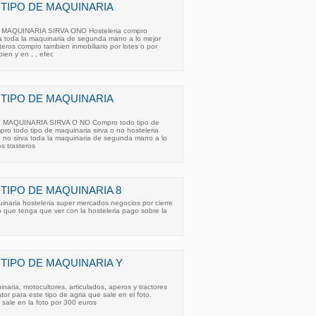
TIPO DE MAQUINARIA
AQUINARIA SIRVA ONO Hosteleria compro
va toda la maquinaria de segunda mano a lo mejor
teros compro tambien inmobiliario por lotes o por
en y en , , efec
TIPO DE MAQUINARIA
AQUINARIA SIRVA O NO Compro todo tipo de
pro todo tipo de maquinaria sirva o no hosteleria
o no sirva toda la maquinaria de segunda mano a lo
s trasteros
IPO DE MAQUINARIA 8
inaria hosteleria super mercados negocios por cierre
o que tenga que ver con la hosteleria pago sobre la
IPO DE MAQUINARIA Y
naria, motocultores, articulados, aperos y tractores
or para este tipo de agria que sale en el foto.
sale en la foto por 300 euros