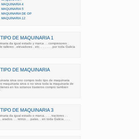
 MAQUINARIA 4
 MAQUINARIA 5
 MAQUINARIA DE OP
 MAQUINARIA 12
IPO DE MAQUINARIA 1
naria da igual estado y marca . . compresores .
alleres . elevadores . etc. . . . . . . por toda Galicia
TIPO DE MAQUINARIA
inaria sirva ono compro todo tipo de maquinaria
ro maquinaria sirva o no sirva toda la maquinaria de
tienes en los sotanos trasteros compro tambien
r
IPO DE MAQUINARIA 3
aria da igual estado o marca. . . . tractores . .
 arados. . . retros . . palas. . en toda Galicia. . . .