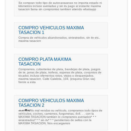
Se compran todo tipo de autocaravanas no importa estado ni
kilometros incluso averiadas y sin itv pago al instante maxima
tasacion llama sin compromiso tambien atiendo whatsapp
COMPRO VEHICULOS MAXIMA
TASACION 1
Compra de vehiculos abandonados, siniestrados, sin itv etc,
maxima tasacion
COMPRO PLATA MAXIMA
TASACION
Compramos, cuberterias de plata, bandejas de plata, juegos
de te, jarras de plata, trofeos, soperas de plata, conjuntos de
tocador, incluso elementos rotos, viejos o desparejados.
maxima tasacion. Calle Calabria, 104. (esquina Gran via)
frente a esta
COMPRO VEHICULOS MAXIMA
TASACION 2
🚗🚙🚚🚜No mal vendas su vehiculo, compramos todo tipos de
vehículos, coches, camiones, furgonetas, 4x4. . . con la
MAXIMA TASACION tambien lo compramos averiados* * *
siniestrados* * * sin itv* * * pendientes de sellos con la
MAXIMA TASACION. Nos encargamos