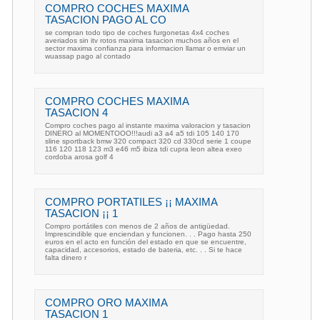
COMPRO COCHES MAXIMA
TASACION PAGO AL CO
se compran todo tipo de coches furgonetas 4x4 coches
averiados sin itv rotos maxima tasacion muchos años en el
sector maxima confianza para informacion llamar o emviar un
wuassap pago al contado
COMPRO COCHES MAXIMA
TASACION 4
Compro coches pago al instante maxima valoracion y tasacion
DINERO al MOMENTOOO!!!audi a3 a4 a5 tdi 105 140 170
sline sportback bmw 320 compact 320 cd 330cd serie 1 coupe
116 120 118 123 m3 e46 m5 ibiza tdi cupra leon altea exeo
cordoba arosa golf 4
COMPRO PORTATILES ¡¡ MAXIMA
TASACION ¡¡ 1
Compro portátiles con menos de 2 años de antigüedad.
Imprescindible que enciendan y funcionen. . . Pago hasta 250
euros en el acto en función del estado en que se encuentre,
capacidad, accesorios, estado de bateria, etc. . . Si te hace
falta dinero r
COMPRO ORO MAXIMA
TASACION 1