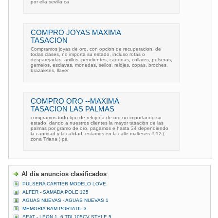
por ella sevilla ca
COMPRO JOYAS MAXIMA
TASACION
Compramos joyas de oro, con opcion de recuperacion, de
todas clases, no importa su estado, incluso rotas o
desparejadas. anillos, pendientes, cadenas, collares, pulseras,
gemelos, esclavas, monedas, sellos, relojes, copas, broches,
brazaletes, llaver
COMPRO ORO --MAXIMA
TASACION LAS PALMAS
compramos todo tipo de relojería de oro no importando su
estado, dando a nuestros clientes la mayor tasación de las
palmas por gramo de oro, pagamos e hasta 34 dependiendo
la cantidad y la calidad, estamos en la calle malteses # 12 (
zona Triana ) pa
Al día anuncios clasificados
PULSERA CARTIER MODELO LOVE.
ALFER - SAMADA POLE 125
AGUAS NUEVAS - AGUAS NUEVAS 1
MEMORIA RAM PORTATIL 3
SEAT - LEON 1. 6 TDI 105CV STYLE 5