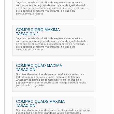
Joyería con más de 40 años de experiencia en el sector
compra todo tipo de joyas de oro o plata. da igual el estado
en el que se encuentren. joyas procedentes de herencias. . .
etc. pagamos el máximo y al instante. no dude en
consultarnos. joyeria la
COMPRO ORO MAXIMA
TASACION 2
Joyería con más de 40 años de experiencia en el sector
compra todo tipo de joyas de oro o plata. da igual el estado
en el que se encuentren. joyas procedentes de herencias. . .
etc. pagamos el máximo y al instante. no dude en
consultarnos. joyeria la
COMPRO QUAD MAXIMA
TASACION
Si quiere dinero rapido, desesarte de el, esta averiado etc
todos los quads pago en el acto, mandame la foto por
whassat y hablamos sin compromiso yo me encargo del
papeleo y de ir a por el sevilla cadiz malaga cordoba huelva
jaen almeria. . . yamaha
COMPRO QUADS MAXIMA
TASACION
Si quiere dinero rapido, desesarte de el, averiado etc todos los
quads pago en el acto, mandame la foto por whassat y