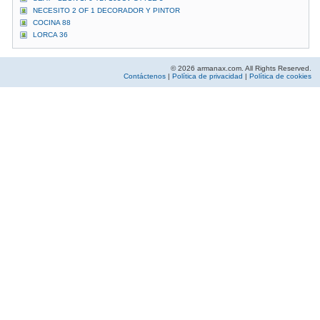
NECESITO 2 OF 1 DECORADOR Y PINTOR
COCINA 88
LORCA 36
© 2026 armanax.com. All Rights Reserved.
Contáctenos
|
Política de privacidad
|
Política de cookies