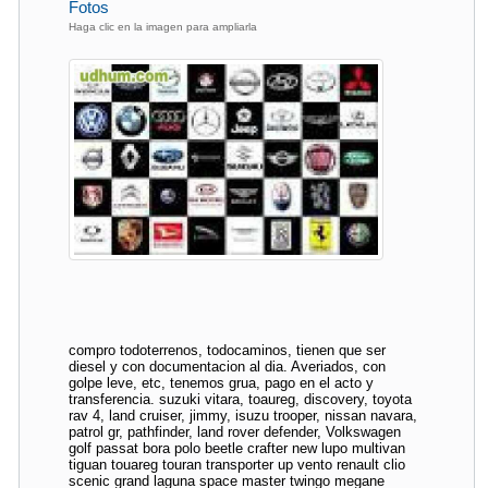
Fotos
Haga clic en la imagen para ampliarla
compro todoterrenos, todocaminos, tienen que ser
diesel y con documentacion al dia. Averiados, con
golpe leve, etc, tenemos grua, pago en el acto y
transferencia. suzuki vitara, toaureg, discovery, toyota
rav 4, land cruiser, jimmy, isuzu trooper, nissan navara,
patrol gr, pathfinder, land rover defender, Volkswagen
golf passat bora polo beetle crafter new lupo multivan
tiguan touareg touran transporter up vento renault clio
scenic grand laguna space master twingo megane