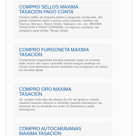
COMPRO SELLOS MAXIMA
TASACION PAGO CONTA
Compro sellos de España primer y segundo centenario, del
primer centenrio tanto nuevos como usados, tambien de
Francia, Monaco, Reino Unido, Vaticano, etc. etc. MAXIMA
TASACION Y PAGO CONTADO, no importa cantidad, me
desplazo para verlos. Tengo whats
COMPRO FURGONETA MAXIMA
TASACION
Compramos furgonetas maxima tasacion pago al contado
trafic vivaro vito viano caravelle transit kangoo berlingo etc
nissan ford mercedes citroen seriedad nos ocupamos de todos
los tramites llame
COMPRO ORO MAXIMA
TASACION
Se compra todo tipo de piezas de oro da igual su estado
maxima tasacion servicio a domicilio maxima discrepcion sin
moverse de su domicilio no dude en llamarnos y pedir
informacion
COMPRO AUTOCARAVANAS
MAXIMA TASACION