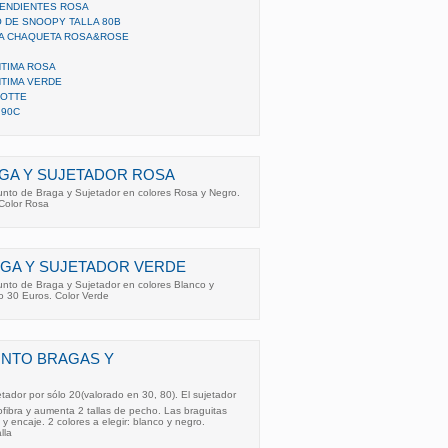
PENDIENTES ROSA
 DE SNOOPY TALLA 80B
DA CHAQUETA ROSA&ROSE
NTIMA ROSA
NTIMA VERDE
LOTTE
 90C
GA Y SUJETADOR ROSA
nto de Braga y Sujetador en colores Rosa y Negro.
 Color Rosa
GA Y SUJETADOR VERDE
nto de Braga y Sujetador en colores Blanco y
io 30 Euros. Color Verde
UNTO BRAGAS Y
ador por sólo 20(valorado en 30, 80). El sujetador
ofibra y aumenta 2 tallas de pecho. Las braguitas
y encaje. 2 colores a elegir: blanco y negro.
lla