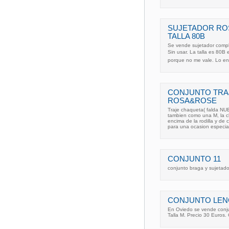
SUJETADOR RO
TALLA 80B
Se vende sujetador comp
Sin usar. La talla es 80B 
porque no me vale. Lo en
CONJUNTO TRA
ROSA&ROSE
Traje chaqueta( falda NU
tambien como una M, la ch
encima de la rodilla y de 
para una ocasion especia
CONJUNTO 11
conjunto braga y sujetador
CONJUNTO LENC
En Oviedo se vende conju
Talla M. Precio 30 Euros.