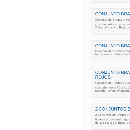
CONJUNTO BRA
Conjunto de Bragas y Suje
costuras, elástico y con u
Tallas: M, L y XL. Envio
CONJUNTO BRA
Sexy conjunto compuesto 
transparente. Talla única
CONJUNTO BRA
ROJOS
Conjunto de Bragas y Suje
sujetador: de la 90 a la 1
España. Tengo whatsapp 
2 CONJUNTOS 
2 Conjuntos de Bragas y S
flores y el otro verde agua
de la 38 a la 52. Envio 