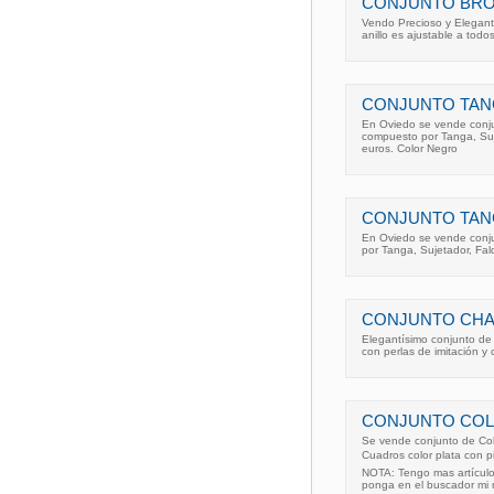
CONJUNTO BRO
Vendo Precioso y Elegante
anillo es ajustable a to
CONJUNTO TAN
En Oviedo se vende conju
compuesto por Tanga, Suj
euros. Color Negro
CONJUNTO TAN
En Oviedo se vende conju
por Tanga, Sujetador, Fal
CONJUNTO CHA
Elegantísimo conjunto de
con perlas de imitación y c
CONJUNTO COL
Se vende conjunto de Col
Cuadros color plata con 
NOTA: Tengo mas artículos
ponga en el buscador mi