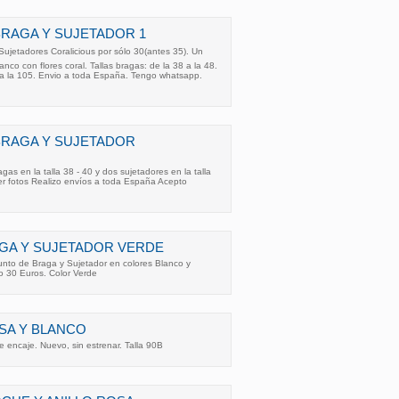
RAGA Y SUJETADOR 1
ujetadores Coralicious por sólo 30(antes 35). Un
anco con flores coral. Tallas bragas: de la 38 a la 48.
0 a la 105. Envio a toda España. Tengo whatsapp.
BRAGA Y SUJETADOR
 en la talla 38 - 40 y dos sujetadores en la talla
er fotos Realizo envíos a toda España Acepto
GA Y SUJETADOR VERDE
nto de Braga y Sujetador en colores Blanco y
io 30 Euros. Color Verde
SA Y BLANCO
e encaje. Nuevo, sin estrenar. Talla 90B