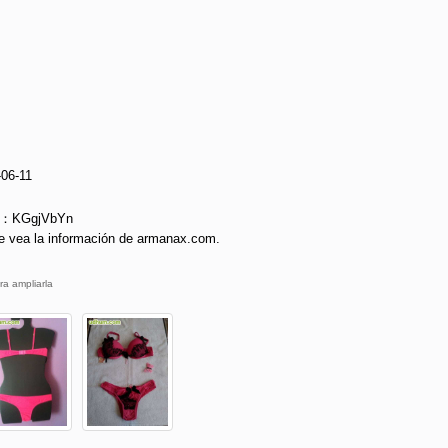
-06-11
ie：KGgjVbYn
e vea la información de armanax.com.
ra ampliarla