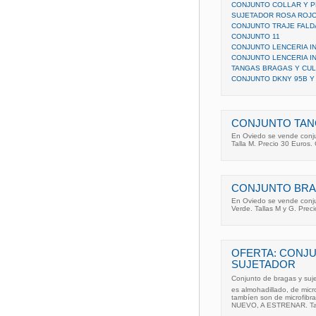
CONJUNTO COLLAR Y 
SUJETADOR ROSA ROJO
CONJUNTO TRAJE FAL
CONJUNTO 11
CONJUNTO LENCERIA I
CONJUNTO LENCERIA I
TANGAS BRAGAS Y CU
CONJUNTO DKNY 95B Y
CONJUNTO TAN
En Oviedo se vende conju
Talla M. Precio 30 Euros.
CONJUNTO BRA
En Oviedo se vende conju
Verde. Tallas M y G. Prec
OFERTA: CONJ
SUJETADOR
Conjunto de bragas y sujet
es almohadillado, de micr
tambíen son de microfibra 
NUEVO, A ESTRENAR. Ta