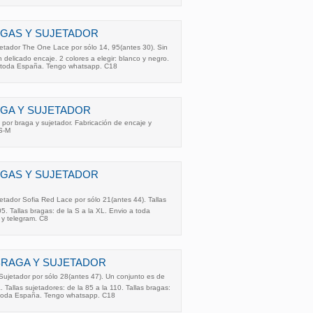
GAS Y SUJETADOR
tador The One Lace por sólo 14, 95(antes 30). Sin
n delicado encaje. 2 colores a elegir: blanco y negro.
 a toda España. Tengo whatsapp. C18
GA Y SUJETADOR
por braga y sujetador. Fabricación de encaje y
 S-M
GAS Y SUJETADOR
tador Sofia Red Lace por sólo 21(antes 44). Tallas
05. Tallas bragas: de la S a la XL. Envio a toda
y telegram. C8
BRAGA Y SUJETADOR
ujetador por sólo 28(antes 47). Un conjunto es de
. Tallas sujetadores: de la 85 a la 110. Tallas bragas:
a toda España. Tengo whatsapp. C18