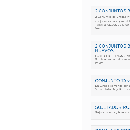
2 CONJUNTOS B
2 Conjuntos de Bragas y S
conjunto es coral y otro bl
Tallas sujetador: de la 9
C17
2 CONJUNTOS 
NUEVOS
LOVE CHIC THINGS 2 bragas
95 C nuevos a estrenar v
paypal.
CONJUNTO TAN
En Oviedo se vende conju
Verde. Tallas M y G. Prec
SUJETADOR RO
Sujetador rosa y blanco d