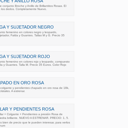
CHE Y ANILLO ROSA
 conjunto Broche y Anillo de Brillantitos Rosas. El
dos los dedos. Completamente Nuevo.
GA Y SUJETADOR NEGRO
nto femenino en colores negro y leopardo,
etador, Falda y Guantes. Tallas M y G. Precio 35
GA Y SUJETADOR ROJO
nto femenino en colores rojo y leopardo, compuesto
da y Guantes. Talla M. Precio 35 Euros. Color Rojo
PADO EN ORO ROSA
 colgante y pendientes chapado en oro rosa de 18k,
ristales. A estrenar.
LAR Y PENDIENTES ROSA
lar + Colgante + Pendientes a presión Rosa de
piedra brillante. NUEVO A ESTRENAR. PRECIO: 1, 5.
 bien de precio que le pueden interesar, para verlos
 num