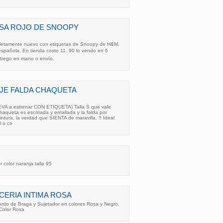
SA ROJO DE SNOOPY
letamente nuevo con etiquetas de Snoopy de H&M.
española. En tienda costo 11. 90 lo vendo en 6
trego en mano o envío.
JE FALDA CHAQUETA
EVA a estrenar CON ETIQUETA) Talla S que vale
aqueta es escotada y entallada y la falda por
cintura, la verdad que SIENTA de maravilla. !! Ideal
l o co
 color naranja talla 95
ERIA INTIMA ROSA
nto de Braga y Sujetador en colores Rosa y Negro.
 Color Rosa