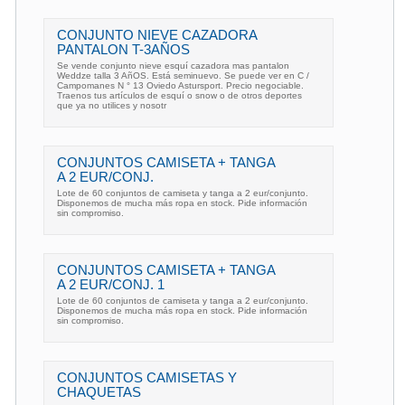
CONJUNTO NIEVE CAZADORA
PANTALON T-3AÑOS
Se vende conjunto nieve esquí cazadora mas pantalon
Weddze talla 3 AñOS. Está seminuevo. Se puede ver en C /
Campomanes N ° 13 Oviedo Astursport. Precio negociable.
Traenos tus artículos de esquí o snow o de otros deportes
que ya no utilices y nosotr
CONJUNTOS CAMISETA + TANGA
A 2 EUR/CONJ.
Lote de 60 conjuntos de camiseta y tanga a 2 eur/conjunto.
Disponemos de mucha más ropa en stock. Pide información
sin compromiso.
CONJUNTOS CAMISETA + TANGA
A 2 EUR/CONJ. 1
Lote de 60 conjuntos de camiseta y tanga a 2 eur/conjunto.
Disponemos de mucha más ropa en stock. Pide información
sin compromiso.
CONJUNTOS CAMISETAS Y
CHAQUETAS