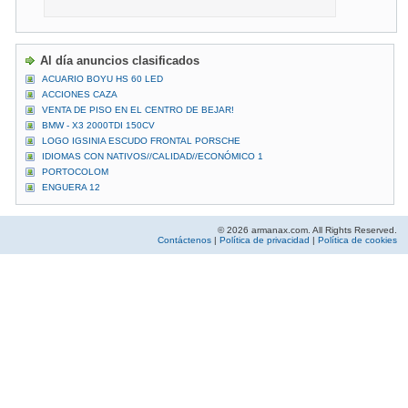
Al día anuncios clasificados
ACUARIO BOYU HS 60 LED
ACCIONES CAZA
VENTA DE PISO EN EL CENTRO DE BEJAR!
BMW - X3 2000TDI 150CV
LOGO IGSINIA ESCUDO FRONTAL PORSCHE
IDIOMAS CON NATIVOS//CALIDAD//ECONÓMICO 1
PORTOCOLOM
ENGUERA 12
© 2026 armanax.com. All Rights Reserved.
Contáctenos
|
Política de privacidad
|
Política de cookies