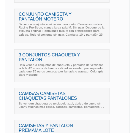
CONJUNTO CAMISETA Y
PANTALÓN MOTERO
Se vende conjunto equipación para moto: Camisetas motera
Racing Pro-Sport, manga larga talla M. Sin usar. Dispone de la
etiqueta original. Pantalones talla M con protecciones para
caídas. Todo el conjunto sin usar. Camiseta 10 y pantalón 25.
3 CONJUNTOS CHAQUETA Y
PANTALON
Hola vendo 3 conjuntos de chaqueta y pantalon de vestir son
la talla 42 nuevos de buena calidad se venden por separado
cada uno 25 euros contacto por llamada o wassap. Color gris
claro y oscuro
CAMISAS CAMISETAS
CHAQUETAS PANTALONES
Se venden chaqueta de terciopelo azul, abrigo de cuero sin
usar y muchas mas cosas, camisas, camisetas, pantalones. . .
CAMISETAS Y PANTALON
PREMAMA LOTE