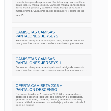
Lote de tres prendas premamá: Pantalon largo convertible en
pirata talla 40 marca yessica. Camiseta manga francesa talla
40/42 marca yessica y camiseta negra manga corta talla 4
marca promod. Cada prenda por separado 6 y el lote de las
tres 15.
CAMISETAS CAMISAS
PANTALONES JERSEYS
Se venden chaqueta de terciopelo azul, abrigo de cuero sin
usar y muchas mas cosas, camisas, camisetas, pantalones. . .
CAMISETAS CAMISAS
PANTALONES JERSEYS 1
Se venden chaqueta de terciopelo azul, abrigo de cuero sin
usar y muchas mas cosas, camisas, camisetas, pantalones. . .
OFERTA CAMISETA 2015 +
PANTALON DESCENSO
Oferta por liquidación! camiseta 2015 tld, con pantalones
cortos de descenso (cordura) solo hasta fin de existencias.
grandes acabados, costuras, cierres y cremalleras de muy
buena calidad, a estrenar con embalaje y etiqueta, más de 2
años de experie