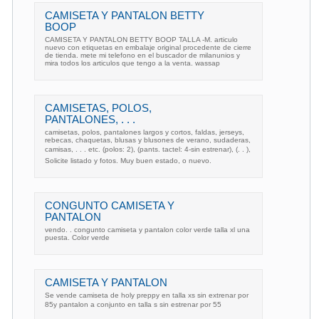
CAMISETA Y PANTALON BETTY
BOOP
CAMISETA Y PANTALON BETTY BOOP TALLA -M. articulo
nuevo con etiquetas en embalaje original procedente de cierre
de tienda. mete mi telefono en el buscador de milanunios y
mira todos los articulos que tengo a la venta. wassap
CAMISETAS, POLOS,
PANTALONES, . . .
camisetas, polos, pantalones largos y cortos, faldas, jerseys,
rebecas, chaquetas, blusas y blusones de verano, sudaderas,
camisas, . . . etc. (polos: 2), (pants. tactel: 4-sin estrenar), (. . ),
Solicite listado y fotos. Muy buen estado, o nuevo.
CONGUNTO CAMISETA Y
PANTALON
vendo. . congunto camiseta y pantalon color verde talla xl una
puesta. Color verde
CAMISETA Y PANTALON
Se vende camiseta de holy preppy en talla xs sin extrenar por
85y pantalon a conjunto en talla s sin estrenar por 55