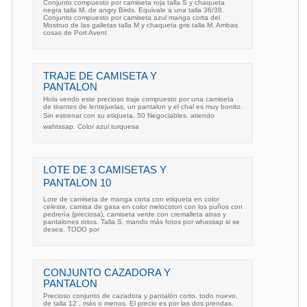
Conjunto compuesto por camiseta roja talla S y chaqueta
negra talla M. de angry Birds. Equivale a una talla 36/38.
Conjunto compuesto por camiseta azul manga corta del
Mostruo de las galletas talla M y chaqueta gris talla M. Ambas
cosas de Port Avent
TRAJE DE CAMISETA Y
PANTALON
Hola vendo este precioso traje compuesto por una camiseta
de tirantes de lentejuelas, un pantalon y el chal es muy bonito.
Sin estrenar con su etiqueta. 50 Negociables. atiendo
wahtssap. Color azul turquesa
LOTE DE 3 CAMISETAS Y
PANTALON 10 
Lote de camiseta de manga corta con etiqueta en color
celeste, camisa de gasa en color melocoton con los puños con
pedrería (preciosa), camiseta verde con cremalleta atras y
pantalones rotos. Talla S, mando más fotos por whassap si se
desea. TODO por
CONJUNTO CAZADORA Y
PANTALON
Precioso conjunto de cazadora y pantalón corto, todo nuevo,
de talla 12 , más o menos. El precio es por las dos prendas.