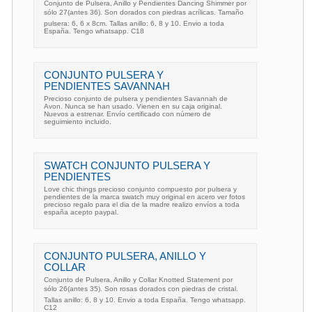
Conjunto de Pulsera, Anillo y Pendientes Dancing Shimmer por
sólo 27(antes 36). Son dorados con piedras acrílicas. Tamaño
pulsera: 6, 6 x 8cm. Tallas anillo: 6, 8 y 10. Envio a toda
España. Tengo whatsapp. C18
CONJUNTO PULSERA Y
PENDIENTES SAVANNAH
Precioso conjunto de pulsera y pendientes Savannah de
Avon. Nunca se han usado. Vienen en su caja original.
Nuevos a estrenar. Envío certificado con número de
seguimiento incluido.
SWATCH CONJUNTO PULSERA Y
PENDIENTES
Love chic things precioso conjunto compuesto por pulsera y
pendientes de la marca swatch muy original en acero ver fotos
precioso regalo para el dia de la madre realizo envíos a toda
españa acepto paypal.
CONJUNTO PULSERA, ANILLO Y
COLLAR
Conjunto de Pulsera, Anillo y Collar Knotted Statement por
sólo 26(antes 35). Son rosas dorados con piedras de cristal.
Tallas anillo: 6, 8 y 10. Envio a toda España. Tengo whatsapp.
C12