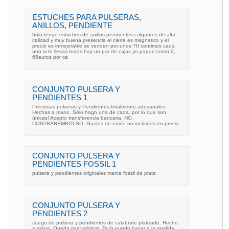
ESTUCHES PARA PULSERAS,
ANILLOS, PENDIENTE
hola tengo estuches de anillos pendientes colgantes de alta
calidad y muy buena presencia el cierre es magnetico y el
precio es inmejorable se venden por unos 70 centimos cada
uno si te llevas todos hay un par de cajas yo pague como 2,
65euros por ca
CONJUNTO PULSERA Y
PENDIENTES 1
Preciosas pulseras y Pendientes totalmente artesanales.
Hechas a mano. Sólo hago una de cada, por lo que son
únicas! Acepto transferencia bancaria, NO
CONTRAREMBOLSO. Gastos de envío no incluidos en precio.
CONJUNTO PULSERA Y
PENDIENTES FOSSIL 1
pulsera y pendientes originales marca fossil de plata
CONJUNTO PULSERA Y
PENDIENTES 2
Juego de pulsera y pendientes de calabrote plateado. Hecho
a mano. Queda muy original. Te la puedo hacer a la medida