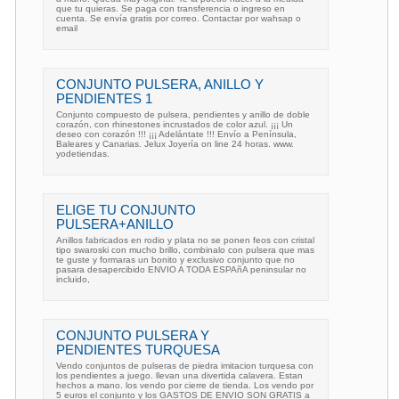
que tu quieras. Se paga con transferencia o ingreso en
cuenta. Se envía gratis por correo. Contactar por wahsap o
email
CONJUNTO PULSERA, ANILLO Y
PENDIENTES 1
Conjunto compuesto de pulsera, pendientes y anillo de doble
corazón, con rhinestones incrustados de color azul. ¡¡¡ Un
deseo con corazón !!! ¡¡¡ Adelántate !!! Envío a Península,
Baleares y Canarias. Jelux Joyería on line 24 horas. www.
yodetiendas.
ELIGE TU CONJUNTO
PULSERA+ANILLO
Anillos fabricados en rodio y plata no se ponen feos con cristal
tipo swaroski con mucho brillo, combinalo con pulsera que mas
te guste y formaras un bonito y exclusivo conjunto que no
pasara desapercibido ENVIO A TODA ESPAñA peninsular no
incluido,
CONJUNTO PULSERA Y
PENDIENTES TURQUESA
Vendo conjuntos de pulseras de piedra imitacion turquesa con
los pendientes a juego. llevan una divertida calavera. Estan
hechos a mano. los vendo por cierre de tienda. Los vendo por
5 euros el conjunto y los GASTOS DE ENVIO SON GRATIS a