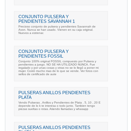
CONJUNTO PULSERA Y
PENDIENTES SAVANNAH 1
Precioso conjunto de pulsera y pendientes Savannah de
Avon. Nunca se han usado. Vienen en su caja original.
Nuevos a estrenar.
CONJUNTO PULSERA Y
PENDIENTES FOSSIL
Conjunto 100% original FOSSIL compuesto por Pulsera y
pendientes a juego. NO SE HA UTILIZADO NUNCA. Fue
regalado y por unas cosas y otras no se lo llegó a poner mi
mujer. Costó mucho mas de lo que se vende. Ver fotos con
sellos de certificado de aute
PULSERAS ANILLOS PENDIENTES
PLATA
Vendo Pulseras , Anillos y Pendientes de Plata . 5, 10 , 20 E
depende de lo k te interesa o todo junto. Tambien tengo
piezas sueltas o rotas. Atiendo llamadas y whasapp
PULSERAS ANILLOS PENDIENTES