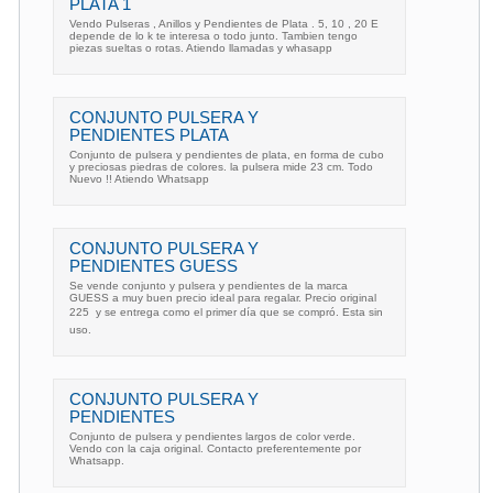
PLATA 1
Vendo Pulseras , Anillos y Pendientes de Plata . 5, 10 , 20 E
depende de lo k te interesa o todo junto. Tambien tengo
piezas sueltas o rotas. Atiendo llamadas y whasapp
CONJUNTO PULSERA Y
PENDIENTES PLATA
Conjunto de pulsera y pendientes de plata, en forma de cubo
y preciosas piedras de colores. la pulsera mide 23 cm. Todo
Nuevo !! Atiendo Whatsapp
CONJUNTO PULSERA Y
PENDIENTES GUESS
Se vende conjunto y pulsera y pendientes de la marca
GUESS a muy buen precio ideal para regalar. Precio original
225  y se entrega como el primer día que se compró. Esta sin
uso.
CONJUNTO PULSERA Y
PENDIENTES
Conjunto de pulsera y pendientes largos de color verde.
Vendo con la caja original. Contacto preferentemente por
Whatsapp.