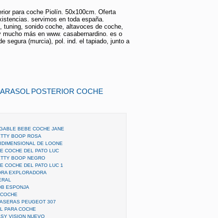
erior para coche Piolín. 50x100cm. Oferta
existencias. servimos en toda españa.
, tuning, sonido coche, altavoces de coche,
 y mucho más en www. casabernardino. es o
e segura (murcia), pol. ind. el tapiado, junto a
 PARASOL POSTERIOR COCHE
GABLE BEBE COCHE JANE
ETTY BOOP ROSA
IDIMENSIONAL DE LOONE
DE COCHE DEL PATO LUC
ETTY BOOP NEGRO
E COCHE DEL PATO LUC 1
ORA EXPLORADORA
ERAL
OB ESPONJA
 COCHE
RASERAS PEUGEOT 307
L PARA COCHE
SY VISION NUEVO