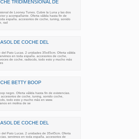
CHE TRIDIMENSIONAL DE
sional de Looney Tunes . Cubre la Luna y las dos
ctor y acompañante. Oferta válida hasta fin de
toda españa. accesorios de coche, tuning, sonido
e, rad
RASOL DE COCHE DEL
he del Pato Lucas. 2 unidades 35x45cm. Oferta válida
 servimos en toda españa. accesorios de coche,
tavoces de coche, radiocds, todo esto y mucho más
es
OCHE BETTY BOOP
p negro . Oferta válida hasta fin de existencias.
 accesorios de coche, tuning, sonido coche,
ocds, todo esto y mucho más en www.
tanos en molina de se
RASOL DE COCHE DEL
he del Pato Lucas. 2 unidades de 35x45cm. Oferta
encias. servimos en toda españa. accesorios de