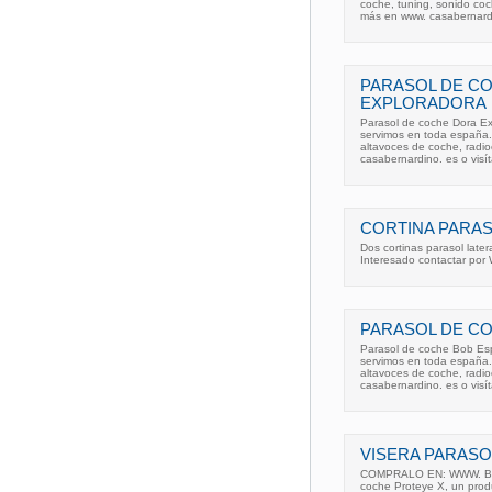
coche, tuning, sonido coc
más en www. casabernard
PARASOL DE C
EXPLORADORA
Parasol de coche Dora Exp
servimos en toda españa.
altavoces de coche, radi
casabernardino. es o visí
CORTINA PARAS
Dos cortinas parasol late
Interesado contactar por 
PARASOL DE C
Parasol de coche Bob Espo
servimos en toda españa.
altavoces de coche, radi
casabernardino. es o visí
VISERA PARASO
COMPRALO EN: WWW. BEST
coche Proteye X, un prod