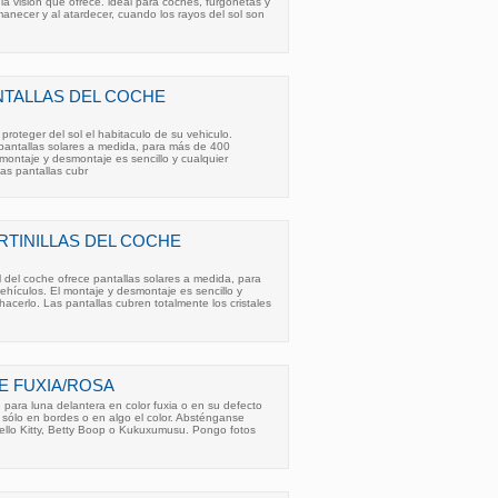
e la visión que ofrece. ideal para coches, furgonetas y
manecer y al atardecer, cuando los rayos del sol son
NTALLAS DEL COCHE
oteger del sol el habitaculo de su vehiculo.
 pantallas solares a medida, para más de 400
montaje y desmontaje es sencillo y cualquier
as pantallas cubr
TINILLAS DEL COCHE
 del coche ofrece pantallas solares a medida, para
hículos. El montaje y desmontaje es sencillo y
acerlo. Las pantallas cubren totalmente los cristales
E FUXIA/ROSA
para luna delantera en color fuxia o en su defecto
o sólo en bordes o en algo el color. Absténganse
llo Kitty, Betty Boop o Kukuxumusu. Pongo fotos