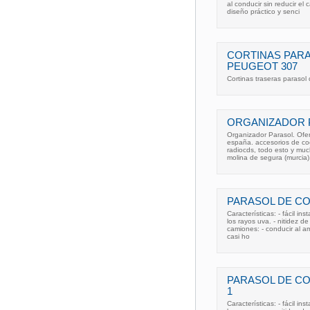
al conducir sin reducir el
diseño práctico y senci
CORTINAS PAR
PEUGEOT 307
Cortinas traseras parasol 
ORGANIZADOR 
Organizador Parasol. Ofer
españa. accesorios de co
radiocds, todo esto y mu
molina de segura (murcia)
PARASOL DE CO
Características: - fácil in
los rayos uva. - nitidez d
camiones: - conducir al a
casi ho
PARASOL DE CO
1
Características: - fácil in