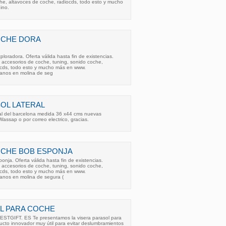
he, altavoces de coche, radiocds, todo esto y mucho
ino.
OCHE DORA
loradora. Oferta válida hasta fin de existencias.
 accesorios de coche, tuning, sonido coche,
ocds, todo esto y mucho más en www.
tanos en molina de seg
OL LATERAL
ral del barcelona medida 36 x44 cms nuevas
Wassap o por correo electrico, gracias.
OCHE BOB ESPONJA
nja. Oferta válida hasta fin de existencias.
 accesorios de coche, tuning, sonido coche,
ocds, todo esto y mucho más en www.
tanos en molina de segura (
L PARA COCHE
GIFT. ES Te presentamos la visera parasol para
ucto innovador muy útil para evitar deslumbramientos