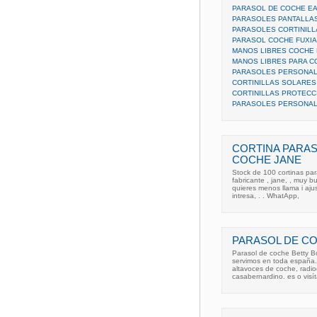
PARASOL DE COCHE EA
PARASOLES PANTALLA
PARASOLES CORTINILL
PARASOL COCHE FUXI
MANOS LIBRES COCHE
MANOS LIBRES PARA 
PARASOLES PERSONAL
CORTINILLAS SOLARES
CORTINILLAS PROTECC
PARASOLES PERSONAL
CORTINA PARAS
COCHE JANE
Stock de 100 cortinas par
fabricante , jane, , muy b
quieres menos llama i aj
intresa, . . WhatApp,
PARASOL DE C
Parasol de coche Betty Boo
servimos en toda españa.
altavoces de coche, radi
casabernardino. es o visí