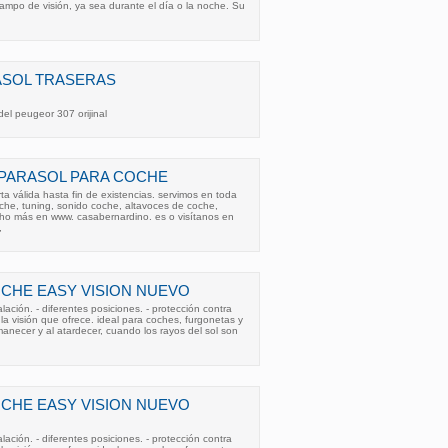
 campo de visión, ya sea durante el día o la noche. Su
ASOL TRASERAS
del peugeor 307 orijinal
PARASOL PARA COCHE
ta válida hasta fin de existencias. servimos en toda
che, tuning, sonido coche, altavoces de coche,
cho más en www. casabernardino. es o visítanos en
,
CHE EASY VISION NUEVO
stalación. - diferentes posiciones. - protección contra
e la visión que ofrece. ideal para coches, furgonetas y
manecer y al atardecer, cuando los rayos del sol son
CHE EASY VISION NUEVO
stalación. - diferentes posiciones. - protección contra