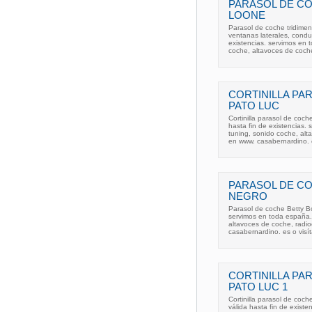
PARASOL DE CO
LOONE
Parasol de coche tridimen
ventanas laterales, condu
existencias. servimos en 
coche, altavoces de coch
CORTINILLA PA
PATO LUC
Cortinilla parasol de coc
hasta fin de existencias.
tuning, sonido coche, al
en www. casabernardino. 
PARASOL DE C
NEGRO
Parasol de coche Betty Boo
servimos en toda españa.
altavoces de coche, radi
casabernardino. es o visí
CORTINILLA PA
PATO LUC 1
Cortinilla parasol de coc
válida hasta fin de exist