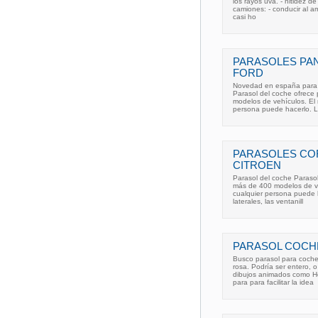
los rayos uva. - nitidez d
camiones: - conducir al a
casi ho
PARASOLES PA
FORD
Novedad en españa para pr
Parasol del coche ofrece
modelos de vehículos. El 
persona puede hacerlo. L
PARASOLES COR
CITROEN
Parasol del coche Parasol
más de 400 modelos de ve
cualquier persona puede h
laterales, las ventanill
PARASOL COCH
Busco parasol para coche 
rosa. Podría ser entero, 
dibujos animados como He
para para facilitar la idea