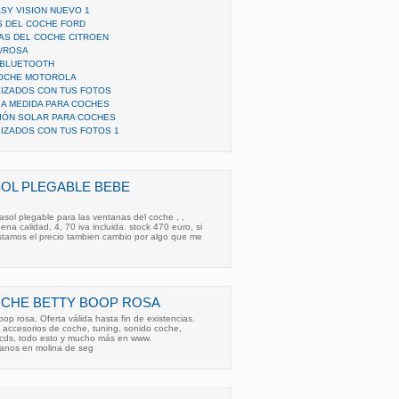
SY VISION NUEVO 1
S DEL COCHE FORD
AS DEL COCHE CITROEN
A/ROSA
 BLUETOOTH
COCHE MOTOROLA
IZADOS CON TUS FOTOS
 A MEDIDA PARA COCHES
IÓN SOLAR PARA COCHES
IZADOS CON TUS FOTOS 1
OL PLEGABLE BEBE
asol plegable para las ventanas del coche , ,
uena calidad, 4, 70 iva incluida. stock 470 euro, si
ustamos el precio tambien cambio por algo que me
OCHE BETTY BOOP ROSA
p rosa . Oferta válida hasta fin de existencias.
 accesorios de coche, tuning, sonido coche,
ocds, todo esto y mucho más en www.
tanos en molina de seg