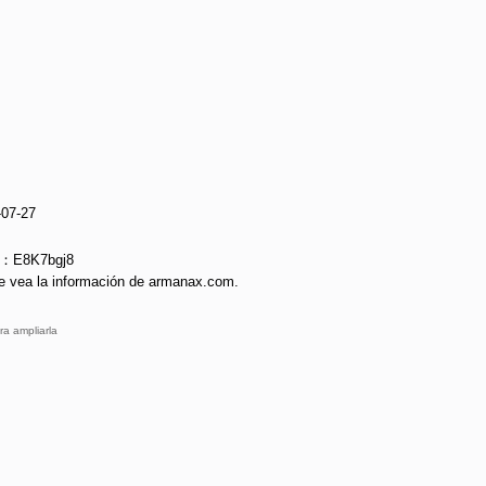
-07-27
e：E8K7bgj8
e vea la información de armanax.com.
ra ampliarla