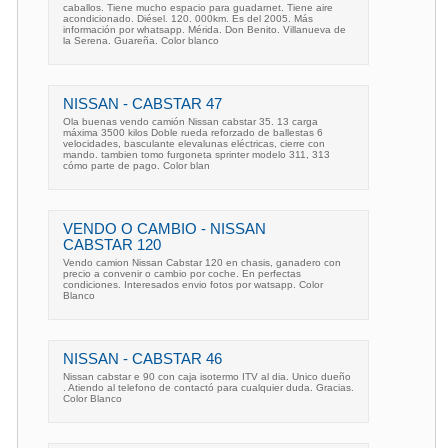
caballos. Tiene mucho espacio para guadarnet. Tiene aire
acondicionado. Diésel. 120. 000km. Es del 2005. Más
información por whatsapp. Mérida. Don Benito. Villanueva de
la Serena. Guareña. Color blanco
NISSAN - CABSTAR 47
Ola buenas vendo camión Nissan cabstar 35. 13 carga
máxima 3500 kilos Doble rueda reforzado de ballestas 6
velocidades, basculante elevalunas eléctricas, cierre con
mando. tambien tomo furgoneta sprinter modelo 311, 313
cómo parte de pago. Color blan
VENDO O CAMBIO - NISSAN
CABSTAR 120
Vendo camion Nissan Cabstar 120 en chasis, ganadero con
precio a convenir o cambio por coche. En perfectas
condiciones. Interesados envio fotos por watsapp. Color
Blanco
NISSAN - CABSTAR 46
Nissan cabstar e 90 con caja isotermo ITV al dia. Unico dueño
. Atiendo al telefono de contactó para cualquier duda. Gracias.
Color Blanco