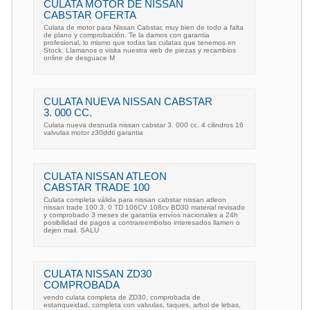
CULATA MOTOR DE NISSAN
CABSTAR OFERTA
Culata de motor para Nissan Cabstar, muy bien de todo a falta
de plano y comprobación. Te la damos con garantia
profesional, lo mismo que todas las culatas que tenemos en
Stock. Llamanos o visita nuestra web de piezas y recambios
online de desguace M
CULATA NUEVA NISSAN CABSTAR
3. 000 CC.
Culata nueva desnuda nissan cabstar 3. 000 cc. 4 cilindros 16
valvulas motor z30ddti garantia
CULATA NISSAN ATLEON
CABSTAR TRADE 100
Culata completa válida para nissan cabstar nissan atleon
nissan trade 100 3. 0 TD 106CV 108cv BD30 material revisado
y comprobado 3 meses de garantia envíos nacionales a 24h
posibilidad de pagos a contrareembolso interesados llamen o
dejen mail. SALU
CULATA NISSAN ZD30
COMPROBADA
vendo culata completa de ZD30, comprobada de
estanqueidad, completa con valvulas, taques, arbol de lebas,