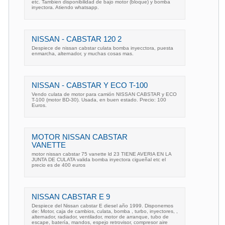
etc. Tambien disponibilidad de bajo motor (bloque) y bomba
inyectora. Atiendo whatsapp.
NISSAN - CABSTAR 120 2
Despiece de nissan cabstar culata bomba inyecctora, puesta
enmarcha, alternador, y muchas cosas mas.
NISSAN - CABSTAR Y ECO T-100
Vendo culata de motor para camión NISSAN CABSTAR y ECO
T-100 (motor BD-30). Usada, en buen estado. Precio: 100
Euros.
MOTOR NISSAN CABSTAR
VANETTE
motor nissan cabstar 75 vanette ld 23 TIENE AVERIA EN LA
JUNTA DE CULATA valida bomba inyectora cigueñal etc el
precio es de 400 euros
NISSAN CABSTAR E 9
Despiece del Nissan cabstar E diesel año 1999. Disponemos
de: Motor, caja de cambios, culata, bomba , turbo, inyectores, ,
alternador, radiador, ventilador, motor de arranque, tubo de
escape, batería, mandos, espejo retrovisor, compresor aire