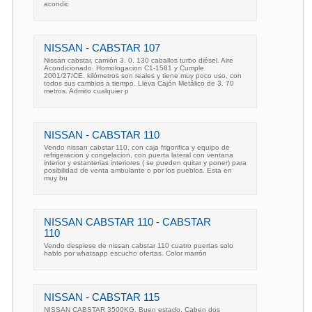
acondic
NISSAN - CABSTAR 107
Nissan cabstar, camión 3. 0. 130 caballos turbo diésel. Aire
Acondicionado. Homologacion C1-1581 y Cumple
2001/27/CE. kilómetros son reales y tiene muy poco uso, con
todos sus cambios a tiempo. Lleva Cajón Metálico de 3. 70
metros. Admito cualquier p
NISSAN - CABSTAR 110
Vendo nissan cabstar 110, con caja frigorifica y equipo de
refrigeracion y congelacion, con puerta lateral con ventana
interior y estanterias interiores ( se pueden quitar y poner) para
posibilidad de venta ambulante o por los pueblos. Esta en
muy bu
NISSAN CABSTAR 110 - CABSTAR
110
Vendo despiese de nissan cabstar 110 cuatro puertas solo
hablo por whatsapp escucho ofertas. Color marrón
NISSAN - CABSTAR 115
NISSAN CABSTAR 3500KG. Buen estado. Caben dos