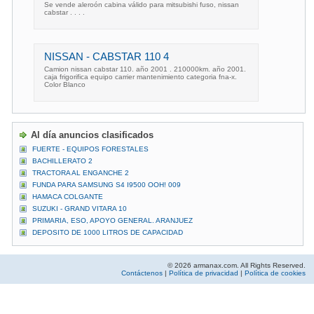
Se vende aleroón cabina válido para mitsubishi fuso, nissan
cabstar . . . .
NISSAN - CABSTAR 110 4
Camion nissan cabstar 110. año 2001 . 210000km. año 2001.
caja frigorifica equipo carrier mantenimiento categoria fna-x.
Color Blanco
Al día anuncios clasificados
FUERTE - EQUIPOS FORESTALES
BACHILLERATO 2
TRACTORA AL ENGANCHE 2
FUNDA PARA SAMSUNG S4 I9500 OOH! 009
HAMACA COLGANTE
SUZUKI - GRAND VITARA 10
PRIMARIA, ESO, APOYO GENERAL. ARANJUEZ
DEPOSITO DE 1000 LITROS DE CAPACIDAD
© 2026 armanax.com. All Rights Reserved.
Contáctenos
|
Política de privacidad
|
Política de cookies