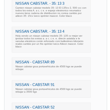
NISSAN CABSTAR. - 35: 13 3
Camion nissan cabstar modelo 35: 13 El 135cv 2, 500 ccc con
todos los extra A. a c. c e. e espejo elestronico neumatico
nuevos tiene cadena de distribucion no correa cambio por
atleon 35: 15cv iveco sprinter mascot. Color blaco
NISSAN CABSTAR. - 35: 13 4
Hola vendo un nissan cabstar modelo 35: 135 cv mejor ver
iprobar todos los extras a. a c. c e. e. direcin asistida e le
vanulas elestricos comin reforzado com ballestines kilometro
reales cambio por un frio sprinter iveco Atleon mascot. Color
blaco
NISSAN - CABSTAR 89
Nissan cabstar grua portavehiculos de 4500 kgs se puede
rebajar.
NISSAN - CABSTAR 91
Nissan cabstar grua portavehiculos de 4500 kgs se puede
rebajar a 3500 kgs
NISSAN - CABSTAR 52