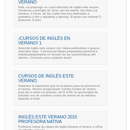
VERANO
Hola, os propongo un curso intensivo de inglés este verano.
Comienza a principio de Junio, por las tardes, dos dias a la
semana, 4 horas, de las cuales dos son dedicadas a
gramatica y dos a speaking y lisening. El grupo son máximo 5
personas. A princ
¡CURSOS DE INGLÉS EN
VERANO! 1
Aprende inglés este verano con clases particulares o grupos
reducidos (max. 3 personas) Clases preparadas personal e
individualizadamente en función de las características del
alumno. ¡Contacte para cualquier duda!
CURSOS DE INGLÉS ESTE
VERANO
Sabemos lo importante que es la piscina para los jóvenes en
el verano. Hemos reorganizado nuestro horario de verano
para dar a todos los jóvenes, del 8 al 80, la oportunidad de
estudiar uno de nuestros cursos de verano en la mañana,
dejando el resto
INGLÉS ESTE VERANO 2015
PROFESORA NATIVA
Profesora nativa da clases de inglés durante el verano a niños
de infantil y primaria.