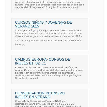
iniciación al teatro musical - curso intensivo de prácticas con
cámara - iniciación a la dirección escénica fechas: 1ª quincena
de julio: del 29 de junio al 10 de julio. 2ª quincena de julio:
CURSOS NIÑ@S Y JOVEN@S DE
VERANO 2015
Cursos para niñ@s y joven@s de verano 2015 - iniciación al
teatro para niños y jóvenes - iniciación al teatro musical para
niños y jóvenes grupo de mañana lunes a viernes de 1100 a
13 00 horas grupo de tarde lunes a viernes de 17 30 a 1930
horas pr
CAMPUS EUROPA- CURSOS DE
INGLÉS B1, B2, C1
Reserva tu plaza en los cursos intensivos de inglés este
verano. Grupos muy reducidos (4-8 alumnos). prueba de nivel
gratuita y sin compromiso. preparación de exámenes y
certificaciones oficiales de idiomas. Campus Europa English
School está en toled
CONVERSACIÓN INTENSIVO
INGLÉS EN VERANO
Cursos de inglés conversación nivel B2(Upper-
intermediate)martes y jueves de 19. 00 a 21. 30 y C1
(Advanced) lunes y miércoles de 19. 00 a 21. 30 durante el