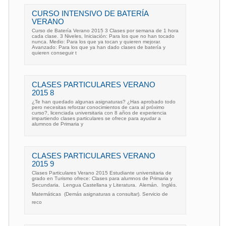
CURSO INTENSIVO DE BATERÍA
VERANO
Curso de Batería Verano 2015 3 Clases por semana de 1 hora
cada clase. 3 Niveles, Iniciación: Para los que no han tocado
nunca. Medio: Para los que ya tocan y quieren mejorar.
Avanzado: Para los que ya han dado clases de batería y
quieren conseguir t
CLASES PARTICULARES VERANO
2015 8
¿Te han quedado algunas asignaturas? ¿Has aprobado todo
pero necesitas reforzar conocimientos de cara al próximo
curso?, licenciada universitaria con 8 años de experiencia
impartiendo clases particulares se ofrece para ayudar a
alumnos de Primaria y
CLASES PARTICULARES VERANO
2015 9
Clases Particulares Verano 2015 Estudiante universitaria de
grado en Turismo ofrece: Clases para alumnos de Primaria y
Secundaria.  Lengua Castellana y Literatura.  Alemán.  Inglés. 
Matemáticas  (Demás asignaturas a consultar). Servicio de
reco