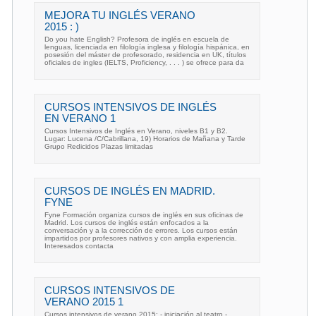
MEJORA TU INGLÉS VERANO
2015 : )
Do you hate English? Profesora de inglés en escuela de
lenguas, licenciada en filología inglesa y filología hispánica, en
posesión del máster de profesorado, residencia en UK, títulos
oficiales de ingles (IELTS, Proficiency, . . . ) se ofrece para da
CURSOS INTENSIVOS DE INGLÉS
EN VERANO 1
Cursos Intensivos de Inglés en Verano, niveles B1 y B2.
Lugar: Lucena /C/Cabrillana, 19) Horarios de Mañana y Tarde
Grupo Redicidos Plazas limitadas
CURSOS DE INGLÉS EN MADRID.
FYNE
Fyne Formación organiza cursos de inglés en sus oficinas de
Madrid. Los cursos de inglés están enfocados a la
conversación y a la corrección de errores. Los cursos están
impartidos por profesores nativos y con amplia experiencia.
Interesados contacta
CURSOS INTENSIVOS DE
VERANO 2015 1
Cursos intensivos de verano 2015: - iniciación al teatro -