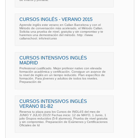
CURSOS INGLÉS - VERANO 2015
Aprende inglés este verano en Callan Barcelona y con el
Método de conversación más acelerado, el Método Callan.
Solicita una prueba de nivel, gratuita y sin compromiso y te
haremos una demostración del método. http: //www.
callanschool. info/es/curso
CURSOS INTENSIVOS INGLÉS
MADRID
Profesional cualificado. Mejor profesor nativo con elevada
formación académica y certificación. Consigue un avance de
tu nivel de inglés en un tiempo reducido. Plan específico de
formación. Para jóvenes y adultos de todos los niveles.
Preparación de
CURSOS INTENSIVOS INGLÉS
VERANO B1-B2
Reserva tu plaza para los Cursos de INGLéS del mes de
JUNIO Y JULIO 2015! Fechas inicio: 12 de MAYO, 1 Junio, 1
julio Grupos reducidos (5-8 alumnos). Prueba de nivel gratuita
y sin compromiso. Preparación de Exámenes y Certificaciones
Oficiales de Id