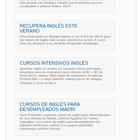
més de julio con temática variada que le permita conocer
vocabulario y obtener fluidez. Del 6
RECUPERA INGLÉS ESTE
VERANO
Chica licenciada en filologia inglesa y con la Eoi se ofrece para
dar clases de inglés este verano atodos los cursos. 6 euros
hora me desplazo a su domicilio Respondo whatassps
CURSOS INTENSIVOS INGLÉS
Aprende inglés en verano en nuestros cursos intensivos,
prepárate para los examenes para obtener el B1 o B2 de
forma fácil y amena. Altas tasas de aprobados. Academia
Portada Alta. La mejor relación calidad precio de malaga.
216/mes 2 horas al dia d
CURSOS DE INGLÉS PARA
DESEMPLEADOS MADRI
Fyne Formación organiza cursos de inglés para desempleados
en sus oficinas de Madrid. (Alberto Aguilera 50 / metro
Arguelles). Los cursos de inglés para desempleados los
imparten profesores nativos y en grupos reducidos.
Interesados solicitar informa