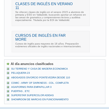
CLASES DE INGLÉS EN VERANO
11
Se ofrecen clases de inglés en el verano 2015 a alumnos de
primaria y ESO en Valladolid, buscando aportar un refuerzo en
las areas de gramatica y comprensiones lectora y auditiva
especialmente. Titulada por la EOI de Valladolid.
CURSOS DE INGLÉS EN FAR
MORE
Cursos de inglés para mayores de 18 años. Preparación
exámenes oficiales de inglés nacionales e internacionales.
Al día anuncios clasificados
SU TERRENO Y CASA DE MADERA ECONOMICA
PELUQUERA 23
ABOGADOS DIVORCIO PONTEVEDRA DESDE 110
COMIC - ARMY OF DARKNESS - COL. COMPLETA
AGAPORNIS PARA EMPAPILLAR 3
PUERTAS , ETC
SUPERSTAR SUPERCOLOR ADIDAS
SHOWROOM DE MARCAS EN FUNCIONAMIENTO