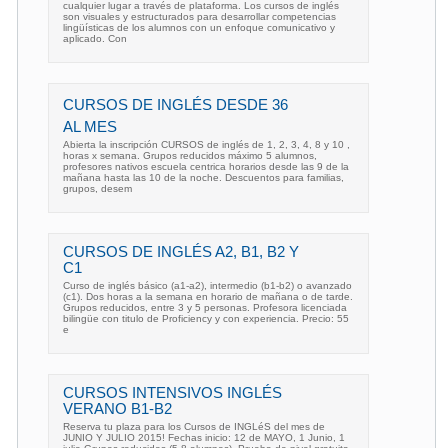
cualquier lugar a través de plataforma. Los cursos de inglés
son visuales y estructurados para desarrollar competencias
lingüísticas de los alumnos con un enfoque comunicativo y
aplicado. Con
CURSOS DE INGLÉS DESDE 36 
AL MES
Abierta la inscripción CURSOS de inglés de 1, 2, 3, 4, 8 y 10 ,
horas x semana. Grupos reducidos máximo 5 alumnos,
profesores nativos escuela centrica horarios desde las 9 de la
mañana hasta las 10 de la noche. Descuentos para familias,
grupos, desem
CURSOS DE INGLÉS A2, B1, B2 Y
C1
Curso de inglés básico (a1-a2), intermedio (b1-b2) o avanzado
(c1). Dos horas a la semana en horario de mañana o de tarde.
Grupos reducidos, entre 3 y 5 personas. Profesora licenciada
bilingüe con titulo de Proficiency y con experiencia. Precio: 55
e
CURSOS INTENSIVOS INGLÉS
VERANO B1-B2
Reserva tu plaza para los Cursos de INGLéS del mes de
JUNIO Y JULIO 2015! Fechas inicio: 12 de MAYO, 1 Junio, 1