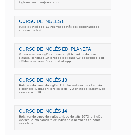
inglesenveranoenjavea. com
CURSO DE INGLÉS 8
curso de inglés de 12 volúmenes más dos diccionarios de
ediciones salvat
CURSO DE INGLÉS ED. PLANETA
Vendo curso de inglés the new english method de la ed.
planeta. constade 10 libros de lecciones+10 de ejrcicios+6cd
s+9dvd s. sin usar. Atiendo whatsapp.
CURSO DE INGLÉS 13
Hola, vendo curso de inglés, El inglés viviente para los niños,
diccionario ilustrado y libro de texto, y 3 cintas de cassette, sin
usar del año 1973.
CURSO DE INGLÉS 14
Hola, vendo curso de inglés antiguo del año 1973, el inglés
viviente, curso completo de inglés para personas de habla
castellana.