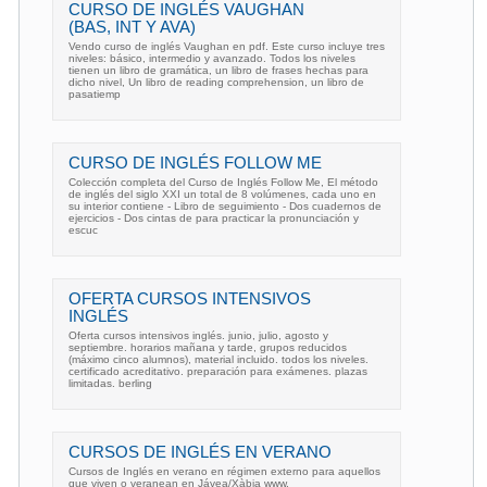
CURSO DE INGLÉS VAUGHAN
(BAS, INT Y AVA)
Vendo curso de inglés Vaughan en pdf. Este curso incluye tres
niveles: básico, intermedio y avanzado. Todos los niveles
tienen un libro de gramática, un libro de frases hechas para
dicho nivel, Un libro de reading comprehension, un libro de
pasatiemp
CURSO DE INGLÉS FOLLOW ME
Colección completa del Curso de Inglés Follow Me, El método
de inglés del siglo XXI un total de 8 volúmenes, cada uno en
su interior contiene - Libro de seguimiento - Dos cuadernos de
ejercicios - Dos cintas de para practicar la pronunciación y
escuc
OFERTA CURSOS INTENSIVOS
INGLÉS
Oferta cursos intensivos inglés. junio, julio, agosto y
septiembre. horarios mañana y tarde, grupos reducidos
(máximo cinco alumnos), material incluido. todos los niveles.
certificado acreditativo. preparación para exámenes. plazas
limitadas. berling
CURSOS DE INGLÉS EN VERANO
Cursos de Inglés en verano en régimen externo para aquellos
que viven o veranean en Jávea/Xàbia www.