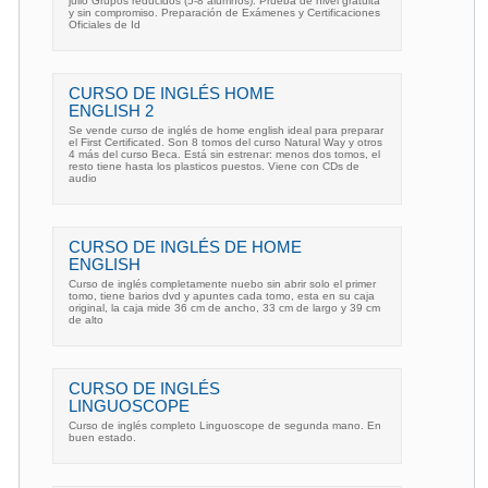
julio Grupos reducidos (5-8 alumnos). Prueba de nivel gratuita
y sin compromiso. Preparación de Exámenes y Certificaciones
Oficiales de Id
CURSO DE INGLÉS HOME
ENGLISH 2
Se vende curso de inglés de home english ideal para preparar
el First Certificated. Son 8 tomos del curso Natural Way y otros
4 más del curso Beca. Está sin estrenar: menos dos tomos, el
resto tiene hasta los plasticos puestos. Viene con CDs de
audio
CURSO DE INGLÉS DE HOME
ENGLISH
Curso de inglés completamente nuebo sin abrir solo el primer
tomo, tiene barios dvd y apuntes cada tomo, esta en su caja
original, la caja mide 36 cm de ancho, 33 cm de largo y 39 cm
de alto
CURSO DE INGLÉS
LINGUOSCOPE
Curso de inglés completo Linguoscope de segunda mano. En
buen estado.