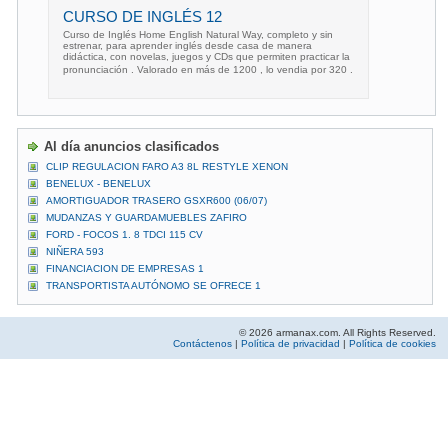
CURSO DE INGLÉS 12
Curso de Inglés Home English Natural Way, completo y sin
estrenar, para aprender inglés desde casa de manera
didáctica, con novelas, juegos y CDs que permiten practicar la
pronunciación . Valorado en más de 1200 , lo vendia por 320 .
Al día anuncios clasificados
CLIP REGULACION FARO A3 8L RESTYLE XENON
BENELUX - BENELUX
AMORTIGUADOR TRASERO GSXR600 (06/07)
MUDANZAS Y GUARDAMUEBLES ZAFIRO
FORD - FOCOS 1. 8 TDCI 115 CV
NIÑERA 593
FINANCIACION DE EMPRESAS 1
TRANSPORTISTA AUTÓNOMO SE OFRECE 1
© 2026 armanax.com. All Rights Reserved.
Contáctenos
|
Política de privacidad
|
Política de cookies