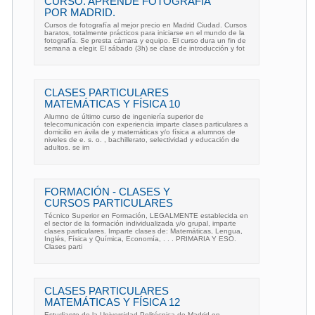
CURSO. APRENDE FOTOGRAFÍA
POR MADRID.
Cursos de fotografía al mejor precio en Madrid Ciudad. Cursos
baratos, totalmente prácticos para iniciarse en el mundo de la
fotografía. Se presta cámara y equipo. El curso dura un fin de
semana a elegir. El sábado (3h) se clase de introducción y fot
CLASES PARTICULARES
MATEMÁTICAS Y FÍSICA 10
Alumno de último curso de ingeniería superior de
telecomunicación con experiencia imparte clases particulares a
domicilio en ávila de y matemáticas y/o física a alumnos de
niveles de e. s. o. , bachillerato, selectividad y educación de
adultos. se im
FORMACIÓN - CLASES Y
CURSOS PARTICULARES
Técnico Superior en Formación, LEGALMENTE establecida en
el sector de la formación individualizada y/o grupal, imparte
clases particulares. Imparte clases de: Matemáticas, Lengua,
Inglés, Física y Química, Economía, . . . PRIMARIA Y ESO.
Clases parti
CLASES PARTICULARES
MATEMÁTICAS Y FÍSICA 12
Estudiante de la Universidad Politécnica de Madrid en