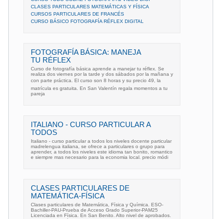
CLASES PARTICULARES MATEMÁTICAS Y FÍSICA
CURSOS PARTICULARES DE FRANCÉS
CURSO BÁSICO FOTOGRAFÍA RÉFLEX DIGITAL
FOTOGRAFÍA BÁSICA: MANEJA
TU RÉFLEX
Curso de fotografía básica aprende a manejar tu réflex. Se
realiza dos viernes por la tarde y dos sábados por la mañana y
con parte práctica. El curso son 8 horas y su precio 49, la
matrícula es gratuita. En San Valentín regala momentos a tu
pareja
ITALIANO - CURSO PARTICULAR A
TODOS
Italiano - curso particular a todos los niveles docente particular
madrelengua italiana, se ofrece a particulares o grupo para
aprender, a todos los niveles este idioma tan bonito, romantico
e siempre mas necesario para la economia local. precio módi
CLASES PARTICULARES DE
MATEMÁTICA-FÍSICA
Clases particulares de Matemática, Física y Química. ESO-
Bachiller-PAU-Prueba de Acceso Grado Superior-PAM25
Licenciada en Física. En San Benito. Alto nivel de aprobados.