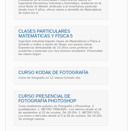
Ingeniería Electrónica Industrial y Automática, residente en la
zona Norte de Madrid, dedicado a la enseñanza particular
desde hace 5 años, ofrece clases a domicilio de Matemáticas
de todos los ni
CLASES PARTICULARES
MATEMÁTICAS Y FÍSICA 5
Ingeniero industrial imparte clases de Matemáticas y Física a
domicilio u online a través de Skype con pizarra virtual.
Experiencia demostrable de 10 años como profesor de
academia y particular con muy buenos resultados. Personalizo
las clases según
CURSO KODAK DE FOTOGRAFÍA
Curso de fotografía en 12 vídeos formato vhs.
CURSO PRESENCIAL DE
FOTOGRAFÍA PHOTOSHOP
Curso totalmente práctico de Fotografía y Photoshop. 2
posibilidades: 1. METRO TRIBUNAL: Los viernes desde el 18
de septiembre al 23 de octubre. De 18-20h. 2. METRO SOL:
Los lunes y miércoles desde el 5 al 28 de octubre. De 18-20h.
Se entrega materia