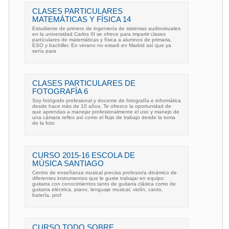
CLASES PARTICULARES
MATEMÁTICAS Y FÍSICA 14
Estudiante de primero de ingeniería de sistemas audiovisuales
en la universidad Carlos III se ofrece para impartir clases
partículares de matemáticas y física a alumnos de primaria,
ESO y bachiller. En verano no estaré en Madrid así que ya
sería para
CLASES PARTICULARES DE
FOTOGRAFÍA 6
Soy fotógrafo profesional y docente de fotografía e informática
desde hace más de 10 años. Te ofrezco la oportunidad de
que aprendas a manejar profesionalmente el uso y manejo de
una cámara reflex así como el flujo de trabajo desde la toma
de la foto
CURSO 2015-16 ESCOLA DE
MÚSICA SANTIAGO
Centro de enseñanza musical precisa profesor/a dinámico de
diferentes instrumentos que le guste trabajar en equipo:
guitarra con conocimientos tanto de guitarra clásica como de
guitarra eléctrica, piano, lenguaje musical, violín, canto,
batería, prof
CURSO TODO SOBRE