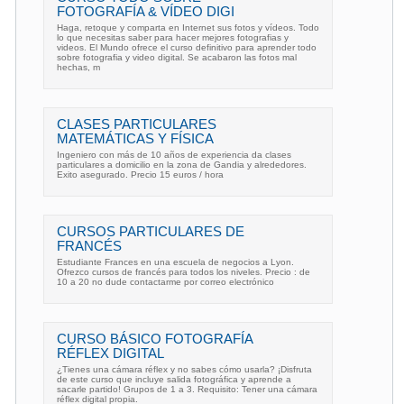
FOTOGRAFÍA & VÍDEO DIGI
Haga, retoque y comparta en Internet sus fotos y vídeos. Todo
lo que necesitas saber para hacer mejores fotografias y
videos. El Mundo ofrece el curso definitivo para aprender todo
sobre fotografia y video digital. Se acabaron las fotos mal
hechas, m
CLASES PARTICULARES
MATEMÁTICAS Y FÍSICA
Ingeniero con más de 10 años de experiencia da clases
particulares a domicilio en la zona de Gandia y alrededores.
Exito asegurado. Precio 15 euros / hora
CURSOS PARTICULARES DE
FRANCÉS
Estudiante Frances en una escuela de negocios a Lyon.
Ofrezco cursos de francés para todos los niveles. Precio : de
10 a 20 no dude contactarme por correo electrónico
CURSO BÁSICO FOTOGRAFÍA
RÉFLEX DIGITAL
¿Tienes una cámara réflex y no sabes cómo usarla? ¡Disfruta
de este curso que incluye salida fotográfica y aprende a
sacarle partido! Grupos de 1 a 3. Requisito: Tener una cámara
réflex digital propia.