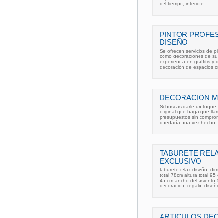
del tiempo, interiore
PINTOR PROFE
DISEÑO
Se ofrecen servicios de pin
como decoraciones de su s
experiencia en graffitis y
decoración de espacios c
DECORACION M
Si buscas darle un toque a
original que haga que lla
presupuestos sin compro
quedaría una vez hecho. 
TABURETE RELA
EXCLUSIVO
taburete relax diseño: di
total 78cm altura total 95
45 cm ancho del asiento 54
decoracion, regalo, diseñ
ARTICULOS DE