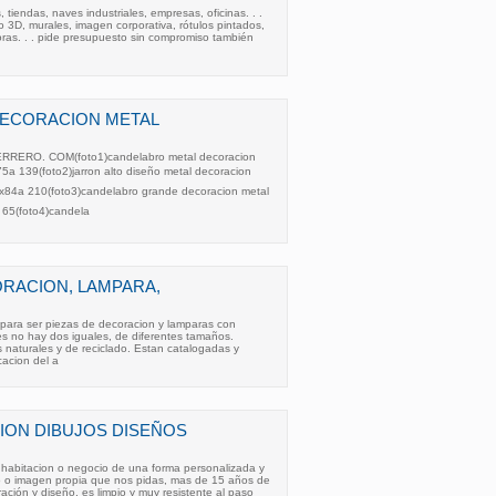
tiendas, naves industriales, empresas, oficinas. . .
eño 3D, murales, imagen corporativa, rótulos pintados,
oras. . . pide presupuesto sin compromiso también
ECORACION METAL
RO. COM(foto1)candelabro metal decoracion
a 139(foto2)jarron alto diseño metal decoracion
84a 210(foto3)candelabro grande decoracion metal
65(foto4)candela
RACION, LAMPARA,
 para ser piezas de decoracion y lamparas con
s no hay dos iguales, de diferentes tamaños.
naturales y de reciclado. Estan catalogadas y
cacion del a
ION DIBUJOS DISEÑOS
 habitacion o negocio de una forma personalizada y
jo o imagen propia que nos pidas, mas de 15 años de
ación y diseño, es limpio y muy resistente al paso