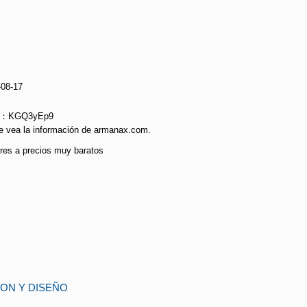
-08-17
ie：KGQ3yEp9
e vea la información de armanax.com.
ores a precios muy baratos
ION Y DISEÑO