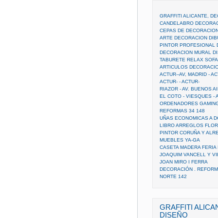
GRAFFITI ALICANTE, D
CANDELABRO DECORAC
CEPAS DE DECORACION
ARTE DECORACION DIB
PINTOR PROFESIONAL 
DECORACION MURAL D
TABURETE RELAX SOFA
ARTICULOS DECORACI
ACTUR--AV, MADRID - A
ACTUR- - ACTUR-
RIAZOR - AV. BUENOS A
EL COTO - VIESQUES - 
ORDENADORES GAMING
REFORMAS 34 148
UÑAS ECONOMICAS A DO
LIBRO ARREGLOS FLO
PINTOR CORUÑA Y AL
MUEBLES YA-GA
CASETA MADERA FERIA
JOAQUIM VANCELL Y VI
JOAN MIRO I FERRA
DECORACIÓN . REFORM
NORTE 142
GRAFFITI ALIC
DISEÑO