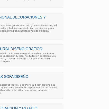
SIONAL DECORACIONES Y
tura lisos gotele estucado y tierras florentinas, así
alón y habitaciones todo tipo de dibujos. grata
 decoraciones para habitaciones de niños/as,
r
URAL DISEÑO GRAFICO
rtistico a tu casa o negocio o colocar un letrero
me la atención tu local no dudes en contactar. Doy
miso y hago un montaje para que veas como
. Limpiez
X SOFA DISEÑO
mensiones (aprox. ): ancho total 54cm profundidad
 cm altura del asiento 48cm profundidad del asiento
cm silla, sofa, sillon, mecedora, taburete,
o
CORACION Y REGALO