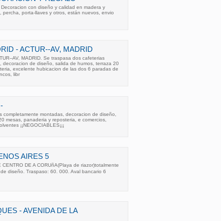
y Decoracion con diseño y calidad en madera y
s, percha, porta-llaves y otros, están nuevos, envio
RID - ACTUR--AV, MADRID
UR--AV, MADRID. Se traspasa dos cafeterias
decoracion de diseño, salida de humos, terraza 20
eria, excelente hubicacion de las dos 6 paradas de
cos, libr
-
as completamente montadas, decoracion de diseño,
20 mesas, panaderia y reposteria, e comercios,
solventes ¡¡NEGOCIABLES¡¡¡
UENOS AIRES 5
ENTRO DE A CORUñA(Playa de riazor)totalmente
e diseño. Traspaso: 60. 000. Aval bancario 6
QUES - AVENIDA DE LA