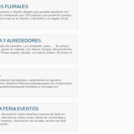
OS FLORALES
coracion y diseño dirigido por pamela westland con
lor compuesto por 150 pajinas com protector puesto
uros mas te lo mando a domicilio y te regalo cd de
A Y ALREDEDORES
ado de paredes, con emplaste, yeso. . . Se pintan
a gama de colores, con lineas, franjas, decoraciones,
 Pasta rayada, picado. se coloca pladur. 30 euros m
A
bjetos decorativos- carpinterías en general-
tos- diseños Pidamos presupuestos sin compromiso-
azados-transporte incluidos y montajes en
 FERIA EVENTOS
 decoracion varios diseños casetas de feria en
, discotecas, bares pubs, fiesta de nochevieja y
eventos, decoracion de locales, techos de tela,
ración