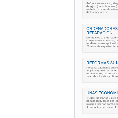
Ref: restaurante art galer
de gijon (barrio la arena 
michelin , cocina de ulti
de las mejores de
ORDENADORES 
REPARACION
Contruimos tu ordenador u
compres mas consolas, p
rendimiento excepcional,
20 años de experiencia. s
REFORMAS 34 1
Personal altamente cualif
amplia experiencia en los
reparaciones, capaz de at
viviendas, locales y oficin
UÑAS ECONOMICA
☆Luce tus manos y pies 
permanente, extencion co
muchos diseños combinan
★productos de calidad★ P