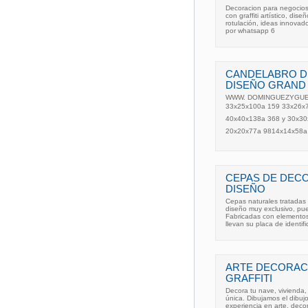
Decoracion para negocios, 
con graffiti artístico, dis
rotulación, ideas innovad
por whatsapp 6
CANDELABRO D
DISEÑO GRAND
WWW. DOMINGUEZYGUERRE
33x25x100a 159 33x26x75
40x40x138a 368 y 30x30x
20x20x77a 9814x14x58a 
CEPAS DE DECO
DISEÑO
Cepas naturales tratadas
diseño muy exclusivo, pue
Fabricadas con elementos 
llevan su placa de identifi
ARTE DECORAC
GRAFFITI
Decora tu nave, vivienda,
única. Dibujamos el dibu
experiencia en arte, decor