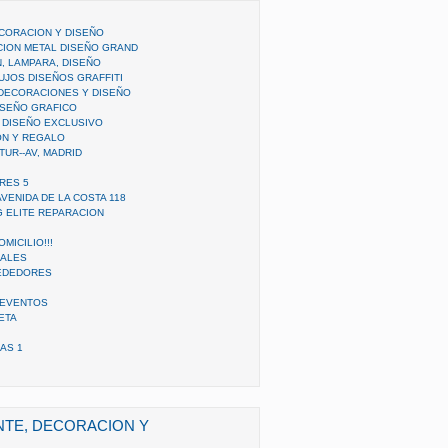
ECORACION Y DISEÑO
ION METAL DISEÑO GRAND
, LAMPARA, DISEÑO
UJOS DISEÑOS GRAFFITI
DECORACIONES Y DISEÑO
ISEÑO GRAFICO
 DISEÑO EXCLUSIVO
ON Y REGALO
CTUR--AV, MADRID
IRES 5
AVENIDA DE LA COSTA 118
 ELITE REPARACION
MICILIO!!!
RALES
REDEDORES
 EVENTOS
ETA
AS 1
ANTE, DECORACION Y