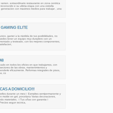
y ramon. extraordinario restaurante en zona centrica
), reconocido e su ultima etapa con una estrella
ma generacion con maximos medios para trabajar , una
GAMING ELITE
nico, gamer a la medida de tus posibilidades, no
uedes tener un equipo muy duradero con un
 montado y testeado, con los mejores componentes,
atisfacion,
48
icado en todos los oficios en que trabajamos, con
 sectores de las obras, mantenimientos y
enderle eficazmente. Reformas integrales de pisos,
as, co
S A DOMICILIO!!!
bellos durante un mes☆ Esmaltes semipermanente y
n molde en gel, porcelana Varias decoraciones,
do materiales. ☆Tus uñas con garantia☆
recios segun tecnica,