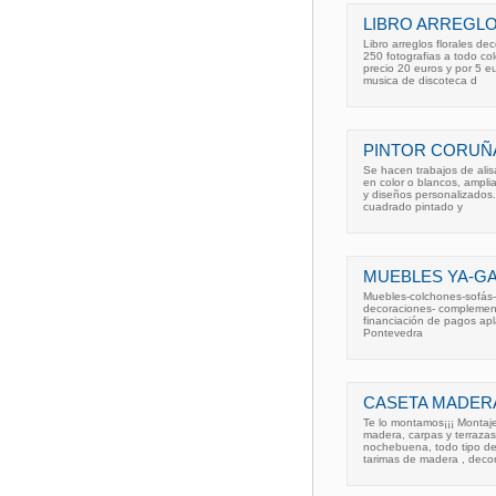
LIBRO ARREGL
Libro arreglos florales de
250 fotografias a todo co
precio 20 euros y por 5 e
musica de discoteca d
PINTOR CORUÑ
Se hacen trabajos de alis
en color o blancos, ampli
y diseños personalizados.
cuadrado pintado y
MUEBLES YA-G
Muebles-colchones-sofás-o
decoraciones- complemen
financiación de pagos apl
Pontevedra
CASETA MADERA
Te lo montamos¡¡¡ Montaje
madera, carpas y terrazas
nochebuena, todo tipo de 
tarimas de madera , deco