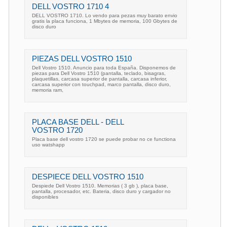
DELL VOSTRO 1710 4
DELL VOSTRO 1710. Lo vendo para pezas muy barato envio
gratis la placa funciona, 1 Mbytes de memoria, 100 Gbytes de
disco duro
PIEZAS DELL VOSTRO 1510
Dell Vostro 1510. Anuncio para toda España. Disponemos de
piezas para Dell Vostro 1510 (pantalla, teclado, bisagras,
plaquetillas, carcasa superior de pantalla, carcasa inferior,
carcasa superior con touchpad, marco pantalla, disco duro,
memoria ram,
PLACA BASE DELL - DELL
VOSTRO 1720
Placa base dell vostro 1720 se puede probar no ce functiona
uso watshapp
DESPIECE DELL VOSTRO 1510
Despiede Dell Vostro 1510. Memorias ( 3 gb ), placa base,
pantalla, procesador, etc. Bateria, disco duro y cargador no
disponibles