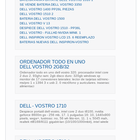
SE VENDE BATERIA DELL VOSTRO 3350
DELL VOSTRO 1400 PP26L PIEZAS
DELL VOSTRO 1510 2
BATERIA DELL VOSTRO 1500
DELL VOSTRO V 13
DESPIECE DELL VOSTRO 1510 - PP36L
DELL VOSTRO - FULLHD NVIDIA WIN8. 1
DELL INSPIRON VOSTRO LCD 15. 6 REEMPLAZO
BATERIAS NUEVAS DELL INSPIRON-VOSTRO
ORDENADOR TODO EN UNO
DELL VOSTRO 2GB/32
Ordenador todo en uno dell vostro 320. procesador intel core
2 duo 2. 93ghz ram: 2gb disco duro: 320gb windows xp
monitor de 17 conexiones laterales: lector de tarjetas sd/mmc-
ms/pro 1 x 1394 3 x usb 2. 0 micrófono y auriculares. traseras:
alimentaci
DELL - VOSTRO 1710
Despiece portatil dell vostro, intel core 2 duo t8100, nvidia
geforce 8600m gs - 256 mb, 17. 1 pulgadas 16: 10, 1440x900
pixels, wxga+, lustroso: no, 56 wh litio-ion, 11. 1 v, 5045 mah,
realtek rtl8168/8111 gigabit-lan (10/100/1000mbit), intel wirele