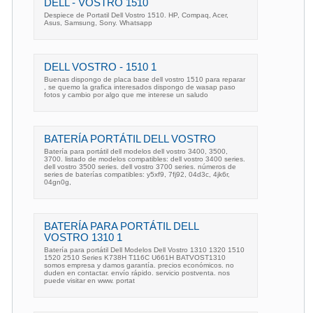
DELL - VOSTRO 1510
Despiece de Portatil Dell Vostro 1510. HP, Compaq, Acer,
Asus, Samsung, Sony. Whatsapp
DELL VOSTRO - 1510 1
Buenas dispongo de placa base dell vostro 1510 para reparar
, se quemo la grafica interesados dispongo de wasap paso
fotos y cambio por algo que me interese un saludo
BATERÍA PORTÁTIL DELL VOSTRO
Batería para portátil dell modelos dell vostro 3400, 3500,
3700. listado de modelos compatibles: dell vostro 3400 series.
dell vostro 3500 series. dell vostro 3700 series. números de
series de baterías compatibles: y5xf9, 7fj92, 04d3c, 4jk6r,
04gn0g,
BATERÍA PARA PORTÁTIL DELL
VOSTRO 1310 1
Batería para portátil Dell Modelos Dell Vostro 1310 1320 1510
1520 2510 Series K738H T116C U661H BATVOST1310
somos empresa y damos garantía. precios económicos. no
duden en contactar. envío rápido. servicio postventa. nos
puede visitar en www. portat