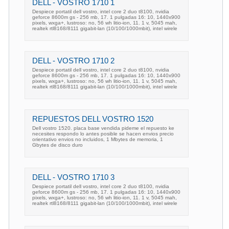
DELL - VOSTRO 1710 1
Despiece portatil dell vostro, intel core 2 duo t8100, nvidia
geforce 8600m gs - 256 mb, 17. 1 pulgadas 16: 10, 1440x900
pixels, wxga+, lustroso: no, 56 wh litio-ion, 11. 1 v, 5045 mah,
realtek rtl8168/8111 gigabit-lan (10/100/1000mbit), intel wirele
DELL - VOSTRO 1710 2
Despiece portatil dell vostro, intel core 2 duo t8100, nvidia
geforce 8600m gs - 256 mb, 17. 1 pulgadas 16: 10, 1440x900
pixels, wxga+, lustroso: no, 56 wh litio-ion, 11. 1 v, 5045 mah,
realtek rtl8168/8111 gigabit-lan (10/100/1000mbit), intel wirele
REPUESTOS DELL VOSTRO 1520
Dell vostro 1520. placa base vendida pideme el repuesto ke
necesites respondo lo antes posible se hacen envios precio
orientativo envios no incluidos, 1 Mbytes de memoria, 1
Gbytes de disco duro
DELL - VOSTRO 1710 3
Despiece portatil dell vostro, intel core 2 duo t8100, nvidia
geforce 8600m gs - 256 mb, 17. 1 pulgadas 16: 10, 1440x900
pixels, wxga+, lustroso: no, 56 wh litio-ion, 11. 1 v, 5045 mah,
realtek rtl8168/8111 gigabit-lan (10/100/1000mbit), intel wirele