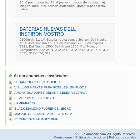
15. 6 por nuevas led 15. 6 (mayor duracion de bateria, mejor
imagen, brillo, etc). servicio profesional, garantia por escrito.
válido
BATERIAS NUEVAS DELL
INSPIRON-VOSTRO
5200mAh. 11. 1V. Bateria nueva compatible con Dell Inspiron
1520, Dell Inspiron 1521, Dell Inspiron 1720, Dell Inspiron
1721, Dell Vostro 1500, Dell Vostro 1700. Part Number
Compatibles: 312-0504, 312-0513, 312-0518, 312-0520, 312-
0575, 312-0576, 312
Al día anuncios clasificados
DESARROLLO DE NEGOCIO 1
VISILLOS A RAYAS PARA HOTELES IGNÍFUGOS
AMORTIGUADORES DELANT. SELEX VECTRA A
EL ARROYO - EL ARROYO
LAMPARA 132
BLACK DIAMOND FLORENCE NEGRO
MASAJE RELAJANTE ANTIESTRES 12
RECUPERA TU AUTOESTIMA
© 2026 armanax.com. All Rights Reserved.
Contáctenos
|
Política de privacidad
|
Política de cookies