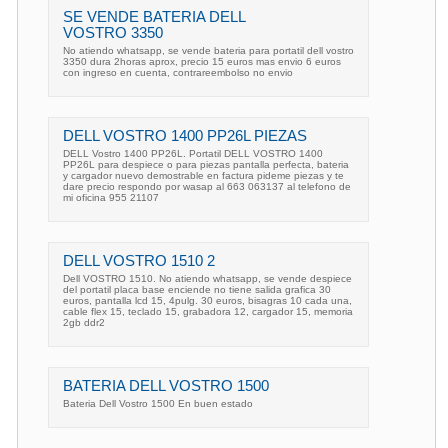
SE VENDE BATERIA DELL
VOSTRO 3350
No atiendo whatsapp, se vende bateria para portatil dell vostro
3350 dura 2horas aprox, precio 15 euros mas envio 6 euros
con ingreso en cuenta, contrareembolso no envio
DELL VOSTRO 1400 PP26L PIEZAS
DELL Vostro 1400 PP26L. Portatil DELL VOSTRO 1400
PP26L para despiece o para piezas pantalla perfecta, bateria
y cargador nuevo demostrable en factura pideme piezas y te
dare precio respondo por wasap al 663 063137 al telefono de
mi oficina 955 21107
DELL VOSTRO 1510 2
Dell VOSTRO 1510. No atiendo whatsapp, se vende despiece
del portatil placa base enciende no tiene salida grafica 30
euros, pantalla lcd 15, 4pulg. 30 euros, bisagras 10 cada una,
cable flex 15, teclado 15, grabadora 12, cargador 15, memoria
2gb ddr2
BATERIA DELL VOSTRO 1500
Bateria Dell Vostro 1500 En buen estado