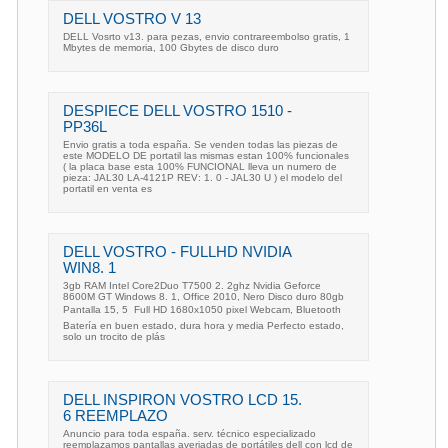
DELL VOSTRO V 13
DELL Vosrto v13. para pezas, envio contrareembolso gratis, 1
Mbytes de memoria, 100 Gbytes de disco duro
DESPIECE DELL VOSTRO 1510 -
PP36L
Envio gratis a toda españa. Se venden todas las piezas de
este MODELO DE portatil las mismas estan 100% funcionales
( la placa base esta 100% FUNCIONAL lleva un numero de
pieza: JAL30 LA-4121P REV: 1. 0 - JAL30 U ) el modelo del
portatil en venta es
DELL VOSTRO - FULLHD NVIDIA
WIN8. 1
3gb RAM Intel Core2Duo T7500 2. 2ghz Nvidia Geforce
8600M GT Windows 8. 1, Office 2010, Nero Disco duro 80gb
Pantalla 15, 5  Full HD 1680x1050 pixel Webcam, Bluetooth
Batería en buen estado, dura hora y media Perfecto estado,
solo un trocito de plás
DELL INSPIRON VOSTRO LCD 15.
6 REEMPLAZO
Anuncio para toda españa. serv. técnico especializado
reemplazamos pantallas averiadas de portátiles dell con lcd de