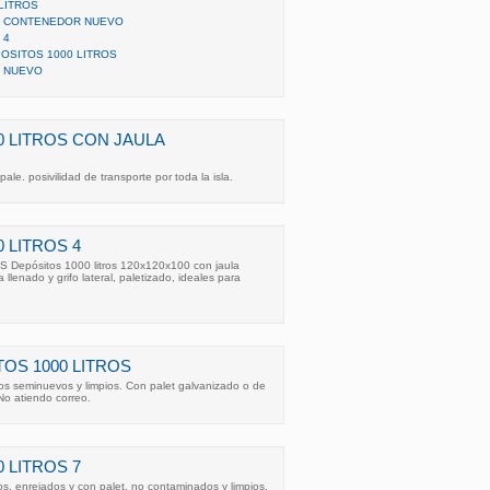
LITROS
S CONTENEDOR NUEVO
 4
OSITOS 1000 LITROS
S NUEVO
0 LITROS CON JAULA
ale. posivilidad de transporte por toda la isla.
 LITROS 4
epósitos 1000 litros 120x120x100 con jaula
llenado y grifo lateral, paletizado, ideales para
OS 1000 LITROS
os seminuevos y limpios. Con palet galvanizado o de
No atiendo correo.
 LITROS 7
os, enrejados y con palet, no contaminados y limpios.