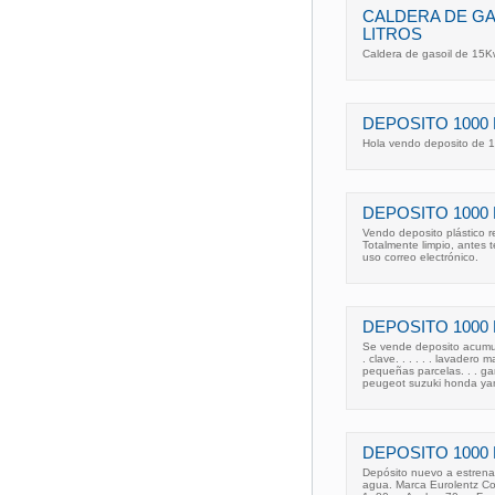
CALDERA DE GA
LITROS
Caldera de gasoil de 15K
DEPOSITO 1000 
Hola vendo deposito de 1
DEPOSITO 1000 
Vendo deposito plástico re
Totalmente limpio, antes 
uso correo electrónico.
DEPOSITO 1000 
Se vende deposito acumul
. clave. . . . . . lavadero
pequeñas parcelas. . . g
peugeot suzuki honda y
DEPOSITO 1000 
Depósito nuevo a estrenar
agua. Marca Eurolentz Con