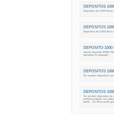
DEPOSITOS 100
Depositos de 1000 litros c
DEPOSITOS 100
Depositos de 1000 litros 
DEPOSITO 1000 
Vendo deposito PARA TALL
llamadas no wassap)
DEPOSITOS 1000
Se venden depositos con
DEPOSITOS 1000
Se venden depositos de agu
perfecto estado con palet,
parte. . En Reus porte grati