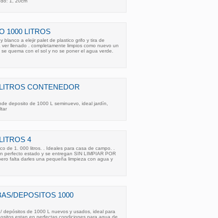
do: 1, 20cm
O 1000 LITROS
y blanco a elejir palet de plastico grifo y tira de
a ver llenado . completamente limpios como nuevo un
o se quema con el sol y no se poner el agua verde.
 LITROS CONTENEDOR
e deposito de 1000 L seminuevo, ideal jardín,
ltar
LITROS 4
co de 1. 000 litros. . Ideales para casa de campo. .
 . en perfecto estado y se entregan SIN LIMPIAR POR
ero falta darles una pequeña limpieza con agua y
AS/DEPOSITOS 1000
 depósitos de 1000 L nuevos y usados, ideal para
epositos estan en perfectas condiciones para agua de