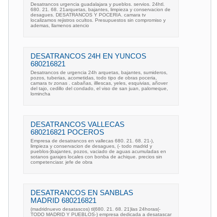
Desatrancos urgencia guadalajara y pueblos. servios. 24htl.
680. 21. 68. 21arquetas, bajantes, limpieza y conservacion de
desagues. DESATRANCOS Y POCERIA. camara tv
localizamos rejistros ocultos. Presupuestos sin compromiso y
ademas, llamenos atencio
DESATRANCOS 24H EN YUNCOS
680216821
Desatrancos de urgencia 24h arquetas, bajantes, sumideros,
pozos, tuberias, acometidas, todo tipo de obras poceria,
camara tv zonas . cabañas, illlescas, yeles, esquivias, añover
del tajo, cedillo del condado, el viso de san juan, palomeque,
lomincha
DESATRANCOS VALLECAS
680216821 POCEROS
Empresa de desatrancos en vallecas 680. 21. 68. 21-),
limpieza y conservacion de desagues, (- todo madrid y
pueblos-)bajantes, pozos, vaciado de aguas acumuladas en
sotanos garajes locales con bonba de achique. precios sin
competenciasr. jefe de obra
DESATRANCOS EN SANBLAS
MADRID 680216821
(madridnuevo desatascos) tl(680. 21. 68. 21)las 24horas(-
TODO MADRID Y PUEBLOS-) empresa dedicada a desatascar