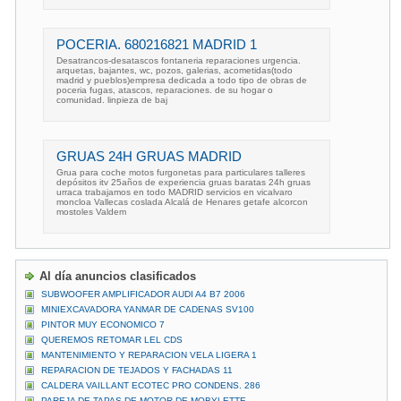
POCERIA. 680216821 MADRID 1
Desatrancos-desatascos fontaneria reparaciones urgencia.
arquetas, bajantes, wc, pozos, galerias, acometidas(todo
madrid y pueblos)empresa dedicada a todo tipo de obras de
poceria fugas, atascos, reparaciones. de su hogar o
comunidad. linpieza de baj
GRUAS 24H GRUAS MADRID
Grua para coche motos furgonetas para particulares talleres
depósitos itv 25años de experiencia gruas baratas 24h gruas
urraca trabajamos en todo MADRID servicios en vicalvaro
moncloa Vallecas coslada Alcalá de Henares getafe alcorcon
mostoles Valdem
Al día anuncios clasificados
SUBWOOFER AMPLIFICADOR AUDI A4 B7 2006
MINIEXCAVADORA YANMAR DE CADENAS SV100
PINTOR MUY ECONOMICO 7
QUEREMOS RETOMAR LEL CDS
MANTENIMIENTO Y REPARACION VELA LIGERA 1
REPARACION DE TEJADOS Y FACHADAS 11
CALDERA VAILLANT ECOTEC PRO CONDENS. 286
PAREJA DE TAPAS DE MOTOR DE MOBYLETTE