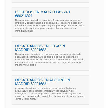
POCEROS EN MADRID LAS 24H
680216821
Desatrancos, vaciados, bajantes, fosas septicas, arquetas,
limpieza y conservacion de desagues. . . lla menos atencion
inmediata servicio 24h. ((los mejores precios))con camion cuba
o furgoneta equipada para garajes. llamenos atencion
inmediata. madr
DESATRANCOS EN LEGAZPI
MADRID 680216821
Desatrancos, desatascos, poceros, con camion equipos de
desatascos. camara tv, todo tipo de obras de poceria ite
edifios llame atencion inmediata las 24h madrid y comunidad.
presupuestos sin conpromiso. servicio de urgencia en todo
madrid y pueblos e
DESATRANCOS EN ALCORCON
MADRID 680216821
poceros. desatrancos. desatascos, vaciados, bajantes,
arquetas, fosas septicas, limpieza y conservacion de
desagues. . . obras de poceria. desatrancos de urgencia en
alcorcon-. fuenlabrada. -mostoles. -humanes. -leganes. -parla.
-pinto-. valdemoro. -