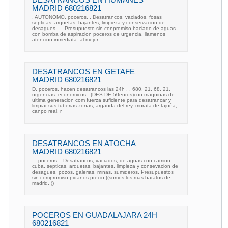
MADRID 680216821
. AUTONOMO. poceros. . Desatrancos, vaciados, fosas
septicas, arquetas, bajantes, limpieza y conservacion de
desagues. . . Presupuesto sin conpromiso baciado de aguas
con bomba de aspiracion poceros de urgencia. llamenos
atencion inmediata. al mejor
DESATRANCOS EN GETAFE
MADRID 680216821
D. poceros. hacen desatrancos las 24h . . 680. 21. 68. 21.
urgencias. economicos, -(DES DE 50euros)con maquinas de
ultima generacion com fuerza suficiente para desatrancar y
limpiar sus tuberias zonas, arganda del rey, morata de tajuña,
canpo real, r
DESATRANCOS EN ATOCHA
MADRID 680216821
. . poceros. . Desatrancos, vaciados, de aguas con camion
cuba. septicas, arquetas, bajantes, limpieza y consevacion de
desagues. pozos. galerias. minas. sumideros. Presupuestos
sin compromiso pidanos precio ((somos los mas baratos de
madrid. ))
POCEROS EN GUADALAJARA 24H
680216821