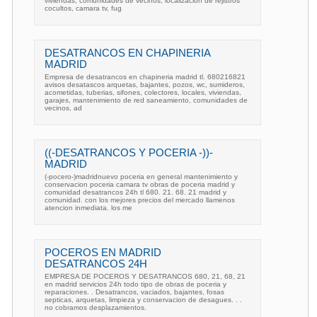
viviendas, comunidades de vecinos, localizacion de rejistros
cocultos, camara tv, fug
DESATRANCOS EN CHAPINERIA
MADRID
Empresa de desatrancos en chapineria madrid tl. 680216821
avisos desatascos arquetas, bajantes, pozos, wc, sumideros,
acometidas, tuberias, sifones, colectores, locales, viviendas,
garajes, mantenimiento de red saneamiento, comunidades de
vecinos, ad
((-DESATRANCOS Y POCERIA -))-
MADRID
(-pocero-)madridnuevo poceria en general mantenimiento y
conservacion poceria camara tv obras de poceria madrid y
comunidad desatrancos 24h tl 680. 21. 68. 21 madrid y
comunidad. con los mejores precios del mercado llamenos
atencion inmediata. los me
POCEROS EN MADRID
DESATRANCOS 24H
EMPRESA DE POCEROS Y DESATRANCOS 680, 21, 68, 21
en madrid servicios 24h todo tipo de obras de poceria y
reparaciones. . Desatrancos, vaciados, bajantes, fosas
septicas, arquetas, limpieza y conservacion de desagues. . .
no cobramos desplazamientos.