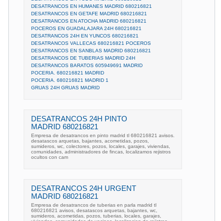
DESATRANCOS EN HUMANES MADRID 680216821
DESATRANCOS EN GETAFE MADRID 680216821
DESATRANCOS EN ATOCHA MADRID 680216821
POCEROS EN GUADALAJARA 24H 680216821
DESATRANCOS 24H EN YUNCOS 680216821
DESATRANCOS VALLECAS 680216821 POCEROS
DESATRANCOS EN SANBLAS MADRID 680216821
DESATRANCOS DE TUBERIAS MADRID 24H
DESATRANCOS BARATOS 605949691 MADRID
POCERIA. 680216821 MADRID
POCERIA. 680216821 MADRID 1
GRUAS 24H GRUAS MADRID
DESATRANCOS 24H PINTO
MADRID 680216821
Empresa de desatrancos en pinto madrid tl 680216821 avisos.
desatascos arquetas, bajantes, acometidas, pozos,
sumideros, wc, colectores, pozos, locales, garajes, viviendas,
comunidades, administradores de fincas, localizamos rejistros
ocultos con cam
DESATRANCOS 24H URGENT
MADRID 680216821
Empresa de desatrancos de tuberias en parla madrid tl
680216821 avisos, desatascos arquetas, bajantes, wc,
sumideros, acometidas, pozos, tuberias, locales, garajes,