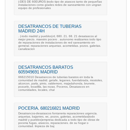
(-DES DE 60EUROS-)todo tipo de atascos tanto de pequeñas
instalaciones como grades redes de saneamiento con ungran
equipo de profesionales
DESATRANCOS DE TUBERIAS
MADRID 24H
. (-todo madrid y pueblos)-tl, 680. 21. 68. 21 desatascos al
mejor precio. maestro pocero . autonomo realizamos todo tipo
de reparaciones de instalaciones de red saneamiento en
gemeral. reparaciones arquetas. acometidas. pozos. galerias.
canalizacion
DESATRANCOS BARATOS
605949691 MADRID
666215010 Desatrancos de tuberias baratos en toda la
comunidad de madrid. getafe, leganes, fuenlabrada, mostoles,
alcorcon, parla, pinto, valdemoro, majadahonda, brunete,
pozuelo, boadilla, las rozas. Poceros, Desatascos en
comunidades, locales, chal
POCERIA. 680216821 MADRID
Desatrancos-desatascos fontaneria reparaciones urgencia.
arquetas, bajantes, wc, pozos, galerias, acometidas(todo
madrid y pueblos)empresa dedicada a todo tipo de obras de
poceria fugas, atascos, reparaciones. de su hogar o
comunidad. linpieza de baj