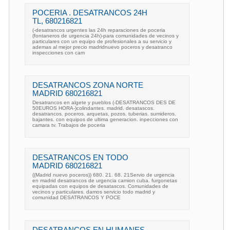
POCERIA . DESATRANCOS 24H
TL, 680216821
(-desatrancos urgentes las 24h reparaciones de poceria
(fontaneros de urgencia 24h)-para comunidades de vecinos y
particulares con un equipo de profesionales a su servicio y
ademas al mejor precio madridnuevo poceros y desatranco
inspecciones con cam
DESATRANCOS ZONA NORTE
MADRID 680216821
Desatrancos en algete y pueblos (-DESATRANCOS DES DE
50EUROS HORA-)colindantes. madrid. desatascos.
desatrancos. poceros. arquetas, pozos. tuberias. sumideros.
bajantes. con equipos de ultima generacion. inpecciones con
camara tv. Trabajos de poceria
DESATRANCOS EN TODO
MADRID 680216821
((Madrid nuevo poceros)) 680. 21. 68. 21Servio de urgencia
en madrid desatrancos de urgencia camion cuba. furgonetas
equipadas con equipos de desatascos. Comunidades de
vecinos y particulares. damos servicio todo madrid y
comunidad DESATRANCOS Y POCE
DESATRANCOS EN HUMANES