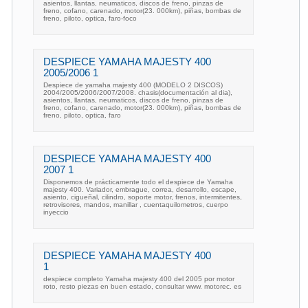
asientos, llantas, neumaticos, discos de freno, pinzas de
freno, cofano, carenado, motor(23. 000km), piñas, bombas de
freno, piloto, optica, faro-foco
DESPIECE YAMAHA MAJESTY 400
2005/2006 1
Despiece de yamaha majesty 400 (MODELO 2 DISCOS)
2004/2005/2006/2007/2008. chasis(documentación al dia),
asientos, llantas, neumaticos, discos de freno, pinzas de
freno, cofano, carenado, motor(23. 000km), piñas, bombas de
freno, piloto, optica, faro
DESPIECE YAMAHA MAJESTY 400
2007 1
Disponemos de prácticamente todo el despiece de Yamaha
majesty 400. Variador, embrague, correa, desarrollo, escape,
asiento, cigueñal, cilindro, soporte motor, frenos, intermitentes,
retrovisores, mandos, manillar , cuentaquilometros, cuerpo
inyeccio
DESPIECE YAMAHA MAJESTY 400
1
despiece completo Yamaha majesty 400 del 2005 por motor
roto, resto piezas en buen estado, consultar www. motorec. es