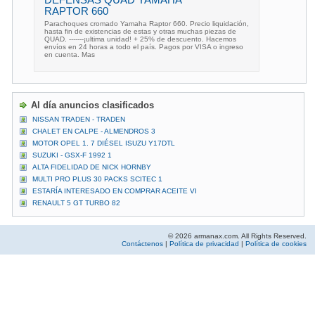
DEFENSAS QUAD YAMAHA
RAPTOR 660
Parachoques cromado Yamaha Raptor 660. Precio liquidación,
hasta fin de existencias de estas y otras muchas piezas de
QUAD. -------¡ultima unidad! + 25% de descuento. Hacemos
envíos en 24 horas a todo el país. Pagos por VISA o ingreso
en cuenta. Mas
Al día anuncios clasificados
NISSAN TRADEN - TRADEN
CHALET EN CALPE - ALMENDROS 3
MOTOR OPEL 1. 7 DIÉSEL ISUZU Y17DTL
SUZUKI - GSX-F 1992 1
ALTA FIDELIDAD DE NICK HORNBY
MULTI PRO PLUS 30 PACKS SCITEC 1
ESTARÍA INTERESADO EN COMPRAR ACEITE VI
RENAULT 5 GT TURBO 82
© 2026 armanax.com. All Rights Reserved.
Contáctenos
|
Política de privacidad
|
Política de cookies