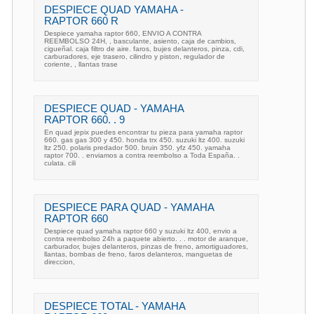
DESPIECE QUAD YAMAHA -
RAPTOR 660 R
Despiece yamaha raptor 660, ENVIO A CONTRA
REEMBOLSO 24H, , basculante, asiento, caja de cambios,
cigueñal. caja filtro de aire. faros, bujes delanteros, pinza, cdi,
carburadores, eje trasero, cilindro y piston, regulador de
coriente, , llantas trase
DESPIECE QUAD - YAMAHA
RAPTOR 660. . 9
En quad jepix puedes encontrar tu pieza para yamaha raptor
660. gas gas 300 y 450. honda trx 450. suzuki ltz 400. suzuki
ltz 250. polaris predador 500. bruin 350. yfz 450. yamaha
raptor 700. . enviamos a contra reembolso a Toda España. .
culata. cili
DESPIECE PARA QUAD - YAMAHA
RAPTOR 660
Despiece quad yamaha raptor 660 y suzuki ltz 400, envio a
contra reembolso 24h a paquete abierto. . . motor de aranque,
carburador, bujes delanteros, pinzas de freno, amortiguadores,
llantas, bombas de freno, faros delanteros, manguetas de
direccion,
DESPIECE TOTAL - YAMAHA