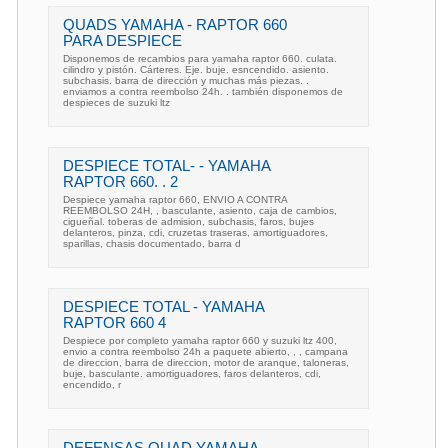
QUADS YAMAHA - RAPTOR 660
PARA DESPIECE
Disponemos de recambios para yamaha raptor 660. culata.
cilindro y pistón. Cárteres. Eje. buje. esncendido. asiento.
subchasis. barra de dirección y muchas más piezas. .
enviamos a contra reembolso 24h. . también disponemos de
despieces de suzuki ltz
DESPIECE TOTAL- - YAMAHA
RAPTOR 660. . 2
Despiece yamaha raptor 660, ENVIO A CONTRA
REEMBOLSO 24H, , basculante, asiento, caja de cambios,
cigueñal. toberas de admision, subchasis, faros, bujes
delanteros, pinza, cdi, cruzetas traseras, amortiguadores,
sparillas, chasis documentado, barra d
DESPIECE TOTAL - YAMAHA
RAPTOR 660 4
Despiece por completo yamaha raptor 660 y suzuki ltz 400,
envio a contra reembolso 24h a paquete abierto, , , campana
de direccion, barra de direccion, motor de aranque, taloneras,
buje, basculante. amortiguadores, faros delanteros, cdi,
encendido, r