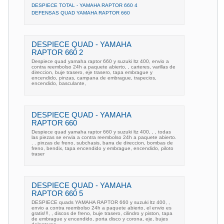
DESPIECE TOTAL - YAMAHA RAPTOR 660 4
DEFENSAS QUAD YAMAHA RAPTOR 660
DESPIECE QUAD - YAMAHA
RAPTOR 660 2
Despiece quad yamaha raptor 660 y suzuki ltz 400, envio a
contra reembolso 24h a paquete abierto, , carteres, varillas de
direccion, buje trasero, eje trasero, tapa embrague y
encendido, pinzas, campana de embrague, trapecios,
encendido, basculante,
DESPIECE QUAD - YAMAHA
RAPTOR 660
Despiece quad yamaha raptor 660 y suzuki ltz 400, , , todas
las piezas se envia a contra reembolso 24h a paquete abierto.
. . pinzas de freno, subchasis, barra de direccion, bombas de
freno, bendix, tapa encendido y embrague, encendido, piloto
traser
DESPIECE QUAD - YAMAHA
RAPTOR 660 5
DESPIECE quads YAMAHA RAPTOR 660 y suzuki ltz 400, ,
envio a contra reembolso 24h a paquete abierto, el envio es
gratis!!!, , discos de freno, buje trasero, cilindro y piston, tapa
de embrague y encendido, porta disco y corona, eje, bujes