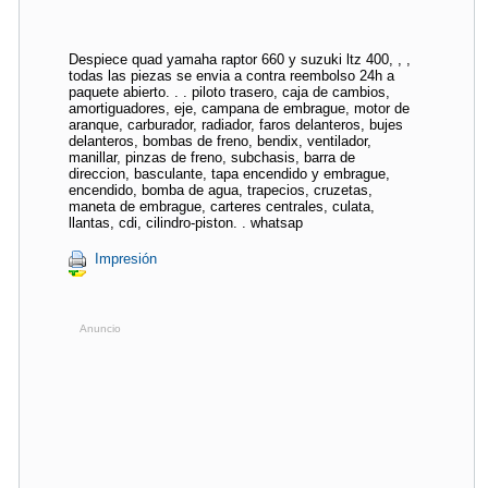
Despiece quad yamaha raptor 660 y suzuki ltz 400, , ,
todas las piezas se envia a contra reembolso 24h a
paquete abierto. . . piloto trasero, caja de cambios,
amortiguadores, eje, campana de embrague, motor de
aranque, carburador, radiador, faros delanteros, bujes
delanteros, bombas de freno, bendix, ventilador,
manillar, pinzas de freno, subchasis, barra de
direccion, basculante, tapa encendido y embrague,
encendido, bomba de agua, trapecios, cruzetas,
maneta de embrague, carteres centrales, culata,
llantas, cdi, cilindro-piston. . whatsap
Impresión
Anuncio