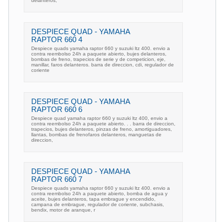
delanteros,
DESPIECE QUAD - YAMAHA
RAPTOR 660 4
Despiece quads yamaha raptor 660 y suzuki ltz 400. envio a
contra reembolso 24h a paquete abierto, bujes delanteros,
bombas de freno, trapecios de serie y de competicion, eje,
manillar, faros delanteros. barra de direccion, cdi, regulador de
coriente
DESPIECE QUAD - YAMAHA
RAPTOR 660 6
Despiece quad yamaha raptor 660 y suzuki ltz 400, envio a
contra reembolso 24h a paquete abierto. . . barra de direccion,
trapecios, bujes delanteros, pinzas de freno, amortiguadores,
llantas, bombas de frenofaros delanteros, manguetas de
direccion,
DESPIECE QUAD - YAMAHA
RAPTOR 660 7
Despiece quads yamaha raptor 660 y suzuki ltz 400. envio a
contra reembolso 24h a paquete abierto, bomba de agua y
aceite, bujes delanteros, tapa embrague y encendido,
campana de embrague, regulador de coriente, subchasis,
bendix, motor de aranque, r