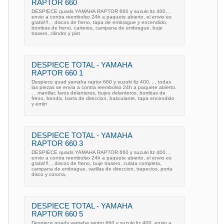
RAPTOR 660
DESPIECE quads YAMAHA RAPTOR 660 y suzuki ltz 400, ,
envio a contra reembolso 24h a paquete abierto, el envio es
gratis!!!, , discos de freno, tapa de embrague y encendido,
bombas de freno, carteres, campana de embrague, buje
trasero, cilindro y pist
DESPIECE TOTAL - YAMAHA
RAPTOR 660 1
Despiece quad yamaha raptor 660 y suzuki ltz 400, , , todas
las piezas se envia a contra reembolso 24h a paquete abierto.
. . manillar, faros delanteros, bujes delanteros, bombas de
freno, bendix, barra de direccion, basculante, tapa encendido
y embr
DESPIECE TOTAL - YAMAHA
RAPTOR 660 3
DESPIECE quads YAMAHA RAPTOR 660 y suzuki ltz 400, ,
envio a contra reembolso 24h a paquete abierto, el envio es
gratis!!!, , discos de freno, buje trasero, culata completa,
campana de embrague, varillas de direccion, trapecios, porta
disco y corona,
DESPIECE TOTAL - YAMAHA
RAPTOR 660 5
Despiece quads yamaha raptor 660 y suzuki ltz 400. envio a