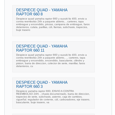
DESPIECE QUAD - YAMAHA
RAPTOR 660 8
Despiece quad yamaha raptor 660 y suzuki ltz 400, envio a
contra reembolso 24h a paquete abierto, , carteres, tapa
embrague y encendido, pinzas, campana de embrague, faros
delanteros, culata, parillas, cdi, llantas, subchasis, trapecios,
buje trasero
DESPIECE QUAD - YAMAHA
RAPTOR 660 11
Despiece quad yamaha raptor 660 y suzuki ltz 400, envio a
contra reembolso 24h a paquete abierto, , , carteres, tapa
embrague y encendido, encendido, basculante, cilindro y
piston, barra de direccion, colector de serie, manillar, faros
delanteros, cu
DESPIECE QUAD - YAMAHA
RAPTOR 660 3
Despiece yamaha raptor 660, ENVIO A CONTRA
REEMBOLSO 24H, , chasis documentado, barra de direccion,
trapecios de serie, subchasis, asiento, caja de cambios,
cigueñal. regulador de coriente, cdi, carburadores, eje trasero,
basculante, buje trasero, va