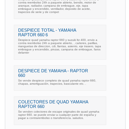
contra reembolso 24h a paquete abierto, bendix, motor de
aranque, radiador, campana de embrague, eje, tapa
embrague y encendido, ventilador, deposito de aceite,
trapecios de serie y de compet
DESPIECE TOTAL - YAMAHA
RAPTOR 660 6
Despiece quad yamaha raptor 660 y suzuki ltz 400, envio a
contra reembolso 24h a paquete abierto, , carteres, parillas,
manguetas de direccion, cdi, llantas, asiento, eje trasero, tapa
embrague y encendido, pinzas, campana de embrague, faros
delanter
DESPIECE DE YAMAHA - RAPTOR
660
Se vende despiece completo de quad yamaha raptor 660,
chapas, amortiguación, trapecios, basculante etc. .
COLECTORES DE QUAD YAMAHA
RAPTOR 660
Se venden colectores de escape originales de quad yamaha
raptor 660. se puede enviar a cualquier parte de españa y
pagar a contrarembolso o transferencía. saludos.