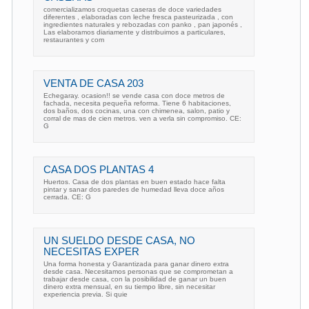
comercializamos croquetas caseras de doce variedades
diferentes , elaboradas con leche fresca pasteurizada , con
ingredientes naturales y rebozadas con panko , pan japonés ,
Las elaboramos diariamente y distribuimos a particulares,
restaurantes y com
VENTA DE CASA 203
Echegaray. ocasion!! se vende casa con doce metros de
fachada, necesita pequeña reforma. Tiene 6 habitaciones,
dos baños, dos cocinas, una con chimenea, salon, patio y
corral de mas de cien metros. ven a verla sin compromiso. CE:
G
CASA DOS PLANTAS 4
Huertos. Casa de dos plantas en buen estado hace falta
pintar y sanar dos paredes de humedad lleva doce años
cerrada. CE: G
UN SUELDO DESDE CASA, NO
NECESITAS EXPER
Una forma honesta y Garantizada para ganar dinero extra
desde casa. Necesitamos personas que se comprometan a
trabajar desde casa, con la posibilidad de ganar un buen
dinero extra mensual, en su tiempo libre, sin necesitar
experiencia previa. Si quie