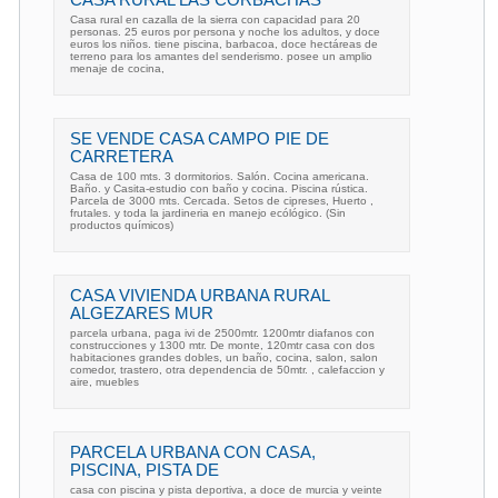
CASA RURAL LAS CORBACHAS
Casa rural en cazalla de la sierra con capacidad para 20
personas. 25 euros por persona y noche los adultos, y doce
euros los niños. tiene piscina, barbacoa, doce hectáreas de
terreno para los amantes del senderismo. posee un amplio
menaje de cocina,
SE VENDE CASA CAMPO PIE DE
CARRETERA
Casa de 100 mts. 3 dormitorios. Salón. Cocina americana.
Baño. y Casita-estudio con baño y cocina. Piscina rústica.
Parcela de 3000 mts. Cercada. Setos de cipreses, Huerto ,
frutales. y toda la jardineria en manejo ecólógico. (Sin
productos químicos)
CASA VIVIENDA URBANA RURAL
ALGEZARES MUR
parcela urbana, paga ivi de 2500mtr. 1200mtr diafanos con
construcciones y 1300 mtr. De monte, 120mtr casa con dos
habitaciones grandes dobles, un baño, cocina, salon, salon
comedor, trastero, otra dependencia de 50mtr. , calefaccion y
aire, muebles
PARCELA URBANA CON CASA,
PISCINA, PISTA DE
casa con piscina y pista deportiva, a doce de murcia y veinte