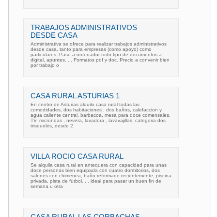
TRABAJOS ADMINISTRATIVOS
DESDE CASA
Administrativa se ofrece para realizar trabajos administrativos
desde casa, tanto para empresas (como apoyo) como
particulares. Paso a ordenador todo tipo de documentos a
digital, apuntes. . . Formatos pdf y doc. Precio a convenir bien
por trabajo o
CASA RURAL ASTURIAS 1
En centro de Asturias alquilo casa rural todas las
comodidades, dos habitaciones , dos baños, calefaccion y
agua caliente central, barbacoa, mesa para doce comensales,
TV, microndas , nevera, lavadora , lavavajillas, categoria dos
trisqueles, desde 2
VILLA ROCIO CASA RURAL
Se alquila casa rural en antequera con capacidad para unas
doce personas bien equipada con cuatro dormitorios, dos
salones con chimenea, baño reformado recientemente, piscina
privada, pista de fútbol. . . ideal para pasar un buen fin de
semana u otra