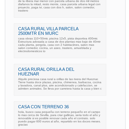
de la ribera mar menor con parcela urbana de dos mil metros
diafanos la mitad, resto monte, casa parcela urbana legal con
proyecto, paga ivi, casa con dos h, salon, salon comedor,
trastero
CASA RURAL VILLA PARCELA
2500MTR EN MURC
casa obras 110+50mtr, piscina 12x5, pista deportiva 400mtr.
Estructura adosada a casa de dos plantas mas bajo de 40mtr
cada planta, pergola, casa con 2 habitaciines, salon mas
salon comedor, cocina, un aseo, trastero, amueblada y
electrodomesticos to
CASA RURAL ORILLA A DEL
HUEZNAR
Alquilo preciosa casa rural a orillas de las rivera del Hueznar.
Tiene hasta doce plazas, piscina, chimenea, barbacoa, cocina
y lavadora, canal plus, aire acondicionado y calefaccion, se
admiten animales. Se lleva por carretera hasta la casa y bien c
CASA CON TERRENO 36
hola, busco casa pequeña con terreno pequeño en el campo
lo mas cerca de Sevilla, para criar gallinas, seria todo el año y
renovable si es posible renovar cada año el contrato. solo
puedo pagar 600 euros al año, repartido en los doces meses.
gracias