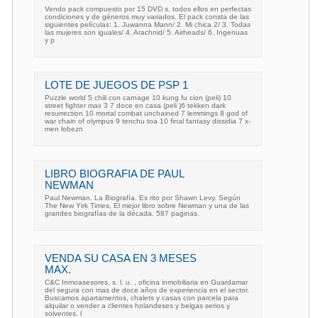
Vendo pack compuesto por 15 DVD s, todos ellos en perfectas
condiciones y de géneros muy variados. El pack consta de las
siguientes películas: 1. Juwanna Mann/ 2. Mi chica 2/ 3. Todas
las mujeres son iguales/ 4. Arachnid/ 5. Airheads/ 6. Ingenuas
y p
LOTE DE JUEGOS DE PSP 1
Puzzle world 5 chili con carnage 10 kung fu cion (peli) 10
street fighter max 3 7 doce en casa (peli )6 tekken dark
resurrection 10 mortal combat unchained 7 lemmings 8 god of
war chain of olympus 9 tenchu toa 10 final fantasy dissidia 7 x-
men lobezn
LIBRO BIOGRAFIA DE PAUL
NEWMAN
Paul Newman. La Biografía. Es rito por Shawn Levy. Según
The New Yirk Times, El mejor libro sobre Newman y una de las
grandes biografías de la década. 587 paginas.
VENDA SU CASA EN 3 MESES
MAX.
C&C Inmoasesores, s. l. u. , oficina inmobiliaria en Guardamar
del segura con mas de doce años de experiencia en el sector.
Buscamos apartamentos, chalets y casas con parcela para
alquilar o vender a clientes holandeses y belgas serios y
solventes. l