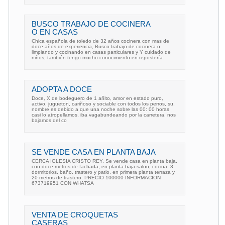
BUSCO TRABAJO DE COCINERA
O EN CASAS
Chica española de toledo de 32 años cocinera con mas de
doce años de experiencia, Busco trabajo de cocinera o
limpiando y cocinando en casas particulares y Y cuidado de
niños, también tengo mucho conocimiento en repostería
ADOPTA A DOCE
Doce, X de bodeguero de 1 añito, amor en estado puro,
activo, jugueton, cariñoso y sociable con todos los perros, su,
nombre es debido a que una noche sobre las 00: 00 horas
casi lo atropellamos, iba vagabundeando por la carretera, nos
bajamos del co
SE VENDE CASA EN PLANTA BAJA
CERCA IGLESIA CRISTO REY. Se vende casa en planta baja,
con doce metros de fachada, en planta baja salon, cocina, 3
dormitorios, baño, trastero y patio, en primera planta terraza y
20 metros de trastero. PRECIO 100000 INFORMACION
673719951 CON WHATSA
VENTA DE CROQUETAS
CASERAS