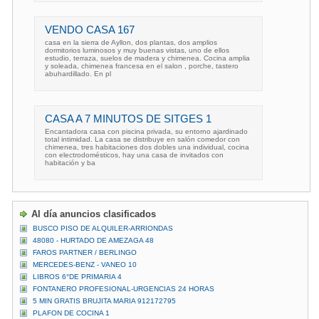
VENDO CASA 167
casa en la sierra de Ayllon, dos plantas, dos amplios
dormitorios luminosos y muy buenas vistas, uno de ellos
estudio, terraza, suelos de madera y chimenea. Cocina amplia
y soleada, chimenea francesa en el salon , porche, tastero
abuhardillado. En pl
CASA A 7 MINUTOS DE SITGES 1
Encantadora casa con piscina privada, su entorno ajardinado
total intimidad. La casa se distribuye en salón comedor con
chimenea, tres habitaciones dos dobles una individual, cocina
con electrodomésticos, hay una casa de invitados con
habitación y ba
Al día anuncios clasificados
BUSCO PISO DE ALQUILER-ARRIONDAS
48080 - HURTADO DE AMEZAGA 48
FAROS PARTNER / BERLINGO
MERCEDES-BENZ - VANEO 10
LIBROS 6°DE PRIMARIA 4
FONTANERO PROFESIONAL-URGENCIAS 24 HORAS
5 MIN GRATIS BRUJITA MARIA 912172795
PLAFON DE COCINA 1