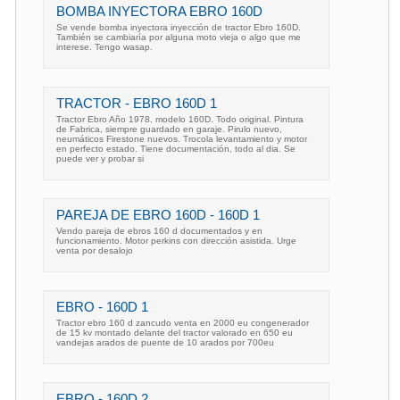
BOMBA INYECTORA EBRO 160D
Se vende bomba inyectora inyección de tractor Ebro 160D.
También se cambiaría por alguna moto vieja o algo que me
interese. Tengo wasap.
TRACTOR - EBRO 160D 1
Tractor Ebro Año 1978, modelo 160D. Todo original. Pintura
de Fabrica, siempre guardado en garaje. Pirulo nuevo,
neumáticos Firestone nuevos. Trocola levantamiento y motor
en perfecto estado. Tiene documentación, todo al dia. Se
puede ver y probar si
PAREJA DE EBRO 160D - 160D 1
Vendo pareja de ebros 160 d documentados y en
funcionamiento. Motor perkins con dirección asistida. Urge
venta por desalojo
EBRO - 160D 1
Tractor ebro 160 d zancudo venta en 2000 eu congenerador
de 15 kv montado delante del tractor valorado en 650 eu
vandejas arados de puente de 10 arados por 700eu
EBRO - 160D 2