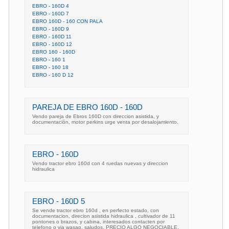
EBRO - 160D 4
EBRO - 160D 7
EBRO 160D - 160 CON PALA
EBRO - 160D 9
EBRO - 160D 11
EBRO - 160D 12
EBRO 160 - 160D
EBRO - 160 1
EBRO - 160 18
EBRO - 160 D 12
PAREJA DE EBRO 160D - 160D
Vendo pareja de Ebros 160D con direccion asistida, y
documentación, motor perkins urge venta por desalojamiento.
EBRO - 160D
Vendo tractor ebro 160d con 4 ruedas nuevas y direccion
hidraulica
EBRO - 160D 5
Se vende tractor ebro 160d , en perfecto estado, con
documentacion, direcion asistida hidraulica , cultivador de 11
pontones o brazos, y cabina, interesados contacten por
telefono o via wasap. saludos. PRECIO ALGO NEGOCIABLE.