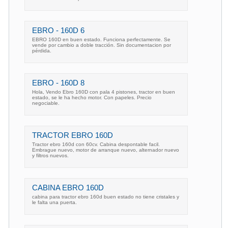
EBRO - 160D 6
EBRO 160D en buen estado. Funciona perfectamente. Se
vende por cambio a doble tracción. Sin documentacion por
pérdida.
EBRO - 160D 8
Hola, Vendo Ebro 160D con pala 4 pistones, tractor en buen
estado, se le ha hecho motor. Con papeles. Precio
negociable.
TRACTOR EBRO 160D
Tractor ebro 160d con 60cv. Cabina despontable facil.
Embrague nuevo, motor de arranque nuevo, alternador nuevo
y filtros nuevos.
CABINA EBRO 160D
cabina para tractor ebro 160d buen estado no tiene cristales y
le falta una puerta.