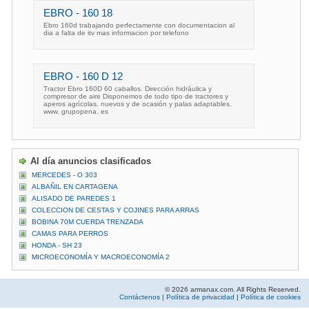
EBRO - 160 18
Ebro 160d trabajando perfectamente con documentacion al
dia a falta de itv mas informacion por telefono
EBRO - 160 D 12
Tractor Ebro 160D 60 caballos. Dirección hidráulica y
compresor de aire Disponemos de todo tipo de tractores y
aperos agrícolas, nuevos y de ocasión y palas adaptables.
www. grupopena. es
Al día anuncios clasificados
MERCEDES - O 303
ALBAÑIL EN CARTAGENA
ALISADO DE PAREDES 1
COLECCION DE CESTAS Y COJINES PARA ARRAS
BOBINA 70M CUERDA TRENZADA
CAMAS PARA PERROS
HONDA - SH 23
MICROECONOMÍA Y MACROECONOMÍA 2
© 2026 armanax.com. All Rights Reserved.
Contáctenos
|
Política de privacidad
|
Política de cookies